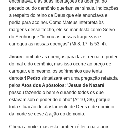
encontrava, e as suas libertações da doença, do
pecado ou do demônio queriam ser sinais, indicações
a respeito do reino de Deus que ele anunciava e
pedia para acolher. Como Mateus interpreta às
margens desse trecho, ele se manifesta como Servo
do Senhor que “tomou as nossas fraquezas e
carregou as nossas doenças” (Mt 8, 17; Is 53, 4).
Jesus
combate as doenças para fazer recuar o poder
do mal e do demônio, mas isso ocorre ao preço de
carregar, ele mesmo, os sofrimentos que tenta
derrotar!
Pedro
sintetizará em uma pregação relatada
pelos
Atos dos Apóstolos
: “
Jesus de Nazaré
passou fazendo o bem e curando todos os que
estavam sob o poder do diabo” (At 10, 38), porque
toda situação de afastamento de Deus e de domínio
da morte se deve à ação do demônio.
Chega a noite, mas esta também é feita para agir: