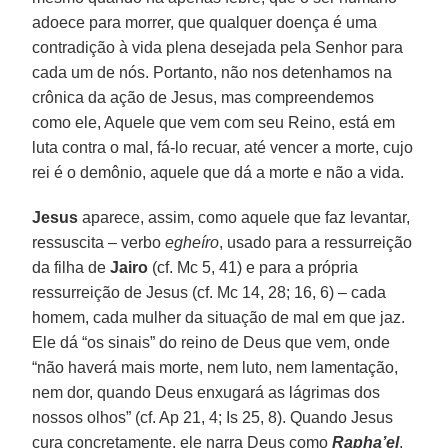
adoece para morrer, que qualquer doença é uma
contradição à vida plena desejada pela Senhor para
cada um de nós. Portanto, não nos detenhamos na
crônica da ação de Jesus, mas compreendemos
como ele, Aquele que vem com seu Reino, está em
luta contra o mal, fá-lo recuar, até vencer a morte, cujo
rei é o demônio, aquele que dá a morte e não a vida.
Jesus
aparece, assim, como aquele que faz levantar,
ressuscita – verbo
egheíro
, usado para a ressurreição
da filha de
Jairo
(cf. Mc 5, 41) e para a própria
ressurreição de Jesus (cf. Mc 14, 28; 16, 6) – cada
homem, cada mulher da situação de mal em que jaz.
Ele dá “os sinais” do reino de Deus que vem, onde
“não haverá mais morte, nem luto, nem lamentação,
nem dor, quando Deus enxugará as lágrimas dos
nossos olhos” (cf. Ap 21, 4; Is 25, 8). Quando Jesus
cura concretamente, ele narra Deus como
Rapha’el
,