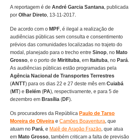
A reportagem é de
André Garcia Santana
, publicada
por
Olhar Direto
, 13-11-2017.
De acordo com o
MPF
, é ilegal a realização de
audiências públicas sem consulta e consentimento
prévios das comunidades localizadas no trajeto do
modal, planejado para o trecho entre
Sinop
, no
Mato
Grosso
, e o porto de
Miritituba
, em
Itaituba
, no
Pará
.
As audiências públicas estão programadas pela
Agência Nacional de Transportes Terrestres
(
ANTT
) para os dias 22 e 27 deste mês em
Cuiabá
(
MT
) e
Belém
(
PA
), respectivamente, e para 5 de
dezembro em
Brasília
(
DF
).
Os procuradores da República
Paulo de Tarso
Moreira de Oliveira
e
Camões Boaventura
, que
atuam no
Pará
, e
Malê de Aragão Frazão
, que atua
em
Mato Grosso
, também criticam a falta de previsão