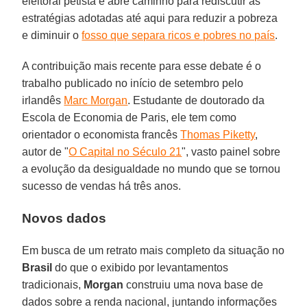
eleitoral petista e abre caminho para rediscutir as
estratégias adotadas até aqui para reduzir a pobreza
e diminuir o
fosso que separa ricos e pobres no país
.
A contribuição mais recente para esse debate é o
trabalho publicado no início de setembro pelo
irlandês
Marc Morgan
. Estudante de doutorado da
Escola de Economia de Paris, ele tem como
orientador o economista francês
Thomas Piketty
,
autor de "
O Capital no Século 21
", vasto painel sobre
a evolução da desigualdade no mundo que se tornou
sucesso de vendas há três anos.
Novos dados
Em busca de um retrato mais completo da situação no
Brasil
do que o exibido por levantamentos
tradicionais,
Morgan
construiu uma nova base de
dados sobre a renda nacional, juntando informações