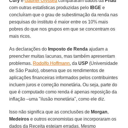
Cury
e
Gabriel Ulyssea
compararam dados da
Pnad
com outras estatísticas produzidas pelo
IBGE
e
concluíram que o grau de subestimação da renda nas
pesquisas do instituto é maior entre os 10% mais
pobres do que nos grupos em que se concentram os
mais ricos.
As declarações do
Imposto de Renda
ajudam a
preencher muitas lacunas, mas também apresentam
problemas.
Rodolfo Hoffmann
, da
USP
(Universidade
de São Paulo), observa que os rendimentos de
aplicações financeiras informados pelos contribuintes
incluem juros e correção monetária. Ou seja, parte do
que é computado como renda é apenas reposição da
inflação –uma "ilusão monetária", como ele diz.
Isso não significa que as conclusões de
Morgan
,
Medeiros
e outros economistas que incorporaram os
dados da Receita estejam erradas. Mesmo