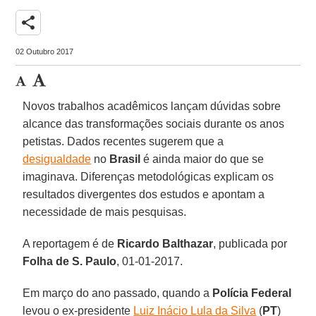
share
02 Outubro 2017
Novos trabalhos acadêmicos lançam dúvidas sobre
alcance das transformações sociais durante os anos
petistas. Dados recentes sugerem que a
desigualdade
no
Brasil
é ainda maior do que se
imaginava. Diferenças metodológicas explicam os
resultados divergentes dos estudos e apontam a
necessidade de mais pesquisas.
A reportagem é de
Ricardo Balthazar
, publicada por
Folha de S. Paulo
, 01-01-2017.
Em março do ano passado, quando a
Polícia Federal
levou o ex-presidente
Luiz Inácio Lula da Silva
(
PT
)