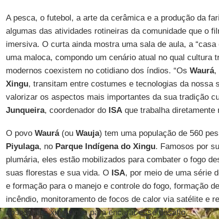
A pesca, o futebol, a arte da cerâmica e a produção da f
algumas das atividades rotineiras da comunidade que o fi
imersiva. O curta ainda mostra uma sala de aula, a “casa 
uma maloca, compondo um cenário atual no qual cultura tr
modernos coexistem no cotidiano dos índios. “Os
Waurá
,
Xingu
, transitam entre costumes e tecnologias da nossa
valorizar os aspectos mais importantes da sua tradição cul
Junqueira
, coordenador do
ISA
que trabalha diretamente
O povo
Waurá
(ou
Wauja
) tem uma população de 560 pes
Piyulaga
, no
Parque Indígena do Xingu
. Famosos por su
plumária, eles estão mobilizados para combater o fogo d
suas florestas e sua vida. O
ISA
, por meio de uma série d
e formação para o manejo e controle do fogo, formação de
incêndio, monitoramento de focos de calor via satélite e re
ao lado dos xinguanos para encarar esse desafio.