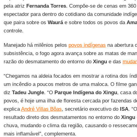
pela atriz
Fernanda Torres
. Compõe-se de cenas em 360 
espectador para dentro do cotidiano da comunidade indí
que paira sobre os
Waurá
e sobre todos os povos da
Ama
controle.
Manejado há milênios pelos
povos indígenas
na abertura 
subsistência, o fogo agora avança sobre as matas de man
razão do desmatamento do entorno do
Xingu
e das
mudan
“Chegamos na aldeia focados em mostrar a rotina dos índ
um incêndio a poucos metros de uma maloca. O filme gan
diz
Tadeu Jungle
. “O
Parque Indígena do Xingu
, casa 
povos, é hoje uma ilha de floresta cercada por fazendas d
explica
André Villas Bôas
, secretário executivo do
ISA
. “
resultado direto dos desmatamentos no entorno do
Xingu
chuva, mudando o clima da região, causando o ressecamen
mais inflamável”, complementa.