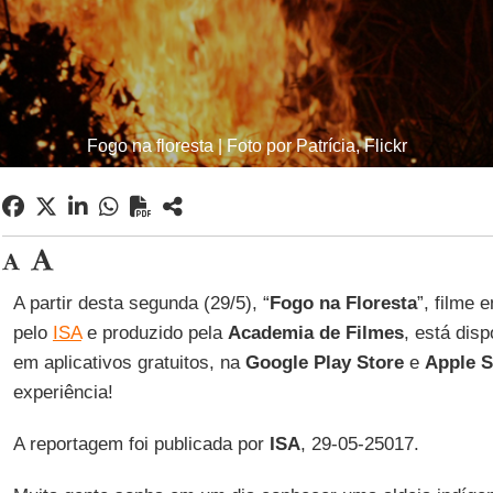
Fogo na floresta | Foto por Patrícia, Flickr
A partir desta segunda (29/5), “
Fogo na Floresta
”, filme 
pelo
ISA
e produzido pela
Academia de Filmes
, está dis
em aplicativos gratuitos, na
Google Play
Store
e
Apple S
experiência!
A reportagem foi publicada por
ISA
, 29-05-25017.