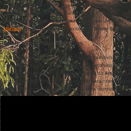
instalações, poesia visual e performance, com uma carre
roteirista e diretor de publicidade, cinema e TV. Entre outro
Lama
” – primeiro documentário em realidade virtual do pa
Mariana
, em
Minas Gerais
–, exibido no
Sunny Side of t
Sobre a Academia de Filmes
Com 21 anos de experiência no mercado audiovisual, a
A
criatividade e inovação em produção de conteúdo para to
pioneiros em produção de realidade virtual na
América La
produz também filmes e documentários para cinema, série
assim como conteúdo para marcas e para internet.