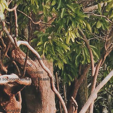
ventos do
ISA
abertos ao
 de junho, a partir das 19h,
, loja 14.
organizações ambientalistas
A
atual regional e
 tradicionais, direitos
de socioambiental do
Brasil
.
e fotografia, vídeo,