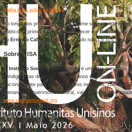
Saiba mais sobre os Waurá
.
Ao longo dos próximos meses, o filme será ativado em e
público. O primeiro deles vai acontecer em
Brasília
, em 8
no
Ernesto Cafés Especiais
, situado na CLS 115, Bloco C
Sobre o ISA
O
Instituto Socioambiental
(
ISA
) é uma das principais 
e indigenistas do
Brasil
. Com 24 anos de existência, o
IS
nacionalmente para defender povos indígenas, comunidades
humanos e o patrimônio cultural, valorizando a diversida
www.socioambiental.org
Sobre Tadeu Jungle
É um artista multimídia brasileiro com atuação nas áreas d