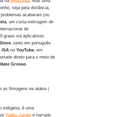
na na
Amazônia
. Mas uma
nho, seja pela distância,
us problemas acabaram (ou
sta
, um curta-metragem de
Internacional de
0 graus via aplicativos
Store
, tanto em português
o
ISA
no
YouTube
, em
ortado direto para o meio de
Mato Grosso
.
 as filmagens na aldeia |
o indígena, é uma
por
Tadeu Jungle
e narrado