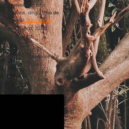
ira estabelecida como
s trabalhos, dirigiu “
Rio de
ís, sobre a
catástrofe de
he Doc
(França; 2016).
cademia de Filmes
oferece
das as telas. Somos
tina
. A empresa cria e
s de TV e publicidade,