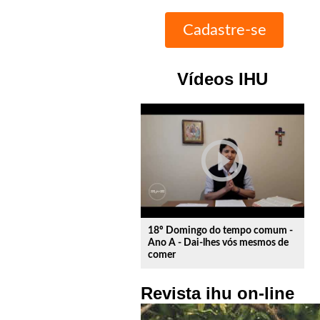
Vídeos IHU
play_circle_outline
18º Domingo do tempo comum -
Ano A - Dai-lhes vós mesmos de
comer
Revista ihu on-line