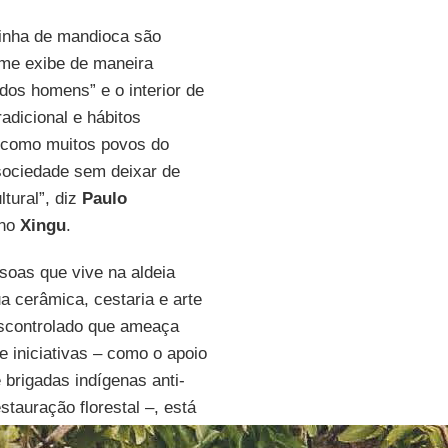
arinha de mandioca são
lme exibe de maneira
dos homens” e o interior de
adicional e hábitos
 como muitos povos do
 sociedade sem deixar de
tural”, diz
Paulo
 no
Xingu
.
soas que vive na aldeia
a cerâmica, cestaria e arte
escontrolado que ameaça
e iniciativas – como o apoio
 brigadas indígenas anti-
stauração florestal –, está