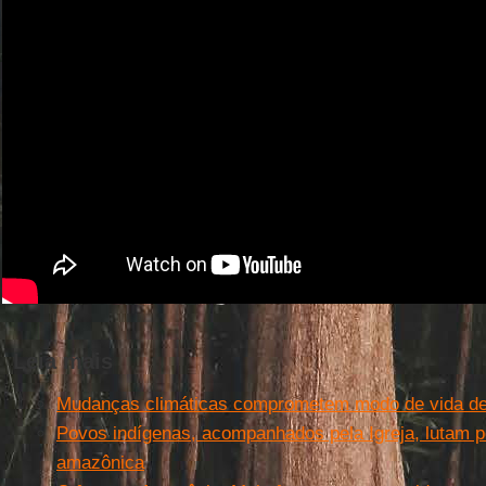
Leia mais
Mudanças climáticas comprometem modo de vida de
Povos indígenas, acompanhados pela Igreja, lutam por
amazônica