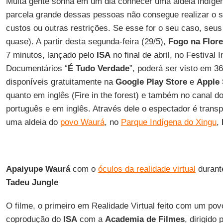
Muita gente sonha em um dia conhecer uma aldeia indíge
parcela grande dessas pessoas não consegue realizar o so
custos ou outras restrições. Se esse for o seu caso, se
quase). A partir desta segunda-feira (29/5),
Fogo na Flore
7 minutos, lançado pelo
ISA
no final de abril, no Festival 
Documentários “
É Tudo Verdade
”, poderá ser visto em 36
disponíveis gratuitamente na
Google Play
Store
e
Apple 
quanto em inglês (Fire in the forest) e também no canal d
português e em inglês. Através dele o espectador é transp
uma aldeia do
povo Waurá
, no
Parque Indígena do Xingu
,
Apaiyupe Waurá
com o
óculos da realidade virtual
durante
Tadeu Jungle
O filme, o primeiro em Realidade Virtual feito com um pov
coprodução do
ISA
com a
Academia de Filmes
, dirigido 