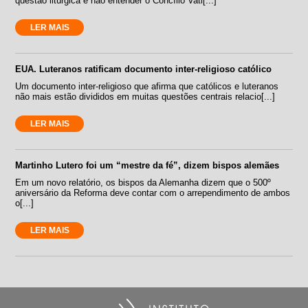
questão litúrgica e não entender o Concílio Vati[...]
LER MAIS
EUA. Luteranos ratificam documento inter-religioso católico
Um documento inter-religioso que afirma que católicos e luteranos
não mais estão divididos em muitas questões centrais relacio[...]
LER MAIS
Martinho Lutero foi um “mestre da fé”, dizem bispos alemães
Em um novo relatório, os bispos da Alemanha dizem que o 500º
aniversário da Reforma deve contar com o arrependimento de ambos
o[...]
LER MAIS