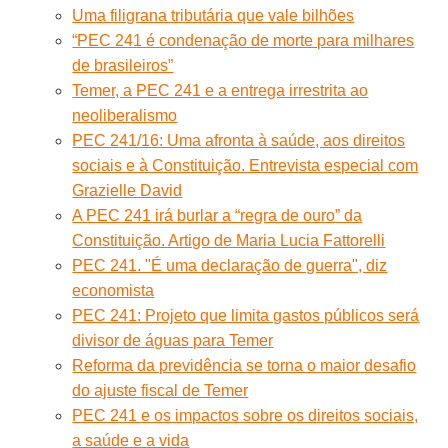
Uma filigrana tributária que vale bilhões
“PEC 241 é condenação de morte para milhares
de brasileiros”
Temer, a PEC 241 e a entrega irrestrita ao
neoliberalismo
PEC 241/16: Uma afronta à saúde, aos direitos
sociais e à Constituição. Entrevista especial com
Grazielle David
A PEC 241 irá burlar a “regra de ouro” da
Constituição. Artigo de Maria Lucia Fattorelli
PEC 241. "É uma declaração de guerra", diz
economista
PEC 241: Projeto que limita gastos públicos será
divisor de águas para Temer
Reforma da previdência se torna o maior desafio
do ajuste fiscal de Temer
PEC 241 e os impactos sobre os direitos sociais,
a saúde e a vida