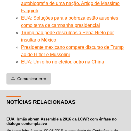
autobiografia de uma nação. Artigo de Massimo
Faggioli
EUA: Soluções para a pobreza estão ausentes
como tema de campanha presidencial
Trump não pede desculpas a Peña Nieto por
insultar o México
Presidente mexicano compara discurso de Trump
ao de Hitler e Mussolini
EUA: Um olho no eleitor, outro na China
⚠️
Comunicar erro
NOTÍCIAS RELACIONADAS
EUA. Irmãs abrem Assembleia 2016 da LCWR com ênfase no
diálogo contemplativo
Na terça-feira à noite, 09-08-2016, a presidente da Conferência de