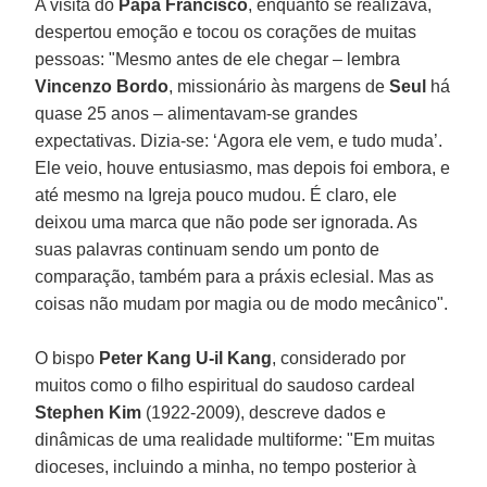
A visita do
Papa Francisco
, enquanto se realizava,
despertou emoção e tocou os corações de muitas
pessoas: "Mesmo antes de ele chegar – lembra
Vincenzo Bordo
, missionário às margens de
Seul
há
quase 25 anos – alimentavam-se grandes
expectativas. Dizia-se: ‘Agora ele vem, e tudo muda’.
Ele veio, houve entusiasmo, mas depois foi embora, e
até mesmo na Igreja pouco mudou. É claro, ele
deixou uma marca que não pode ser ignorada. As
suas palavras continuam sendo um ponto de
comparação, também para a práxis eclesial. Mas as
coisas não mudam por magia ou de modo mecânico".
O bispo
Peter Kang U-il Kang
, considerado por
muitos como o filho espiritual do saudoso cardeal
Stephen Kim
(1922-2009), descreve dados e
dinâmicas de uma realidade multiforme: "Em muitas
dioceses, incluindo a minha, no tempo posterior à