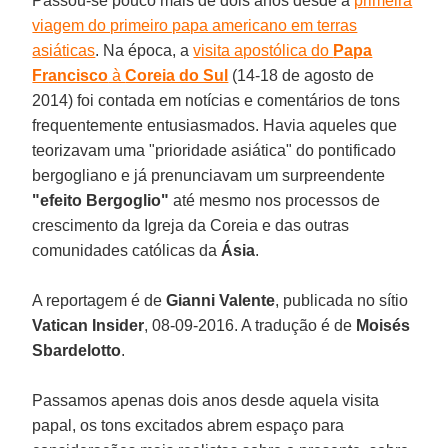
Passou-se pouco mais de dois anos desde a
primeira
viagem do primeiro papa americano em terras
asiáticas
. Na época, a
visita apostólica do
Papa
Francisco
à
Coreia do Sul
(14-18 de agosto de
2014) foi contada em notícias e comentários de tons
frequentemente entusiasmados. Havia aqueles que
teorizavam uma "prioridade asiática" do pontificado
bergogliano e já prenunciavam um surpreendente
"efeito Bergoglio"
até mesmo nos processos de
crescimento da Igreja da Coreia e das outras
comunidades católicas da
Ásia
.
A reportagem é de
Gianni Valente
, publicada no sítio
Vatican Insider
, 08-09-2016. A tradução é de
Moisés
Sbardelotto
.
Passamos apenas dois anos desde aquela visita
papal, os tons excitados abrem espaço para