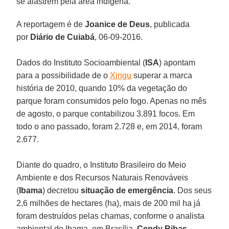
se alastrem pela área indígena.
A reportagem é de
Joanice de Deus
, publicada
por
Diário de Cuiabá
, 06-09-2016.
Dados do Instituto Socioambiental (
ISA
) apontam
para a possibilidade de o
Xingu
superar a marca
história de 2010, quando 10% da vegetação do
parque foram consumidos pelo fogo. Apenas no mês
de agosto, o parque contabilizou 3.891 focos. Em
todo o ano passado, foram 2.728 e, em 2014, foram
2.677.
Diante do quadro, o Instituto Brasileiro do Meio
Ambiente e dos Recursos Naturais Renováveis
(
Ibama
) decretou
situação de emergência
. Dos seus
2,6 milhões de hectares (ha), mais de 200 mil ha já
foram destruídos pelas chamas, conforme o analista
ambiental do Ibama, em Brasília,
Cendy Ribas
.