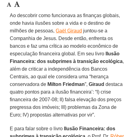
Ao descobrir como funcionava as finanças globais,
onde havia ilusões sobre a vida e o destino de
milhões de pessoas,
Gaël Giraud
juntou-se a
Companhia de Jesus. Desde então, enfrenta os
bancos e faz uma crítica ao modelo econômico de
especulação financeira global. Em seu livro
Ilusão
Financeira: dos subprimes à transição ecológica
,
além de criticar a independência dos Bancos
Centrais, ao qual ele considera uma “herança
conservadora de
Milton Friedman
”,
Giraud
destaca
quatro pontos para a ilusão financeira’: “I) crise
financeira de 2007-08; II) falsa elevação dos preços
pregressa dos imóveis; III) problemas da Zona de
Euro; IV) propostas alternativas por vir”.
E para falar sobre o livro
Ilusão Financeira: dos
subprimes à transição ecológica
, o Prof. Dr.
Róber