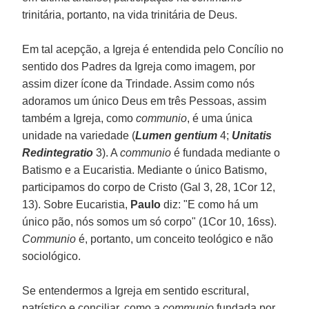
trinitária, portanto, na vida trinitária de Deus.
Em tal acepção, a Igreja é entendida pelo Concílio no
sentido dos Padres da Igreja como imagem, por
assim dizer ícone da Trindade. Assim como nós
adoramos um único Deus em três Pessoas, assim
também a Igreja, como
communio
, é uma única
unidade na variedade (
Lumen gentium
4;
Unitatis
Redintegratio
3). A
communio
é fundada mediante o
Batismo e a Eucaristia. Mediante o único Batismo,
participamos do corpo de Cristo (Gal 3, 28, 1Cor 12,
13). Sobre Eucaristia,
Paulo
diz: "E como há um
único pão, nós somos um só corpo" (1Cor 10, 16ss).
Communio
é, portanto, um conceito teológico e não
sociológico.
Se entendermos a Igreja em sentido escritural,
patrístico e conciliar, como a
communio
fundada por