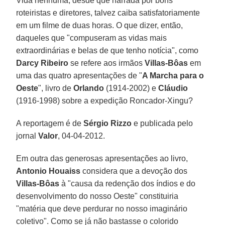
Vida nenhuma, desde que narrada por bons
roteiristas e diretores, talvez caiba satisfatoriamente
em um filme de duas horas. O que dizer, então,
daqueles que "compuseram as vidas mais
extraordinárias e belas de que tenho notícia", como
Darcy Ribeiro
se refere aos irmãos
Villas-Bôas
em
uma das quatro apresentações de "
A Marcha para o
Oeste
", livro de
Orlando
(1914-2002) e
Cláudio
(1916-1998) sobre a expedição Roncador-Xingu?
A reportagem é de
Sérgio Rizzo
e publicada pelo
jornal
Valor
, 04-04-2012.
Em outra das generosas apresentações ao livro,
Antonio Houaiss
considera que a devoção dos
Villas-Bôas
à "causa da redenção dos índios e do
desenvolvimento do nosso Oeste" constituiria
"matéria que deve perdurar no nosso imaginário
coletivo". Como se já não bastasse o colorido