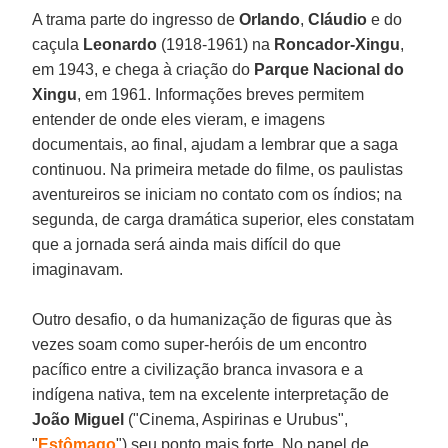
A trama parte do ingresso de
Orlando
,
Cláudio
e do
caçula
Leonardo
(1918-1961) na
Roncador-Xingu
,
em 1943, e chega à criação do
Parque Nacional do
Xingu
, em 1961. Informações breves permitem
entender de onde eles vieram, e imagens
documentais, ao final, ajudam a lembrar que a saga
continuou. Na primeira metade do filme, os paulistas
aventureiros se iniciam no contato com os índios; na
segunda, de carga dramática superior, eles constatam
que a jornada será ainda mais difícil do que
imaginavam.
Outro desafio, o da humanização de figuras que às
vezes soam como super-heróis de um encontro
pacífico entre a civilização branca invasora e a
indígena nativa, tem na excelente interpretação de
João Miguel
("Cinema, Aspirinas e Urubus",
"
Estômago
") seu ponto mais forte. No papel de