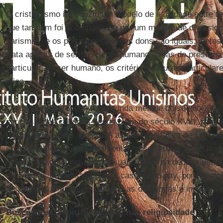
O cristianismo introduziu um modelo de igualdade entre 
que também foi acompanhado por um modelo de diversid
carismas, e os portadores desses dons são iguais, junto
trata apenas de sermos seres humanos, mas de prestar at
particular, de ser humano, os critérios culturais particul
ética.
O que é notável é que na segunda metade do século XX e
ser das elites culturais desde o fim do século XVIII, passa
Hemisfério Norte
. Nos EUA as pessoas falam de ser que
se tornou algo muito fundamental na sociedade atual. Iss
moralidade dos costumes sexuais, como na década de 19
defensores de causas como o casamento gay, por exempl
respeitadas. Para eles, eliminar as diferenças é inaceitáve
Buscadores, espiritualidade e não religiosidade