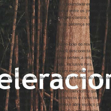
passado. No século XVIII havia a polaridade entre católico
Atualmente, isso não se reconhece entre os jovens, no qu
possibilidades não está definido com clareza. É uma secu
em sociedade rígida em termos de pertença religiosa. Iss
tremendos.
Outro desafio que está surgindo no bojo do novo desenvo
terceiro tipo de secularização você desconecta o que hav
político não tem nada a ver com a pertença religiosa. Há 
reconexão que está acontecendo, inclusive fora do Atlânt
confessional e político se torna um marcador em torno do
agrupam. É o caso da Iugoslávia e da Irlanda do Norte, d
Sobre o pentecostalismo, o filósofo mencionou que no iní
percebemos elementos muito ortodoxos e conectados com
religião é tremendamente inventivo e abre espaço para as