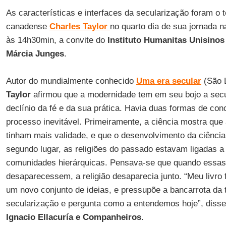
As características e interfaces da secularização foram o 
canadense
Charles Taylor
no quarto dia de sua jornada 
às 14h30min, a convite do
Instituto Humanitas Unisinos
Márcia Junges
.
Autor do mundialmente conhecido
Uma era secular
(São L
Taylor
afirmou que a modernidade tem em seu bojo a secu
declínio da fé e da sua prática. Havia duas formas de co
processo inevitável. Primeiramente, a ciência mostra que 
tinham mais validade, e que o desenvolvimento da ciência 
segundo lugar, as religiões do passado estavam ligadas a 
comunidades hierárquicas. Pensava-se que quando essas
desaparecessem, a religião desaparecia junto. “Meu livro f
um novo conjunto de ideias, e pressupõe a bancarrota da t
secularização e pergunta como a entendemos hoje”, diss
Ignacio Ellacuría e Companheiros
.