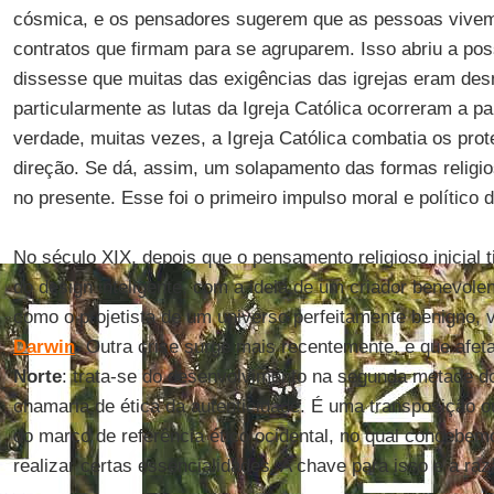
cósmica, e os pensadores sugerem que as pessoas vive
contratos que firmam para se agruparem. Isso abriu a pos
dissesse que muitas das exigências das igrejas eram desn
particularmente as lutas da Igreja Católica ocorreram a p
verdade, muitas vezes, a Igreja Católica combatia os pro
direção. Se dá, assim, um solapamento das formas religi
no presente. Esse foi o primeiro impulso moral e político 
No século XIX, depois que o pensamento religioso inicial 
do design inteligente, com a ideia de um criador benevol
como o projetista de um universo perfeitamente benigno, 
Darwin
. Outra crise surge mais recentemente, e que afet
Norte
: trata-se do desenvolvimento na segunda metade d
chamaria de ética da autenticidade. É uma transposição 
do marco de referência ético ocidental, no qual concebe
realizar certas essencialidades. A chave para isso é a raz