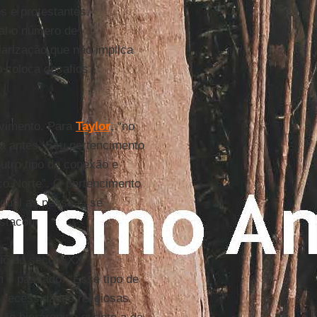
s e protestantes.
al o número de
larização que não implica
o coloca desafios
lvimento. Para
Taylor
, “no
ia antes. Seu pertencimento
outro tipo de conexão e
ico Norte”. O pertencimento
 qual as pessoas se
estacou.
cio do século XX
 o passado. “Esse tipo de
 necessidades religiosas