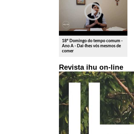
play_circle_outline
18º Domingo do tempo comum -
Ano A - Dai-lhes vós mesmos de
comer
Revista ihu on-line