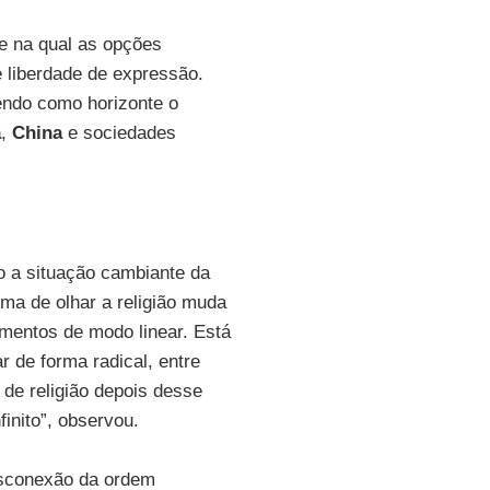
e na qual as opções
e liberdade de expressão.
tendo como horizonte o
a
,
China
e sociedades
 a situação cambiante da
rma de olhar a religião muda
entos de modo linear. Está
r de forma radical, entre
 de religião depois desse
inito”, observou.
esconexão da ordem