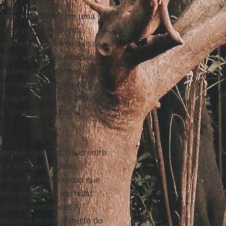
 uma sociedade com uma só
qual as pessoas jovens
tigamente. Em meio a essa
lidades são acrescentadas o
s, mas não religiosas. O
rem que alguém diga o que
ireção espiritual e prática
al. Esse foi um dos
Norte
existe uma cisão entre
l e entraram alguma
o diversa. Há pessoas que
professavam. Há um hiato
mos de hostilidade. A
ão crer é muito diferente do