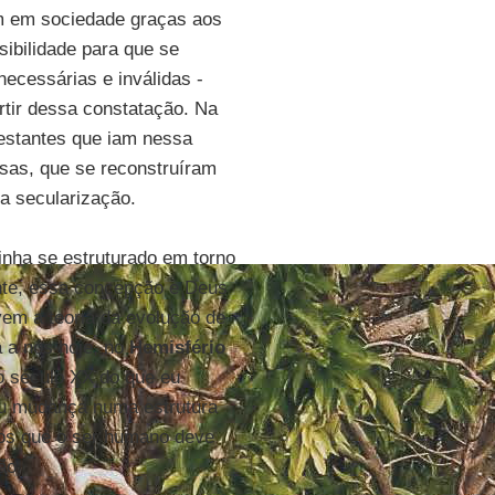
m em sociedade graças aos
sibilidade para que se
ecessárias e inválidas -
artir dessa constatação. Na
testantes que iam nessa
osas, que se reconstruíram
da secularização.
tinha se estruturado em torno
ente, essa concepção e Deus
vem a teoria da evolução de
a a nós hoje, no
Hemisfério
o século XX do que eu
ou mudança numa estrutura
mos que o ser humano deve
ão.