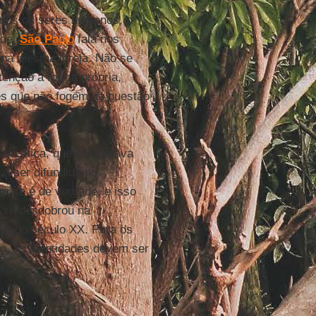
todos os seres humanos, o
ade.
São Pa
ulo
fala nos
s na mesma igreja. Não se
enção à forma própria,
ares que não fogem da questão
ssa ética, que costumava
 a ser difundida no
m se é de verdade, e isso
o se desdobrou na
60 do século XX. Para os
o, as identidades devem ser
l.