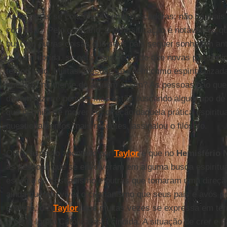
As pessoas se concebem como buscadoras: não há mais
confissão. Pelo contrário, a diversificação é notável, na 
buscam outras coisas que seus pais sequer sonharam an
cultura híbrida, se está consciente de que novas possibi
tempo todo. Muitas pessoas se veem como espiritualizada
que está na mente de alguém assim? As pessoas não que
devem fazer e pensar, mas estão buscando algum tipo de d
que permita se mover em direção daquela prática espiritu
questionamentos mais recentes, assinalou o filósofo.
Outro aspecto apontado por
Taylor
é que no
Hemisfério 
as pessoas que se envolveram em alguma busca espiritua
espécie de cristianismo e outras que tomaram uma direçã
ainda querem viver o cristianismo que seus pais e avós 
enorme, diz
Taylor
, que muitas vezes se expressa em ter
própria Igreja Católica está cindida. A situação de crer e n