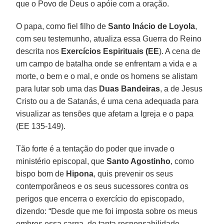
que o Povo de Deus o apóie com a oração.
O papa, como fiel filho de
Santo Inácio de Loyola
,
com seu testemunho, atualiza essa Guerra do Reino
descrita nos
Exercícios Espirituais (EE
). A cena de
um campo de batalha onde se enfrentam a vida e a
morte, o bem e o mal, e onde os homens se alistam
para lutar sob uma das
Duas Bandeiras
, a de Jesus
Cristo ou a de Satanás, é uma cena adequada para
visualizar as tensões que afetam a Igreja e o papa
(EE 135-149).
Tão forte é a tentação do poder que invade o
ministério episcopal, que
Santo Agostinho
, como
bispo bom de
Hipona
, quis prevenir os seus
contemporâneos e os seus sucessores contra os
perigos que encerra o exercício do episcopado,
dizendo: “Desde que me foi imposta sobre os meus
ombros essa carga, de tanta responsabilidade,