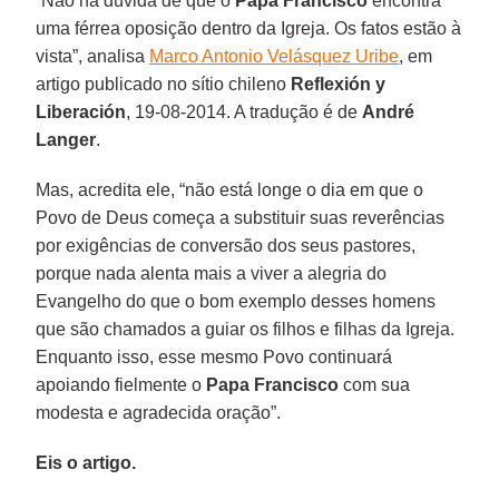
“Não há dúvida de que o
Papa Francisco
encontra
uma férrea oposição dentro da Igreja. Os fatos estão à
vista”, analisa
Marco Antonio Velásquez Uribe
, em
artigo publicado no sítio chileno
Reflexión y
Liberación
, 19-08-2014. A tradução é de
André
Langer
.
Mas, acredita ele, “não está longe o dia em que o
Povo de Deus começa a substituir suas reverências
por exigências de conversão dos seus pastores,
porque nada alenta mais a viver a alegria do
Evangelho do que o bom exemplo desses homens
que são chamados a guiar os filhos e filhas da Igreja.
Enquanto isso, esse mesmo Povo continuará
apoiando fielmente o
Papa Francisco
com sua
modesta e agradecida oração”.
Eis o artigo.