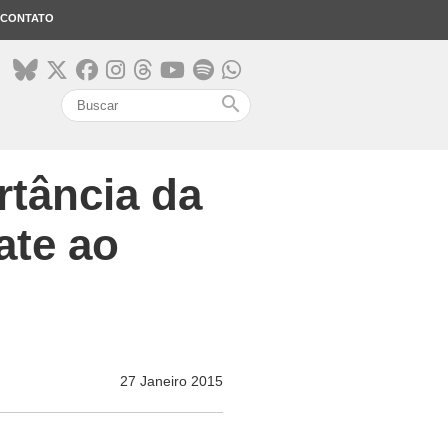
CONTATO
search
tância da
ate ao
27 Janeiro 2015