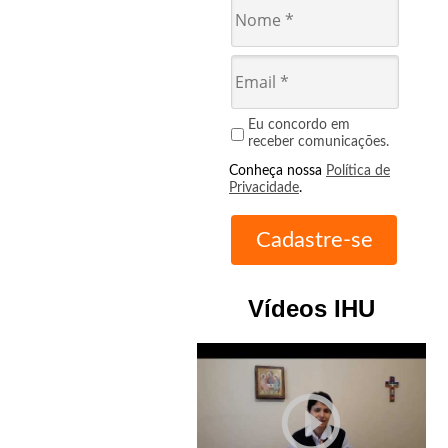
Eu concordo em
receber comunicações.
Conheça nossa
Política de
Privacidade
.
Vídeos IHU
play_circle_outline