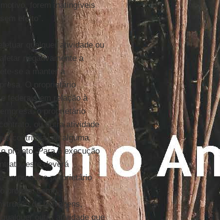
 motivo, forem inatingíveis
 sem efeito”.
efetuar qualquer atividade ou
afetar negativamente a
ete-se a manter a
resa. O proprietário
 e federais em relação à
 empresa, o proprietário
ontrato, ou outra atividade
que contribua, de alguma
o projeto. Para a execução
ntrato, este deverá
a empresa, o proprietário
o projeto, como
nstrução de barragens,
 qualquer outra atividade que