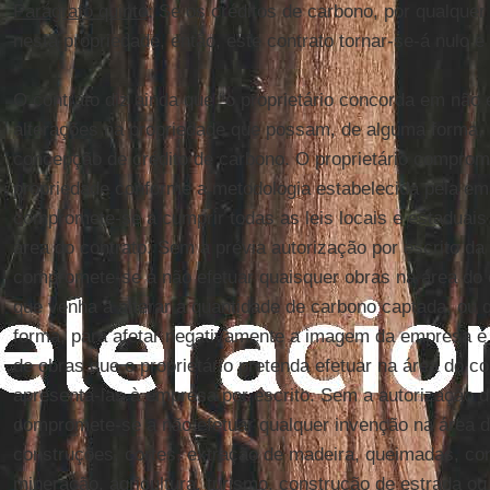
Parágrafo quinto
: Se os créditos de carbono, por qualquer
nesta propriedade, então, este contrato tornar-se-á nulo e
O contrato diz ainda que “o proprietário concorda em não 
alterações na propriedade que possam, de alguma forma, 
concepção de crédito de carbono. O proprietário comprom
propriedade conforme a metodologia estabelecida pela emp
compromete-se a cumprir todas as leis locais e estaduais
área do contrato. Sem a prévia autorização por escrito da
compromete-se a não efetuar quaisquer obras na área do c
que venha a alterar a quantidade de carbono captada, ou 
forma, para afetar negativamente a imagem da empresa e 
de obras que o proprietário pretenda efetuar na área do co
apresentá-las à empresa por escrito. Sem a autorização d
compromete-se a não efetuar qualquer invenção na área d
construções, cortes, extração de madeira, queimadas, co
mineração, agricultura, turismo, construção de estrada ou