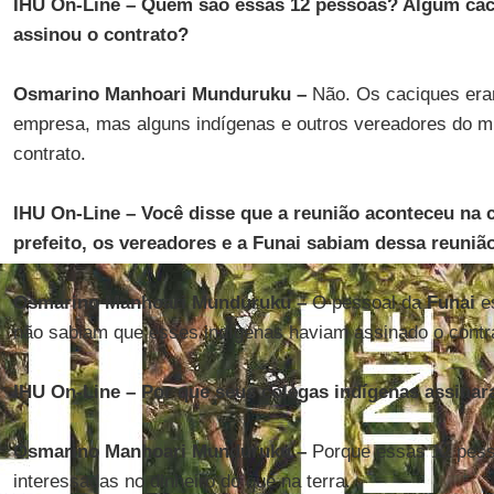
IHU On-Line – Quem são essas 12 pessoas? Algum caci
assinou o contrato?
Osmarino Manhoari Munduruku –
Não. Os caciques era
empresa, mas alguns indígenas e outros vereadores do m
contrato.
IHU On-Line – Você disse que a reunião aconteceu na
prefeito, os vereadores e a Funai sabiam dessa reuniã
Osmarino Manhoari Munduruku –
O pessoal da
Funai
e
não sabiam que esses indígenas haviam assinado o contr
IHU On-Line – Por que seus colegas indígenas assinar
Osmarino Manhoari Munduruku –
Porque essas 12 pess
interessadas no dinheiro do que na terra.