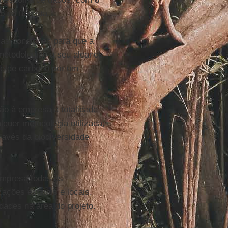
o na floresta.
r as condições para que a
metodologias a seu alcance,
ito de carbono por um
ão à empresa a totalidade
lquer metodologia utilizada,
través da biodiversidade
empresa todas as
ações estatais e locais,
dades na área do projeto.