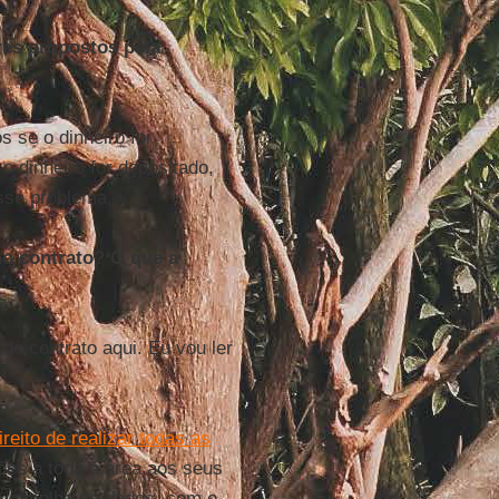
res propostos pela
 se o dinheiro foi
 o dinheiro for depositado,
sse problema.
no contrato? O que a
o contrato aqui. Eu vou ler
eito de realizar todas as
ões a toda a área aos seus
 a escolha de dados, com o