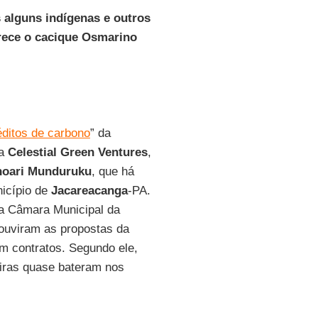
 alguns indígenas e outros
arece o cacique Osmarino
éditos de carbono
” da
sa
Celestial Green Ventures
,
oari Munduruku
, que há
nicípio de
Jacareacanga
-PA.
na Câmara Municipal da
ouviram as propostas da
m contratos. Segundo ele,
eiras quase bateram nos