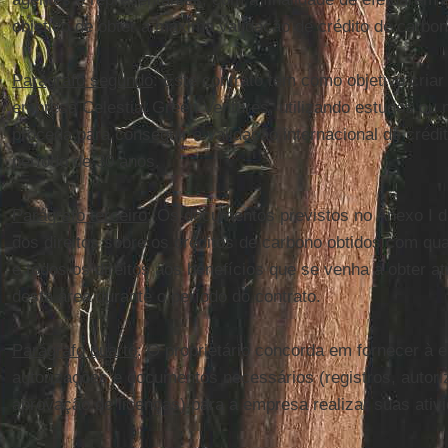
objetivo de obter a máxima validação de crédito de carbon
Parágrafo segundo
: Este contrato tem como objetivo cria
empresa Celestial Green Ventures, utilizando estudos ou 
proceda para conseguir a validação internacional de créd
período de 30 anos.
Parágrafo terceiro
: Os documentos previstos no Anexo I d
dos direitos sobre os créditos de carbono obtidos com qua
e todos os direitos aos benefícios que se venha a obter a
desta área durante o período do contrato.
Parágrafo quarto
: O proprietário concorda em fornecer à 
autorizações e documentos necessários (registros, autoriz
aprovação de licenças) para a empresa realizar suas ativi