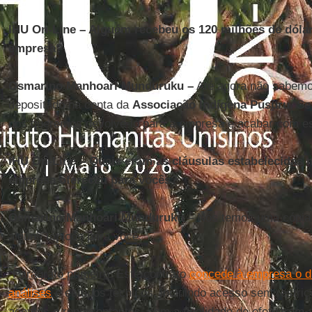
IHU On-Line – Alguém recebeu os 120 milhões de dóla
empresa?
Osmarino Manhoari Munduruku –
Até agora não sabemos
depositado na conta da
Associação Indígena Pusuru
. Se
nós queremos devolvê-lo para a empresa e acabar com e
IHU On-Line – Quais eram as cláusulas estabelecidas 
empresa ofereceu para vocês?
Osmarino Manhoari Munduruku
– Nós temos uma cópia d
alguns tópicos para você.
“
Parágrafo primeiro
: Este contrato
concede à empresa o dir
análises
e estudos técnicos, incluindo acesso sem restriç
agentes e representantes, com a finalidade de efetuarem