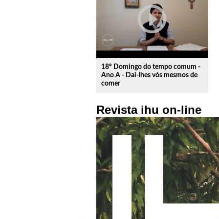
play_circle_outline
18º Domingo do tempo comum -
Ano A - Dai-lhes vós mesmos de
comer
Revista ihu on-line