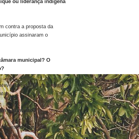
que ou liderança indígena
m contra a proposta da
unicípio assinaram o
 câmara municipal? O
o?
steve na reunião, mas eles
ato.
am o contrato?
oas estão mais