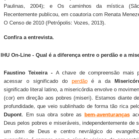
Paulinas, 2004); e Os caminhos da mística (São 
Recentemente publicou, em coautoria com Renata Meneze
O Censo de 2010 (Petrópolis: Vozes, 2013).
Confira a entrevista.
IHU On-Line - Qual é a diferença entre o perdão e a mis
Faustino Teixeira -
A chave de compreensão mais p
acessar o significado do
perdão
é a da
Misericór
significado literal latino, a misericórdia envolve o movime
(cor) em direção aos pobres (miseri). Estamos diante d
profundidade, que veio sublinhado de forma tão rica pe
Dupont
. Em sua obra sobre as
bem-aventuranças
ace
Deus pelos pobres e miseráveis, independentemente de su
um dom de Deus e centro nevrálgico do evangelho