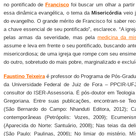
no pontificado de
Francisco
foi buscar um olhar a partir
essa dinâmica evangélica, o tema da
Misericórdia
veio j
do evangelho. O grande mérito de Francisco foi saber rec
a chave essencial de seu pontificado”, esclarece. “A igre
pelas armas da severidade, mas pela
medicina da mis
assume e leva em frente o seu pontificado, buscando ant
misericordiosa; de uma igreja que rompe com seu ensim
do outro, sobretudo do mais pobre, marginalizado e excluíd
Faustino Teixeira
é professor do Programa de Pós-Gradu
da Universidade Federal de Juiz de Fora – PPCIR-UF
consultor do ISER-Assessoria. É pós-doutor em Teologia 
Gregoriana. Entre suas publicações, encontram-se Teol
(São Bernardo do Campo: Nhanduti Editora, 2012); Cat
contemporâneas (Petrópolis: Vozes, 2009); Ecumenismo
(Aparecida do Norte: Santuário, 2008); Nas teias da deli
(São Paulo: Paulinas, 2006); No limiar do mistério. Mís