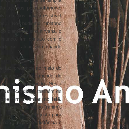
uma compaixão que se amplia
ão tocados pelo sofrimento
lve em nós uma irresistível
es”. No budismo tibetano
do diante de si o nirvana, o
no mundo, em contato com o
pode ser alcançado quando
e faz presença no meio do
esença de Deus no mundo, de
 as dores do mundo. Nesta
e
Misericórdia
; e também de
. De forma similar, no
islã
,
) e misericordioso (rahim),
xceção de uma. E justo para
 não é somente distância e