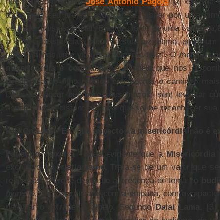
mostrou com acerto
José Antonio Pagola
[2] em sua o
tocar pelo seu projeto é deixar-se habitar por uma di
verdade mais essencial. É estar diante de uma convocaç
a viver a existência a partir de sua raiz última, que é u
filhos e filhas uma vida mais digna e feliz”. O mesmo ap
misericórdia e compaixão
é o apelo que nos disponibi
evangélica do filho pródigo nos aponta o caminho mai
Deus acolhedor que abre seus braços, sem levantar que
aquele que se distanciou, mas que soube reconhecer sua 
IHU On-Line - Em que aspectos a misericórdia não é e
Faustino Teixeira –
Mas evidente que a
Misericórdia
n
exclusivo do
cristianismo
. Trata-se de um valor que se
religiosas. Merece destaque a presença do tema no
budi
nying je
, vem identificada com a empatia, com a capacida
partilhar o sofrimento alheio. Segundo
Dalai Lama
, [3]