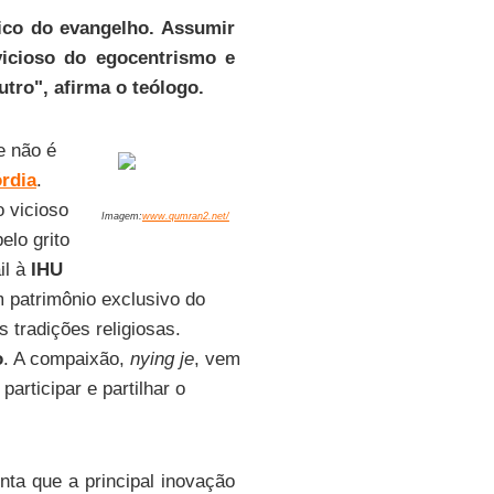
ico do evangelho. Assumir
icioso do egocentrismo e
utro", afirma o teólogo.
e não é
rdia
.
 vicioso
Imagem:
www.qumran2.net/
elo grito
l à
IHU
m patrimônio exclusivo do
s tradições religiosas.
o
. A compaixão,
nying je
, vem
articipar e partilhar o
onta que a principal inovação