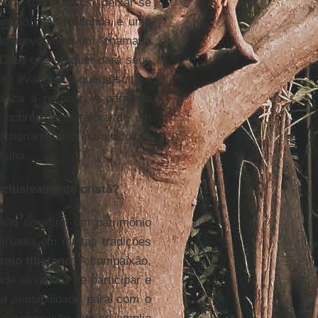
bra sobre Jesus, deixar-se
mensão mais profunda e uma
ão irrevogável: um “chamado
m Deus que só quer para seus
elo evangélico que suscita a
liza a perdoar. A parábola
s nobre: da metáfora de um
stionamentos, para acolher
falha.
xclusivamente cristã?
ão constitui um patrimônio
 irradia em muitas tradições
smo tibetano
. A compaixão,
de essencial de participar e
 a sensibilidade para com o