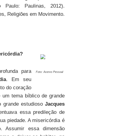
Paulo: Paulinas, 2012).
s, Religiões em Movimento.
ericórdia?
rofunda para
Foto: Acervo Pessoal
dia
. Em seu
nto do coração
e um tema bíblico de grande
lo grande estudioso
Jacques
ntuava essa predileção de
a piedade. A misericórdia é
. Assumir essa dimensão