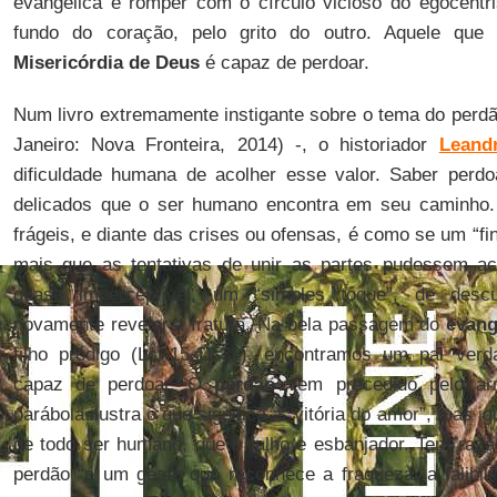
evangélica é romper com o círculo vicioso do egocentri
fundo do coração, pelo grito do outro. Aquele que
Misericórdia de Deus
é capaz de perdoar.
Num livro extremamente instigante sobre o tema do perd
Janeiro: Nova Fronteira, 2014) -, o historiador
Leand
dificuldade humana de acolher esse valor. Saber perd
delicados que o ser humano encontra em seu caminho
frágeis, e diante das crises ou ofensas, é como se um “fi
mais que as tentativas de unir as partes pudessem aco
quase imperceptível, um “simples toque”, de desc
novamente revelar a fratura. Na bela passagem do
evang
filho pródigo (Lc 15,11-32), encontramos um pai verda
capaz de perdoar. O
perdão
vem precedido pelo arr
parábola ilustra o que significa a “vitória do amor”, mas i
de todo ser humano, que é falho e esbanjador. Tem raz
perdão “é um gesto que reconhece a fraqueza, a falibi