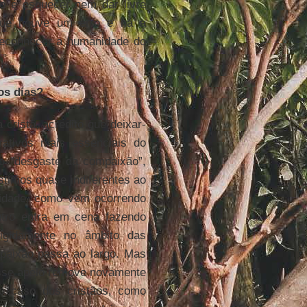
ão é esquecer nem dar livre
que houve um erro e há a
reconhecer a humanidade do
os dias?
 cristã, acredito que deixar-
tivos mais essenciais do
 “desgaste da compaixão”,
timos quase indiferentes ao
eridade, como vem ocorrendo
tro entra em cena fazendo
rigidamente no âmbito das
mpaixão passa ao largo. Mas
esse apelo remove novamente
No caso dos cristãos, como