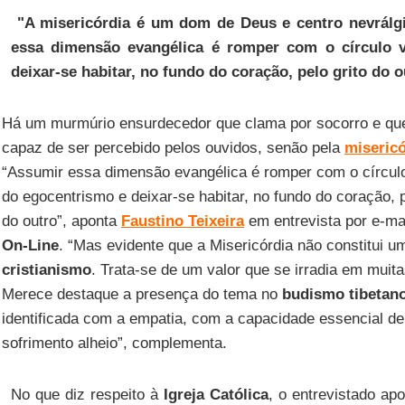
"A misericórdia é um dom de Deus e centro nevrálg
essa dimensão evangélica é romper com o círculo v
deixar-se habitar, no fundo do coração, pelo grito do o
Há um murmúrio ensurdecedor que clama por socorro e qu
capaz de ser percebido pelos ouvidos, senão pela
misericó
“Assumir essa dimensão evangélica é romper com o círculo
do egocentrismo e deixar-se habitar, no fundo do coração, p
do outro”, aponta
Faustino Teixeira
em entrevista por e-mai
On-Line
. “Mas evidente que a Misericórdia não constitui u
cristianismo
. Trata-se de um valor que se irradia em muita
Merece destaque a presença do tema no
budismo tibetan
identificada com a empatia, com a capacidade essencial de p
sofrimento alheio”, complementa.
No que diz respeito à
Igreja Católica
, o entrevistado ap