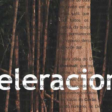
sofrimento alheio é um traço peculiar do budismo, de 
universalmente: “Ela atinge um ponto em que somos t
alheio, mesmo em sua forma mais sutil, que se desenvo
noção de responsabilidade por todos os semelhant
encontramos o ideal do bodhisattva, do buscador que ten
repouso absoluto na luz, prefere permanecer atento 
sofrimento, entendendo que o repouso derradeiro só 
superado todo e qualquer resquício de dor.
Na
tradição judaica
temos a bela ideia do Deus que s
mundo: a singular imagem da
shekinah
, que indica a Pr
um Deus que acolhe com carinho a ideia de partilhar
tradição se fala em rahamîm, do Deus com entranhas d
hesedh, entendida como graça misericordiosa de Deus
encontramos a ideia do Deus
omni-misericordioso
(rahman
um tema recorrente em todas as suras do
Corão
, com e
mostrar a proximidade de Deus do humano, do Deus que