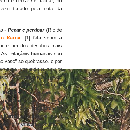
smo e deixar-se habitar, no
 vem tocado pela nota da
ão -
Pecar e perdoar
(Rio de
ro Karnal
[1] fala sobre a
oar é um dos desafios mais
. As
relações humanas
são
no vaso” se quebrasse, e por
ntecer, tornando a ruptura
uido ou desatenção, pode
elho de Lucas,
no relato do
deiramente misericordioso,
ependimento sincero. Esta
gualmente a delicada situação
ão
Karnal
ao sublinhar que o
lidade e o embaraço humano