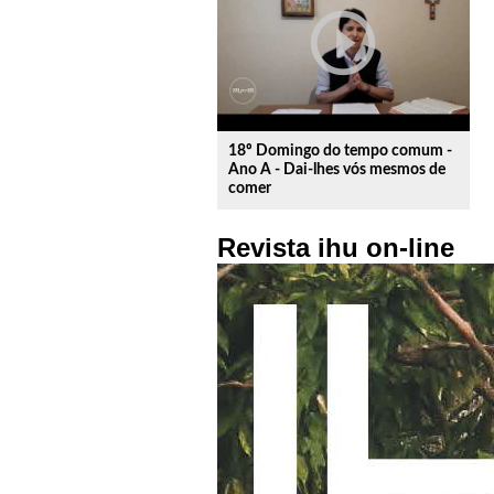
play_circle_outline
18º Domingo do tempo comum -
Ano A - Dai-lhes vós mesmos de
comer
Revista ihu on-line