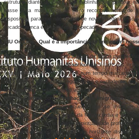
estrutural diante do Bem”. Ele sublinha que “perdoar n
passe para mais erros. É só o reconhecimento de 
disposição para que não ocorra de novo. Perdoar é só 
pecador, nunca é uma defesa do pecado”.
IHU On-Line - Qual é a importância de ambos em noss
Faustino Teixeira -
Falando a partir de minha perspectiva
se animar pelo dom da
Misericórdia
é um dos impera
seguimento de Jesus. Vivemos num tempo marcado pelo
um tempo de aquecimento egocêntrico e excludente. Assis
triste espetáculo da rejeição absurda do mundo da alt
hoje na
Europa
com o
rechaço dos imigrantes
. O ou
“barulho” e atemorizando aqueles que se instalam 
identidades cerradas. O apelo da Misericórdia e da Co
para os que buscam acionar a espiritualidade profunda, 
as entranhas, apontando para um horizonte distinto. 