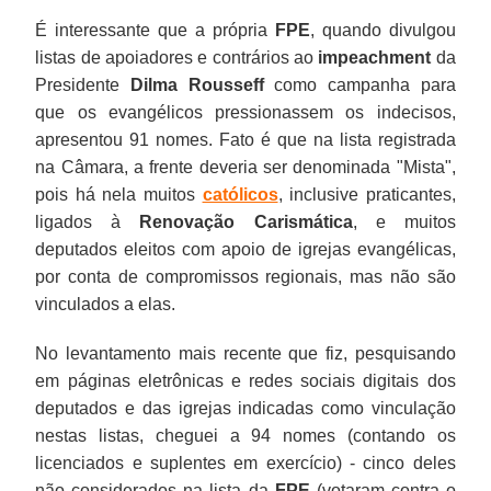
É interessante que a própria
FPE
, quando divulgou
listas de apoiadores e contrários ao
impeachment
da
Presidente
Dilma Rousseff
como campanha para
que os evangélicos pressionassem os indecisos,
apresentou 91 nomes. Fato é que na lista registrada
na Câmara, a frente deveria ser denominada "Mista",
pois há nela muitos
católicos
, inclusive praticantes,
ligados à
Renovação Carismática
, e muitos
deputados eleitos com apoio de igrejas evangélicas,
por conta de compromissos regionais, mas não são
vinculados a elas.
No levantamento mais recente que fiz, pesquisando
em páginas eletrônicas e redes sociais digitais dos
deputados e das igrejas indicadas como vinculação
nestas listas, cheguei a 94 nomes (contando os
licenciados e suplentes em exercício) - cinco deles
não considerados na lista da
FPE
(votaram contra o