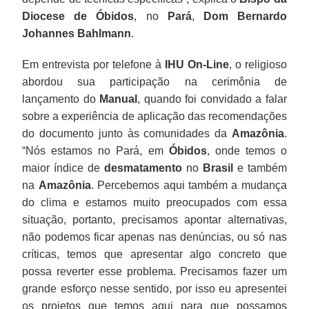
Diocese de Óbidos
, no
Pará
,
Dom Bernardo
Johannes Bahlmann
.
Em entrevista por telefone à
IHU On-Line
, o religioso
abordou sua participação na cerimônia de
lançamento do
Manual
, quando foi convidado a falar
sobre a experiência de aplicação das recomendações
do documento junto às comunidades da
Amazônia
.
“Nós estamos no Pará, em
Óbidos
, onde temos o
maior índice de
desmatamento
no
Brasil
e também
na
Amazônia
. Percebemos aqui também a mudança
do clima e estamos muito preocupados com essa
situação, portanto, precisamos apontar alternativas,
não podemos ficar apenas nas denúncias, ou só nas
críticas, temos que apresentar algo concreto que
possa reverter esse problema. Precisamos fazer um
grande esforço nesse sentido, por isso eu apresentei
os projetos que temos aqui para que possamos