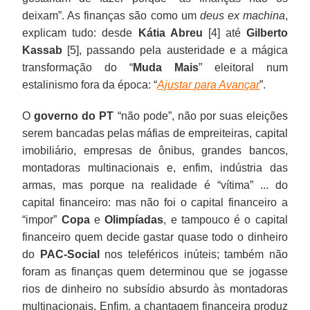
deixam”. As finanças são como um
deus ex machina
,
explicam tudo: desde
Kátia Abreu
[4] até
Gilberto
Kassab
[5], passando pela austeridade e a mágica
transformação do “
Muda Mais
” eleitoral num
estalinismo fora da época: “
Ajustar para Avançar
”.
O
governo do PT
“não pode”, não por suas eleições
serem bancadas pelas máfias de empreiteiras, capital
imobiliário, empresas de ônibus, grandes bancos,
montadoras multinacionais e, enfim, indústria das
armas, mas porque na realidade é “vítima” ... do
capital financeiro: mas não foi o capital financeiro a
“impor”
Copa
e
Olimpíadas
, e tampouco é o capital
financeiro quem decide gastar quase todo o dinheiro
do
PAC-Social
nos teleféricos inúteis; também não
foram as finanças quem determinou que se jogasse
rios de dinheiro no subsídio absurdo às montadoras
multinacionais. Enfim, a chantagem financeira produz