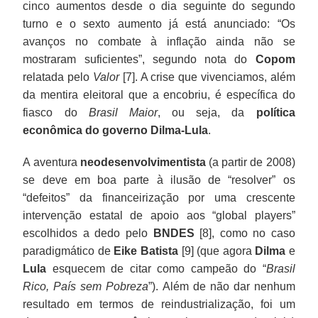
cinco aumentos desde o dia seguinte do segundo
turno e o sexto aumento já está anunciado: “Os
avanços no combate à inflação ainda não se
mostraram suficientes”, segundo nota do
Copom
relatada pelo
Valor
[7]. A crise que vivenciamos, além
da mentira eleitoral que a encobriu, é específica do
fiasco do
Brasil Maior
, ou seja, da
política
econômica do governo Dilma-Lula
.
A aventura
neodesenvolvimentista
(a partir de 2008)
se deve em boa parte à ilusão de “resolver” os
“defeitos” da financeirização por uma crescente
intervenção estatal de apoio aos “global players”
escolhidos a dedo pelo
BNDES
[8], como no caso
paradigmático de
Eike Batista
[9] (que agora
Dilma
e
Lula
esquecem de citar como campeão do “
Brasil
Rico, País sem Pobreza
”). Além de não dar nenhum
resultado em termos de reindustrialização, foi um