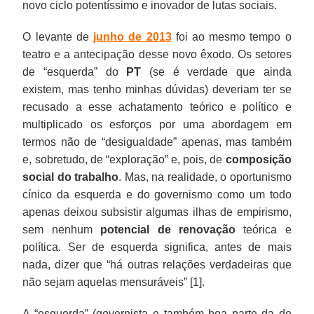
novo ciclo potentíssimo e inovador de lutas sociais.
O levante de
junho de 2013
foi ao mesmo tempo o
teatro e a antecipação desse novo êxodo. Os setores
de “esquerda” do
PT
(se é verdade que ainda
existem, mas tenho minhas dúvidas) deveriam ter se
recusado a esse achatamento teórico e político e
multiplicado os esforços por uma abordagem em
termos não de “desigualdade” apenas, mas também
e, sobretudo, de “exploração” e, pois, de
composição
social do trabalho
. Mas, na realidade, o oportunismo
cínico da esquerda e do governismo como um todo
apenas deixou subsistir algumas ilhas de empirismo,
sem nenhum
potencial de renovação
teórica e
política. Ser de esquerda significa, antes de mais
nada, dizer que “há outras relações verdadeiras que
não sejam aquelas mensuráveis” [1].
A “esquerda” (governista e também boa parte da de