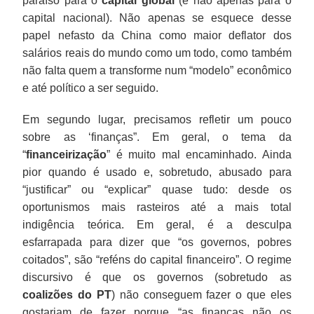
paraíso para o
capital global
(e não apenas para o
capital nacional). Não apenas se esquece desse
papel nefasto da China como maior deflator dos
salários reais do mundo como um todo, como também
não falta quem a transforme num “modelo” econômico
e até político a ser seguido.
Em segundo lugar, precisamos refletir um pouco
sobre as ‘finanças”. Em geral, o tema da
“
financeirização
” é muito mal encaminhado. Ainda
pior quando é usado e, sobretudo, abusado para
“justificar” ou “explicar” quase tudo: desde os
oportunismos mais rasteiros até a mais total
indigência teórica. Em geral, é a desculpa
esfarrapada para dizer que “os governos, pobres
coitados”, são “reféns do capital financeiro”. O regime
discursivo é que os governos (sobretudo as
coalizões do PT
) não conseguem fazer o que eles
gostariam de fazer porque “as finanças não os