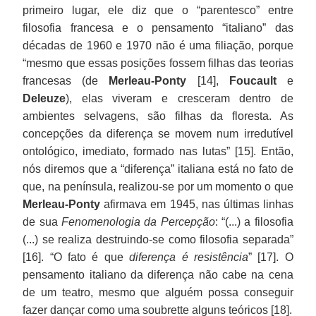
primeiro lugar, ele diz que o “parentesco” entre
filosofia francesa e o pensamento “italiano” das
décadas de 1960 e 1970 não é uma filiação, porque
“mesmo que essas posições fossem filhas das teorias
francesas (de
Merleau-Ponty
[14],
Foucault
e
Deleuze
), elas viveram e cresceram dentro de
ambientes selvagens, são filhas da floresta. As
concepções da diferença se movem num irredutível
ontológico, imediato, formado nas lutas” [15]. Então,
nós diremos que a “diferença” italiana está no fato de
que, na península, realizou-se por um momento o que
Merleau-Ponty
afirmava em 1945, nas últimas linhas
de sua
Fenomenologia da Percepção
: “(...) a filosofia
(...) se realiza destruindo-se como filosofia separada”
[16]. “O fato é que
diferença é resistência
” [17]. O
pensamento italiano da diferença não cabe na cena
de um teatro, mesmo que alguém possa conseguir
fazer dançar como uma soubrette alguns teóricos [18].