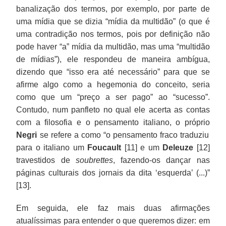
banalização dos termos, por exemplo, por parte de
uma mídia que se dizia “mídia da multidão” (o que é
uma contradição nos termos, pois por definição não
pode haver “a” mídia da multidão, mas uma “multidão
de mídias”), ele respondeu de maneira ambígua,
dizendo que “isso era até necessário” para que se
afirme algo como a hegemonia do conceito, seria
como que um “preço a ser pago” ao “sucesso”.
Contudo, num panfleto no qual ele acerta as contas
com a filosofia e o pensamento italiano, o próprio
Negri
se refere a como “o pensamento fraco traduziu
para o italiano um
Foucault
[11] e um
Deleuze
[12]
travestidos de
soubrettes
, fazendo-os dançar nas
páginas culturais dos jornais da dita ‘esquerda’ (...)”
[13].
Em seguida, ele faz mais duas afirmações
atualíssimas para entender o que queremos dizer: em