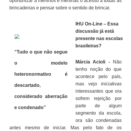
oportunizar a meninos e meninas o acesso a todas as
brincadeiras e pensar sobre o sentido de brincar.
IHU On-Line – Essa
discussão já está
presente nas escolas
brasileiras?
“Tudo o que não segue
Márcia Acioli -
Não
o modelo
tenho noção do que
heteronormativo é
acontece pelo país,
mas vejo iniciativas
descartado,
interessantes que ora
considerado aberração
sofrem rejeição por
parte de algum
e condenado”
segmento da escola,
ora são condenadas
antes mesmo de iniciar. Mas pelo fato de os