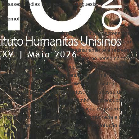
classes médias e na pequena burguesia.
Demofobia
As representações dos sistemas políticos representativos,
partidos políticos estão em crise em todo o mundo democr
problema de origem, porque originariamente a representaçã
como concebida nos Estados Unidos no pensamento dos fe
da
Constituição
de 1787
, foi pensada contra a democraci
querer uma república representativa na América para não
explicava a necessidade de construir um sistema em que 
pobres, os pequenos proprietários, os despossuídos e de
diretamente o poder. Essa era também a preocupação de
que pensa em um regime de separação de poderes tanto p
monárquico quanto para prevenir a democracia e a anarqu
foi feita contra a democracia tanto na
Revolução Americ
Francesa
.