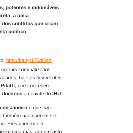
ns, potentes e indomáveis
reta, a ideia
dos conflitos que criam
sta político.
to:
http://bit.ly/175dOsX
sociais criminalizados
açados, hoje os dissidentes
Pilatti
, que concedeu
a
Unisinos
a convite do
IHU
.
o de Janeiro
e que não
mas também não querem ser
ho. Eles querem ser
 põem uma máscara no rosto,