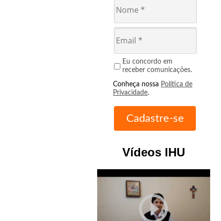
Eu concordo em
receber comunicações.
Conheça nossa
Política de
Privacidade
.
Vídeos IHU
play_circle_outline