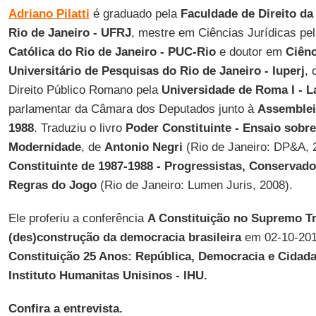
Adriano Pilatti
é graduado pela
Faculdade de Direito da
Rio de Janeiro - UFRJ
, mestre em Ciências Jurídicas pe
Católica do Rio de Janeiro - PUC-Rio
e doutor em
Ciênc
Universitário de Pesquisas do Rio de Janeiro - Iuperj
,
Direito Público Romano pela
Universidade de Roma I
- L
parlamentar da Câmara dos Deputados junto à
Assemblei
1988
. Traduziu o livro
Poder Constituinte - Ensaio sobre
Modernidade
, de
Antonio Negri
(Rio de Janeiro: DP&A, 2
Constituinte de 1987-1988 - Progressistas, Conserva
Regras do Jogo
(Rio de Janeiro: Lumen Juris, 2008).
Ele proferiu a conferência
A Constituição no
Supremo Tr
(des)construção da democracia brasileira
em 02-10-201
Constituição 25 Anos: República, Democracia e Cidada
Instituto Humanitas Unisinos - IHU
.
Confira a entrevista.