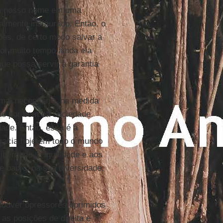
 em nosso nome em uma
ralmente instaurado. Então, o
ões, de certo modo salvar a
or muito tempo ainda ela
ue possa servir à garantia
 mal necessário, na medida
de por bem na sociedade
idade. Então, essa é a
cracia hoje em todo o mundo
iberdade, à igualdade e aos
 baixo, na sua diversidade,
 houver opressores oprimidos
as posições de direita e