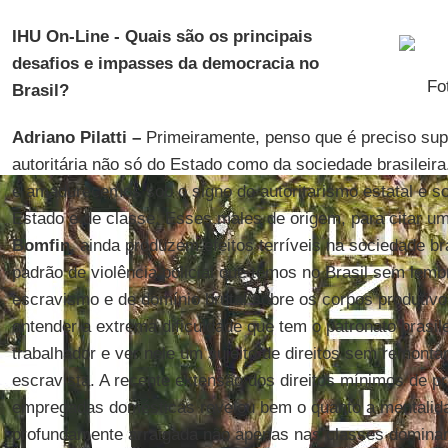
IHU On-Line - Quais são os principais
desafios e impasses da democracia no
Fo
Brasil?
Adriano Pilatti –
Primeiramente, penso que é preciso supe
autoritária não só do Estado como da sociedade brasilei
e amadurecemos sob o signo do autoritarismo estatal e soc
Estado e de classe. Esses males de origem, para citar 
Bomfin
, ainda produzem efeitos terríveis na sociedade b
padrão de violência policial que temos no Brasil sem lem
escravismo e de domínio brutal sobre os corpos produti
entender a extrema dificuldade que tem o patronato brasile
trabalhador e ver nele um sujeito de direitos sem remontar
escravista. A recente extensão dos direitos mínimos de pr
empregadas domésticas revelou bem o quanto a mentalid
profundamente arraigada não apenas nas classes domin