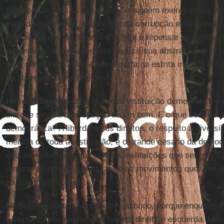
princípio de toda a corrupção. Se alguém exerce poder
sociedade desigual, o princípio da corrupção está estrutu
grande desafio da democracia hoje é repensar as instituiç
representação de si mesma, reduzir sua abstração, pois p
será necessária. Mas é necessária na estrita medida em q
da liberdade e dos direitos.
Hélio Pellegrino
dizia que toda instituição democrática é
em que sirva à consecução de um bem. E o que se enten
democrática? A liberdade, os direitos, o respeito à divers
medida de toda a instituição, e o grande desafio da demo
é justamente fazer que com as instituições que servem à l
direitos se deixem contagiar pelos movimentos que vêm de
na sua multiplicidade.
Direita e esquerda continuam existindo, porque enquanto
e exploradores explorados haverá direita e esquerda. Mas 