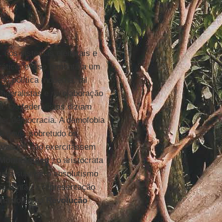
 dos sistemas eleitorais e
ático, e isso remonta a um
o política moderna, tal
deralistas e na elaboração
a. Os federalistas diziam
 ter democracia. A demofobia
o povo, sobretudo os
svalidos não exercitassem
Montesquieu
, o aristocrata
ara superar o absolutismo
ia. Então a representação
ana
como na
Revolução