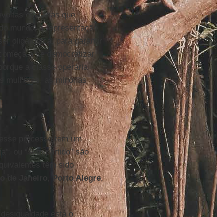
evoltas operárias que
 do mundo, a representação
ser oligárquica, para garantir
, começa a se democratizar
 porque a classe operária
s mulheres, as minorias
 esse processo tem um
ta”, ou “sem partido” são
quivalentes têm sido
o de Janeiro
,
Porto Alegre
,
desigualdade está o