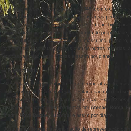
O que aconteceu é que, a partir de
1848
, com o ciclo de r
sacode toda a Europa e repercute pelas áreas periféricas
liberal burguesa, que era oligárquica e foi concebida para 
o poder de poucos e, sobretudo, o direito de propriedade
com as lutas pelo sufrágio universal masculino, primeiro,
também era machista, e depois com as outras minorias, a
étnicas, as minorias religiosas e assim por diante.
Mal necessário
Na verdade, a representação foi se democratizando, mas
limite e isso explica o mal-estar. “Fulano não me represen
expressões do mal-estar da representação. Expressões e
bradadas por jovens desobedientes em
Atenas
,
Roma
,
Ri
Madri
,
Nova Iorque
,
Istambul
e assim por diante.
Justamente porque na combinação de representação com 