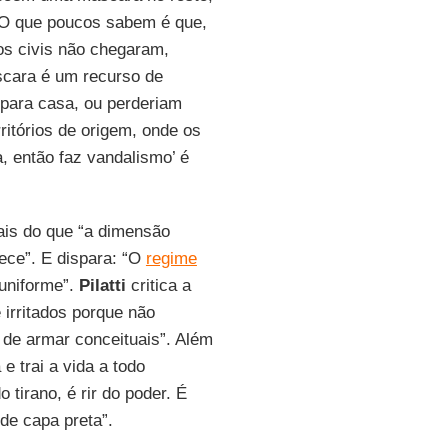
 O que poucos sabem é que,
tos civis não chegaram,
máscara é um recurso de
para casa, ou perderiam
itórios de origem, onde os
, então faz vandalismo’ é
ais do que “a dimensão
ece”. E dispara: “O
regime
uniforme”.
Pilatti
critica a
 irritados porque não
de armar conceituais”. Além
e trai a vida a todo
 tirano, é rir do poder. É
de capa preta”.