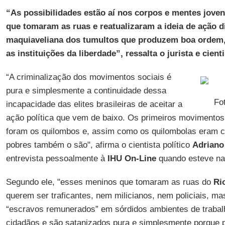
“As possibilidades estão aí nos corpos e mentes jove
que tomaram as ruas e reatualizaram a ideia de ação di
maquiaveliana dos tumultos que produzem boa ordem, 
as instituições da liberdade”, ressalta o jurista e cienti
“A criminalização dos movimentos sociais é
pura e simplesmente a continuidade dessa
Fo
incapacidade das elites brasileiras de aceitar a
ação política que vem de baixo. Os primeiros movimentos 
foram os quilombos e, assim como os quilombolas eram c
pobres também o são", afirma o cientista político
Adriano 
entrevista pessoalmente à
IHU On-Line
quando esteve n
Segundo ele, "esses meninos que tomaram as ruas do
Ri
querem ser traficantes, nem milicianos, nem policiais, 
“escravos remunerados” em sórdidos ambientes de trabal
cidadãos e são satanizados pura e simplesmente porque