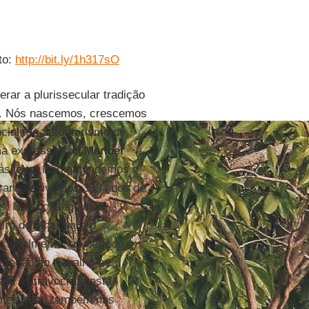
to:
http://bit.ly/1h317sO
rar a plurissecular tradição
ra. Nós nascemos, crescemos
ial, do autoritarismo de
uma expressão do
Manoel
rasileira. Não entendemos o
brar que tivemos 388 anos de
vos. Não conseguimos
iro de olhar para o
, igualmente, ao período
oteção ao trabalho às
ade escravocrata está
antes, mas também nas