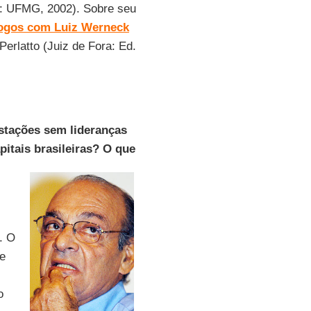
e: UFMG, 2002). Sobre seu
logos com Luiz Werneck
erlatto (Juiz de Fora: Ed.
tações sem lideranças
itais brasileiras? O que
. O
e
o