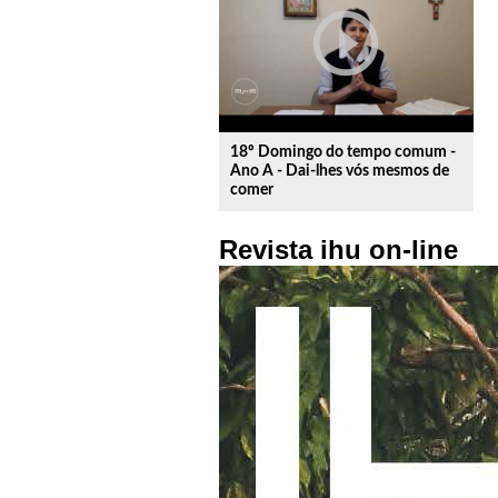
play_circle_outline
18º Domingo do tempo comum -
Ano A - Dai-lhes vós mesmos de
comer
Revista ihu on-line