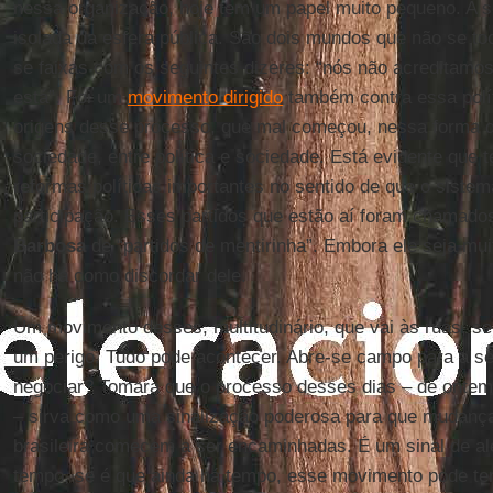
nessa organização, hoje tem um papel muito pequeno. A s
isolada da esfera pública. São dois mundos que não se to
se faixas com os seguintes dizeres: “nós não acreditamo
está”. Foi um
movimento dirigido
também contra essa polí
origens desse processo, que mal começou, nessa forma d
sociedade, entre política e sociedade. Está evidente que
reformas políticas importantes no sentido de que o sistema
participação. Esses partidos que estão aí foram chamados
Barbosa
de “partidos de mentirinha”. Embora ele seja mui
não há como discordar dele.
Um movimento desses, multitudinário, que vai às ruas, s
um perigo. Tudo pode acontecer. Abre-se campo para a s
negociar? Tomara que o processo desses dias – de ontem 
– sirva como uma sinalização poderosa para que mudanças
brasileira comecem a ser encaminhadas. É um sinal de aler
tempo, se é que ainda há tempo, esse movimento pode te