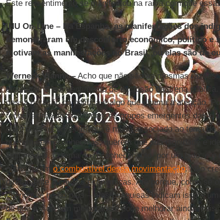
Este ressentimento se manifestou na raiva com que essa
IHU On-Line – Na Espanha, as manifestações dos ind
demonstraram um desconforto econômico, político e 
motivam as manifestações no Brasil, ou elas são de o
Werneck Vianna –
Acho que não são as mesmas razões. O
e cultural. É um sentimento de exclusão da arena pública. 
dessa geração na política é algo que chama a atenção. Po
reconhecimento social desses grupos emergentes das cla
o tema do reconhecimento é muito associado ao tema do 
querem ser reconhecidas, querem que sua dignidade e ide
legitimadas. O tema do reconhecimento, por um lado, e o d
outro, foram
o combustível dessa movimentação
. Não cre
diretamente a causas econômicas. Até porque, como se ob
economia, há no país – e as pesquisas indicam isso – um 
de que a vida tem melhorado e pode melhorar ainda mais