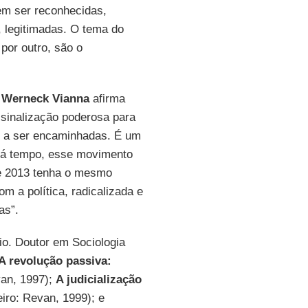
em ser reconhecidas,
, legitimadas. O tema do
 por outro, são o
,
Werneck Vianna
afirma
sinalização poderosa para
m a ser encaminhadas. É um
a há tempo, esse movimento
que 2013 tenha o mesmo
m a política, radicalizada e
as”.
o. Doutor em Sociologia
A revolução passiva:
van, 1997);
A judicialização
iro: Revan, 1999); e