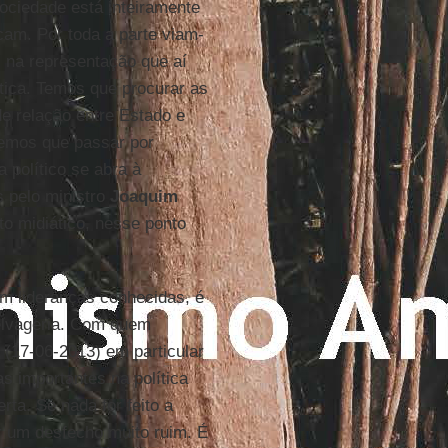
ociedade está inteiramente
cam. Por toda a parte viam-
s na representação que aí
tica. Temos que procurar as
e relação entre Estado e
 temos que passar por
 político se abra à
 pelo ministro
Joaquim
to midiático, nesse ponto
em lideranças conhecidas, é
elvageria. Com quem
(17-06-2013) em particular
 importantes na política
ta. Se nada for feito a
r um desfecho muito ruim. É