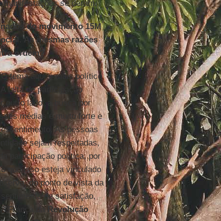
s manifestações se deram.
ignados do movimento 15M
social. As mesmas razões
utra ordem?
 tema aqui é mais político
A falta de participação
r outro lado, a busca por
sses médias é muito forte e
ressentimento. As pessoas
ntidade sejam respeitadas,
a participação política, por
io que isso esteja vinculado
serva, do ponto de vista da
sentimento de satisfação,
. A França da
Revolução