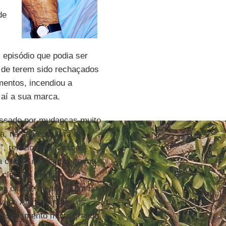
de
 episódio que podia ser
 de terem sido rechaçados
mentos, incendiou a
 aí a sua marca.
passado por mudanças muito
a, na sua estrutura de
C”, relacionada a esses
a classe média dos novos
s classes médias
uma classe média de um novo
 vida. Além do mais, os
essentimento muito grande.