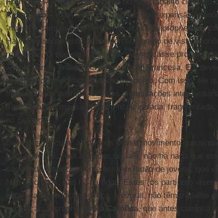
Francesa
–
anotou
Tocqueville
no seu trabalho clássico
Revolução
–
estava em um momento de expansão econômi
“nunca o campesinato teve tanto acesso à propriedade c
Havia um sentimento de melhoria do ponto de vista econôm
revolução. O que ele dizia é que quem ficasse procurando
ângulo jamais entenderia a Revolução Francesa. Ela dever
especificidade política naquele momento. Com isso, ele q
francês havia desfeito todas as organizações intermediár
tradicional e a massa do povo ficou isolada, fragmentada
ao Estado.
Devemos procurar as origens desse movimento que ainda
para onde vai. Fora as redes sociais, não há nada que est
sociedade, especialmente essa multidão de jovens, que ve
Não há clubes, não há partidos. Estes (os partidos) vivem
para sua reprodução política, eleitoral, não têm trabalho 
nucleação. A própria
Igreja Católica
, que antes cumpria u