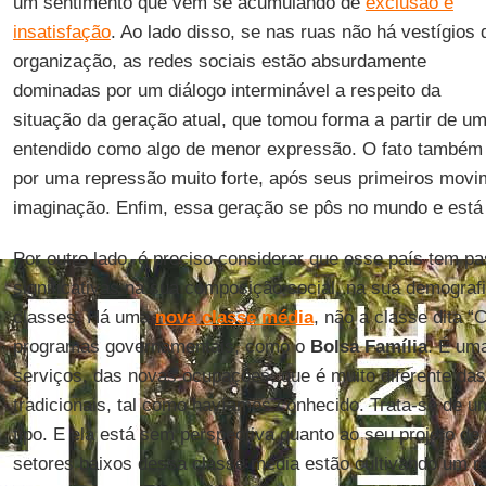
um sentimento que vem se acumulando de
exclusão e
insatisfação
. Ao lado disso, se nas ruas não há vestígios 
organização, as redes sociais estão absurdamente
dominadas por um diálogo interminável a respeito da
situação da geração atual, que tomou forma a partir de um
entendido como algo de menor expressão. O fato também
por uma repressão muito forte, após seus primeiros movi
imaginação. Enfim, essa geração se pôs no mundo e está
Por outro lado, é preciso considerar que esse país tem 
significativas na sua composição social, na sua demografi
classes. Há uma
nova classe média
, não a classe dita “
programas governamentais, como o
Bolsa Família
. É um
serviços, das novas ocupações, que é muito diferente da
tradicionais, tal como havíamos conhecido. Trata-se de 
tipo. E ela está sem perspectiva quanto ao seu projeto de
setores baixos dessa classe média estão cultivando um r