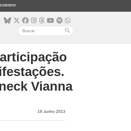
CONTATO
search
articipação
ifestações.
rneck Vianna
19 Junho 2013