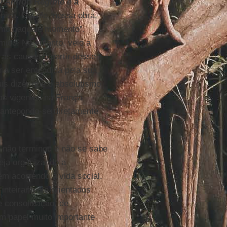
O Antigo Regime e a
ca. Diz ele, nessa obra,
omo naquele momento”.
ico. No entanto, veio a
 as causas a partir desse
ia ser entendida pela sua
uis dizer que o absolutismo
ias vigentes na França
, antepondo-se diretamente
 não terminou e não se sabe
eja organizando a
m acorrendo à vida social.
 inteiramente orientados
de consolidação, de
m papel muito importante