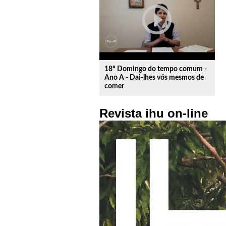
play_circle_outline
18º Domingo do tempo comum -
Ano A - Dai-lhes vós mesmos de
comer
Revista ihu on-line