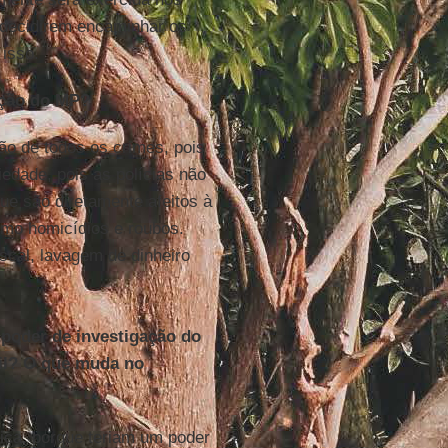
, decidirem encaminhar os
 isso.
ação do MP?
ão de todos os crimes, pois
ciedade, pois as polícias não
ue são diretamente afeitos à
omo homicídios e roubos.
scal, lavagem de dinheiro
 poder de investigação do
vil? O que muda no
ica, porque teriam um poder