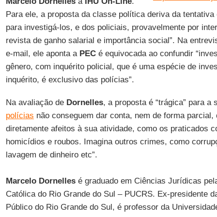
Marcelo Dornelles
à
IHU On-Line
.
Para ele, a proposta da classe política deriva da tentativ
para investigá-los, e dos policiais, provavelmente por inte
revista de ganho salarial e importância social”. Na entrevi
e-mail, ele aponta a
PEC
é equivocada ao confundir “inves
gênero, com inquérito policial, que é uma espécie de inve
inquérito, é exclusivo das polícias”.
Na avaliação de
Dornelles
, a proposta é “trágica” para a
polícias
não conseguem dar conta, nem de forma parcial,
diretamente afeitos à sua atividade, como os praticados 
homicídios e roubos. Imagina outros crimes, como corrup
lavagem de dinheiro etc”.
Marcelo Dornelles
é graduado em Ciências Jurídicas pela
Católica do Rio Grande do Sul – PUCRS. Ex-presidente da
Público do Rio Grande do Sul, é professor da Universidad