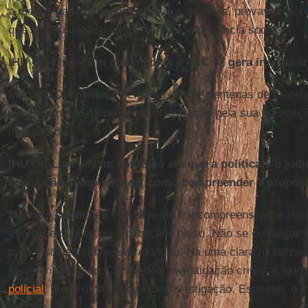
a menos para investigá-los, e dos policiais, provavelmente
que se reviste de ganho salarial e importância social.
IHU On-Line – Em que medida a PEC 37 gera inseguran
Marcelo Dornelles
– Pelo fato de que centenas de invest
em andamento, pode ocorrer frustração pela sua aprovaç
impunidade.
IHU On-Line – Num contexto em que a política e o judi
corrupção e impunidade, como compreender a propos
Marcelo Dornelles
– Realmente é incompreensível e cla
interesse público ou republicano nisso. Não se consegue
para a sociedade nessa restrição. Há uma clara mobilizaç
Ministério Público. Confundem investigação criminal, que
policial
, que é uma espécie de investigação. Este sim, o in
polícias.