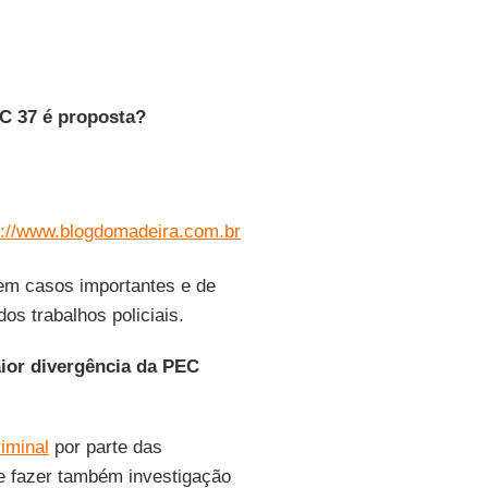
EC 37 é proposta?
p://www.blogdomadeira.com.br
em casos importantes e de
s trabalhos policiais.
ior divergência da PEC
iminal
por parte das
 de fazer também investigação