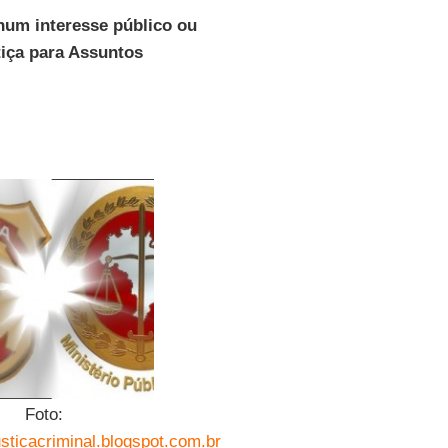
hum interesse público ou
tiça para Assuntos
Foto:
usticacriminal.blogspot.com.br