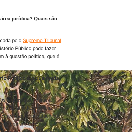
área jurídica? Quais são
ficada pelo
Supremo Tribunal
istério Público pode fazer
m à questão política, que é
ério Público e o que muda
dos à questão criminal a
rno da atividade policial e o
r esse
munus
constitucional,
pende sempre de outra
somente será exercida nos