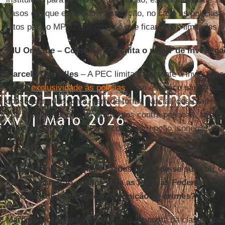
casos em que essa outra instituição, no caso as polícias
fatos para o MP. O que muda é que ficaríamos limitados a
IHU On-Line – Como a PEC limita o poder de investig
Marcelo Dornelles
– A PEC limita totalmente a investigaç
ela dá
exclusividade às polícias
. Isso é trágico para a so
conseguem dar conta, nem de forma parcial, dos crimes q
sua atividade, como os praticados contra pessoas, tais c
Imagine outros crimes, tais como corrupção, sonegação fi
etc.
IHU On-Line – Por quais razões pretende-se subtrair o
MP e transferi-lo apenas para as Polícias Federal e Ci
processo de investigação e punição de crimes?
Marcelo Dornelles
– Essa é uma proposta da classe polít