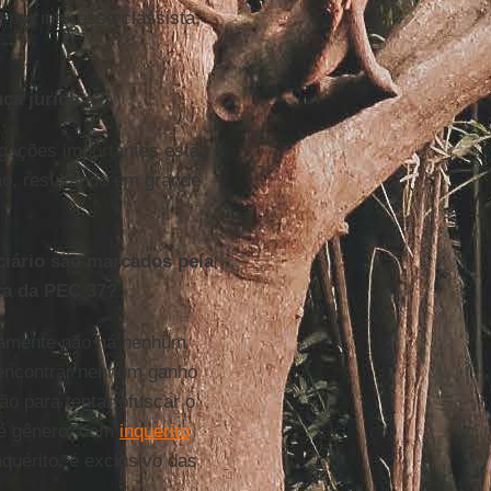
 por interesse classista,
ça jurídica?
igações importantes estão
ão, resultando em grande
ciário são marcados pela
ta da PEC 37?
ramente não há nenhum
 encontrar nenhum ganho
ão para tentar ofuscar o
 é gênero, com
inquérito
quérito, é exclusivo das