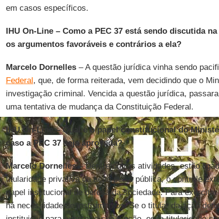
em casos específicos.
IHU On-Line – Como a PEC 37 está sendo discutida na 
os argumentos favoráveis e contrários a ela?
Marcelo Dornelles
– A questão jurídica vinha sendo paci
Federal
, que, de forma reiterada, vem decidindo que o Min
investigação criminal. Vencida a questão jurídica, passara
uma tentativa de mudança da Constituição Federal.
IHU On-Line – Qual é o papel constitucional do Minist
caso a PEC 37 seja aprovada?
Marcelo Dornelles
– Dentre outras atividades, estão liga
titularidade privativa da ação penal pública, o controle exte
papel institucional de defesa da sociedade. Para exercita
há necessidade de instrumentos. Se o titular da ação de
instituição para exercer a sua função, essa titularidade 