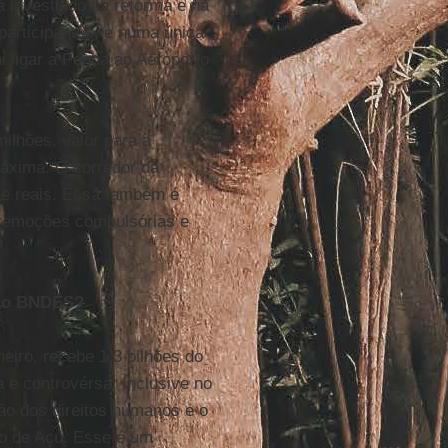
 investindo na reforma e na
participantes, e numa única
i ligar a Penha ao Aeroporto
lhões, valor para a
máxima. O corredor da
de reais. Essa também é
 remoções compulsórias e
elo BNDES?
neiro, recebe 1,3 bilhões do
e controvérsa. Inclusive no
ão dos direitos humanos e o
to de Açu. Esse é um