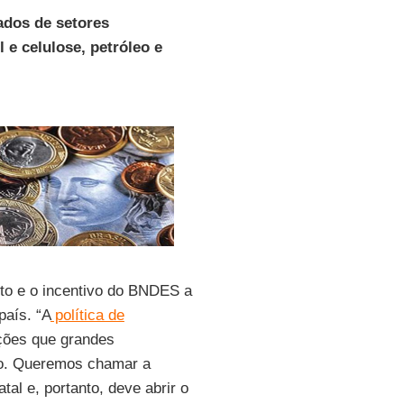
ados de setores
 e celulose, petróleo e
to e o incentivo do BNDES a
país. “A
política de
ações que grandes
do. Queremos chamar a
tal e, portanto, deve abrir o