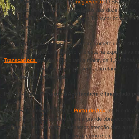
Copa do Mundo de 2014
, um
megaevento
. O BNDES está
construção de quase todos os estádios das doze cidades 
obra de mobilidade urbana, a rodovia Transcarioca, que va
Internacional, no Rio de Janeiro.
Como o
Maracanã
, o banco
já se comprometeu com 400 mi
construção de qualquer estádio, ele está na expectativa 
Transcarioca
recebeu uma quantia maior, de 1,2 bilhões 
uma obra superpolêmica, porque vem acarretando várias
irregularidades ambientais.
IHU On-Line – O Porto de Açu também é financiado p
Maíra Fainguelernt –
Sim. O
Porto de Açu
, no Rio de Ja
BNDES e está no contexto de uma grande obra econômica 
dia que realizamos o ato, chamamos atenção para a relaç
desrespeito à legislação brasileira, como é o caso do Por