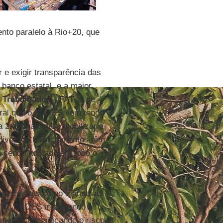
nto paralelo à Rio+20, que
e exigir transparência das
 banco estatal, e a maior
 Trabalhador – FAT
, e de
tral que o BNDES vem tendo
a 2 de maio para mobilizar a
 diversos financiamentos têm
m sendo adotado em todo o
banco, tais como a imediata
dos do BNDES informando
mento, classificando o risco