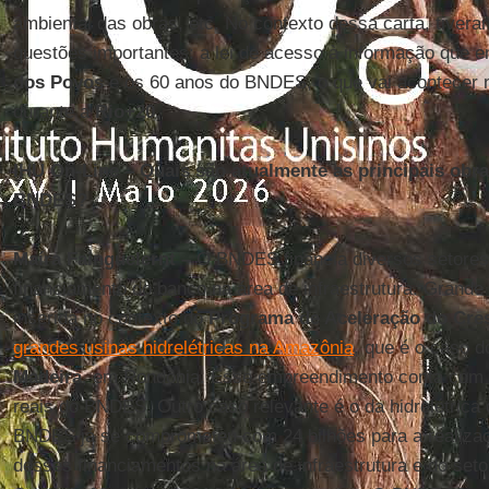
ambiental das obras, etc. No contexto dessa carta, tiver
questões importantes: a lei de acesso à informação que e
dos Povos
e os 60 anos do BNDES, o que vai acontecer n
durante a
Rio+20
.
IHU On-Line – Quais são atualmente as principais obra
BNDES?
Maíra Fainguelernt –
O BNDES financia diversos setores.
financiamento do banco na área de infraestrutura. Grande
inserida no contexto do
Programa de Aceleração do Cre
grandes usinas hidrelétricas na Amazônia
, que é o caso 
Madeira
, em Rondônia. Esse empreendimento conta com o
reais do BNDES. Outro caso relevante é o da hidrelétrica
BNDES já se comprometeu com 24 bilhões para a realizaç
desses financiamentos na área de infraestrutura e do seto