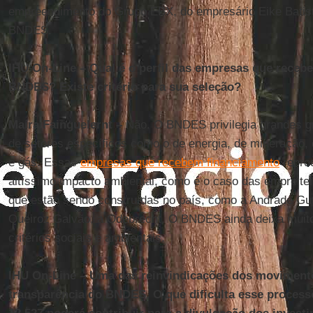
empreendimento do Grupo EBX, do empresário Eike Batista
BNDES.
IHU On-Line – Qual é o perfil das empresas que receb
BNDES? Existe critério para sua seleção?
Maíra Fainguelernt –
Não. O BNDES privilegia grandes g
de setores específicos como o de energia, de mineração, d
e gás. Essas
empresas que recebem financiamento
repro
altíssimo impacto ambiental, como é o caso das empreite
que estão sendo construídas no país, como a Andrade Gut
Queiroz Galvão, a Odebrecht. O BNDES ainda deixa muito
critérios sociais e ambientais.
IHU On-Line – Uma das reinvindicações dos movimento
transparência do BNDES. O que dificulta esse processo?