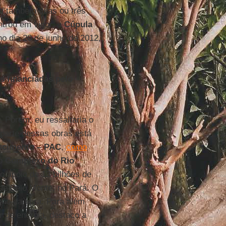
am também duas ou três
ntrou em vigor, a
Cúpula
o dia 20 de junho de 2012,
s financiadas pelo
 Porém, eu ressaltaria o
 parte dessas obras está
scimento – PAC
,
como
do
Complexo do Rio
 apoio de 13 bilhões de
 de Belo Monte, no Pará. O
ão da obra. Para além
r de energia, destaco a