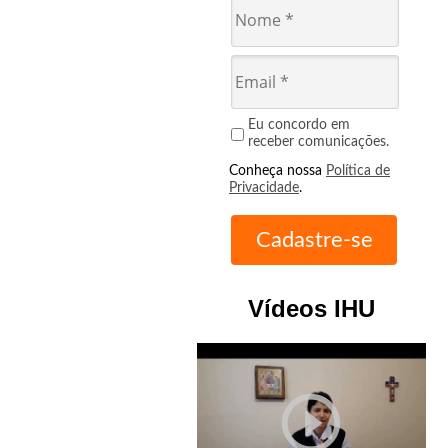
Eu concordo em
receber comunicações.
Conheça nossa
Política de
Privacidade
.
Vídeos IHU
play_circle_outline