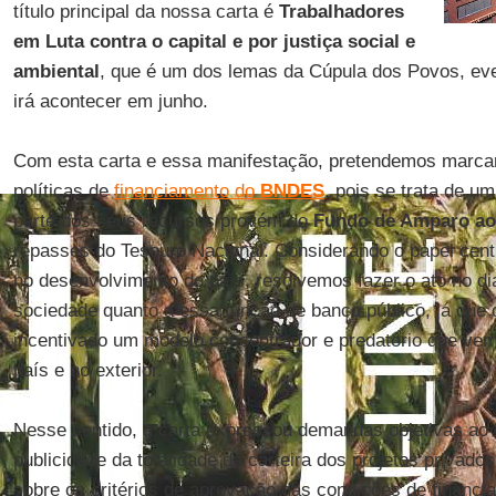
título principal da nossa carta é
Trabalhadores
em Luta contra o capital e por justiça social e
ambiental
, que é um dos lemas da Cúpula dos Povos, eve
irá acontecer em junho.
Com esta carta e essa manifestação, pretendemos marcar 
políticas de
financiamento do
BNDES
, pois se trata de um
parte dos seus recursos provém do
Fundo de Amparo ao
repasses do Tesouro Nacional. Considerando o papel cen
no desenvolvimento do país, resolvemos fazer o ato no di
sociedade quanto a essa função de banco público, já que
incentivado um modelo concentrador e predatório que ve
país e no exterior.
Nesse sentido, a carta expressou demandas objetivas ao 
publicidade da totalidade da carteira dos projetos priva
sobre os critérios de aprovação das condições de financia