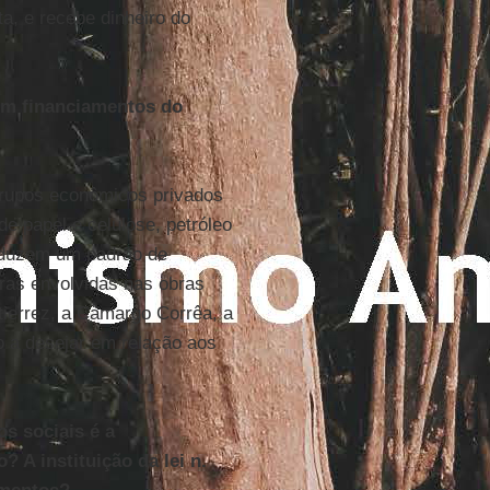
, e recebe dinheiro do
em financiamentos do
rupos econômicos privados
e papel e celulose, petróleo
duzem um padrão de
iras envolvidas nas obras
ierrez, a Camargo Corrêa, a
 a desejar em relação aos
s sociais é a
 A instituição da lei n.