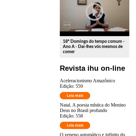
play_circle_outline
18º Domingo do tempo comum -
Ano A - Dai-lhes vós mesmos de
comer
Revista ihu on-line
Aceleracionismo Amazônico
Edição: 559
Leia mais
Natal. A poesia mística do Menino
Deus no Brasil profundo
Edição: 558
Leia mais
O veneno automático e infinito do