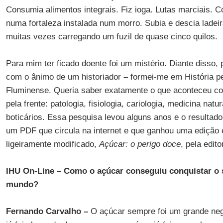
Consumia alimentos integrais. Fiz ioga. Lutas marciais. Co
numa fortaleza instalada num morro. Subia e descia ladeir
muitas vezes carregando um fuzil de quase cinco quilos.
Para mim ter ficado doente foi um mistério. Diante disso,
com o ânimo de um historiador
–
formei-me em História pe
Fluminense. Queria saber exatamente o que aconteceu com
pela frente: patologia, fisiologia, cariologia, medicina natu
boticários. Essa pesquisa levou alguns anos e o resultado
um PDF que circula na internet e que ganhou uma edição e
ligeiramente modificado,
Açúcar: o perigo doce
, pela edit
IHU On-Line – Como o açúcar conseguiu conquistar o 
mundo?
Fernando Carvalho –
O açúcar sempre foi um grande negó