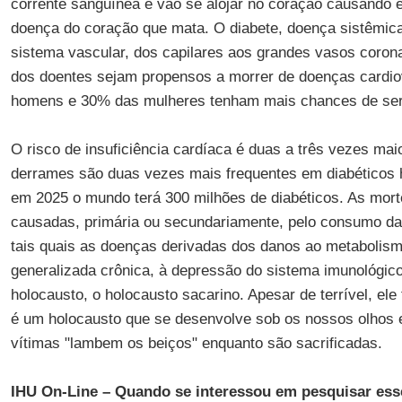
corrente sanguínea e vão se alojar no coração causando e
doença do coração que mata. O diabete, doença sistêmic
sistema vascular, dos capilares aos grandes vasos coron
dos doentes sejam propensos a morrer de doenças cardi
homens e 30% das mulheres tenham mais chances de sere
O risco de insuficiência cardíaca é duas a três vezes maio
derrames são duas vezes mais frequentes em diabéticos 
em 2025 o mundo terá 300 milhões de diabéticos. As mort
causadas, primária ou secundariamente, pelo consumo d
tais quais as doenças derivadas dos danos ao metabolism
generalizada crônica, à depressão do sistema imunológic
holocausto, o holocausto sacarino. Apesar de terrível, ele
é um holocausto que se desenvolve sob os nossos olhos
vítimas "lambem os beiços" enquanto são sacrificadas.
IHU On-Line – Quando se interessou em pesquisar es