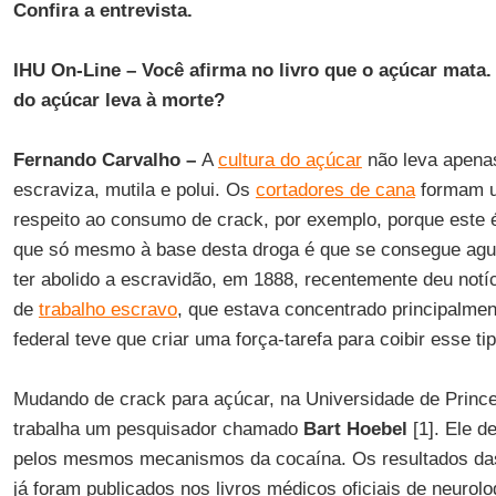
Confira a entrevista.
IHU On-Line – Você afirma no livro que o açúcar mata.
do açúcar leva à morte?
Fernando Carvalho –
A
cultura do açúcar
não leva apenas
escraviza, mutila e polui. Os
cortadores de cana
formam um
respeito ao consumo de crack, por exemplo, porque este
que só mesmo à base desta droga é que se consegue aguen
ter abolido a escravidão, em 1888, recentemente deu notí
de
trabalho escravo
, que estava concentrado principalmen
federal teve que criar uma força-tarefa para coibir esse tip
Mudando de crack para açúcar, na Universidade de Prince
trabalha um pesquisador chamado
Bart Hoebel
[1]. Ele d
pelos mesmos mecanismos da cocaína. Os resultados da
já foram publicados nos livros médicos oficiais de neurolo