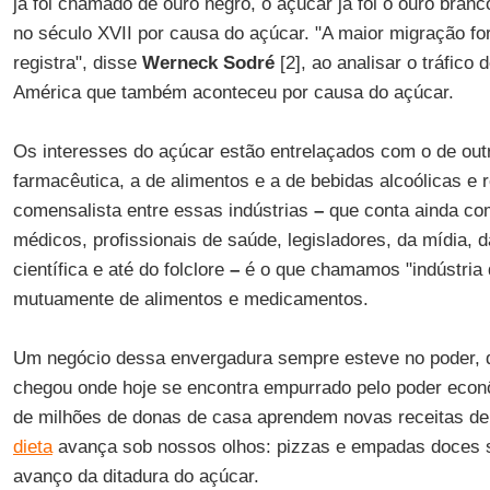
já foi chamado de ouro negro, o açúcar já foi o ouro branc
no século XVII por causa do açúcar. "A maior migração for
registra", disse
Werneck Sodré
[2], ao analisar o tráfico
América que também aconteceu por causa do açúcar.
Os interesses do açúcar estão entrelaçados com o de out
farmacêutica, a de alimentos e a de bebidas alcoólicas e r
comensalista entre essas indústrias
–
que conta ainda com
médicos, profissionais de saúde, legisladores, da mídia, da
científica e até do folclore
–
é o que chamamos "indústria 
mutuamente de alimentos e medicamentos.
Um negócio dessa envergadura sempre esteve no poder, 
chegou onde hoje se encontra empurrado pelo poder econ
de milhões de donas de casa aprendem novas receitas d
dieta
avança sob nossos olhos: pizzas e empadas doces 
avanço da ditadura do açúcar.