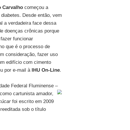
o Carvalho
começou a
 diabetes. Desde então, vem
l a verdadeira face dessa
 de doenças crônicas porque
fazer funcionar
smo que é o processo de
m consideração, fazer uso
um edifício com cimento
eu por e-mail à
IHU On-Line
.
idade Federal Fluminense –
como cartunista amador,
çúcar
foi escrito em 2009
reeditada sob o título