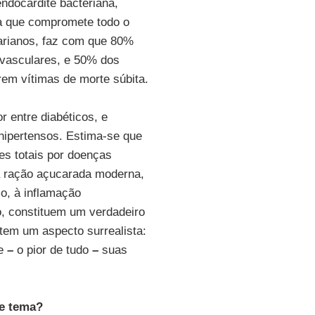
ndocardite bacteriana,
a que compromete todo o
arianos, faz com que 80%
ovasculares, e 50% dos
m vítimas de morte súbita.
r entre diabéticos, e
hipertensos. Estima-se que
es totais por doenças
a ração açucarada moderna,
o, à inflamação
o, constituem um verdadeiro
 tem um aspecto surrealista:
 e
–
o pior de tudo
–
suas
se tema?