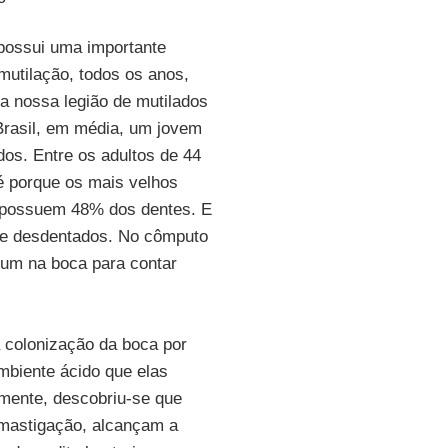
possui uma importante
mutilação, todos os anos,
 a nossa legião de mutilados
Brasil, em média, um jovem
os. Entre os adultos de 44
é porque os mais velhos
o possuem 48% dos dentes. E
te desdentados. No cômputo
lgum na boca para contar
à colonização da boca por
mbiente ácido que elas
mente, descobriu-se que
 mastigação, alcançam a