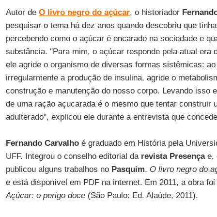
Autor de
O livro negro do açúcar
,
o historiador
Fernand
pesquisar o tema há dez anos quando descobriu que tinha
percebendo como o açúcar é encarado na sociedade e qua
substância. "Para mim, o açúcar responde pela atual era
ele agride o organismo de diversas formas sistêmicas: ao 
irregularmente a produção de insulina, agride o metaboli
construção e manutenção do nosso corpo. Levando isso e
de uma ração açucarada é o mesmo que tentar construir 
adulterado", explicou ele durante a entrevista que conced
Fernando Carvalho
é graduado em História pela Univers
UFF. Integrou o
conselho editorial da
revista Presença
e, 
publicou alguns trabalhos no
Pasquim
.
O livro negro do a
e está disponível em PDF na internet. Em 2011, a obra foi 
Açúcar: o perigo doce
(São Paulo: Ed. Alaúde, 2011).