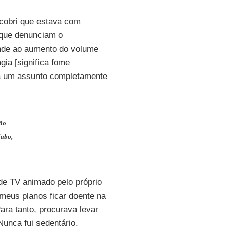
cobri que estava com
 que denunciam o
onde ao aumento do volume
gia [significa fome
tia um assunto completamente
ção
iabo,
de TV animado pelo próprio
meus planos ficar doente na
ara tanto, procurava levar
Nunca fui sedentário.