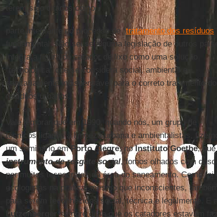
terem sido citados como
parte integrante no processo de “
tratamento dos resíduos
fundamental. Não sei se alguma legislação de outros país
integra a figura do catador de lixo como uma solução
“tecnológica” que se considera social, ambiental e
sanitariamente indispensável para o correto tratamento d
resíduos urbanos.
Vale lembrar que em 1990, quando nós, um grupo de
técnicos ligados à limpeza urbana e ambientalistas, fizem
um seminário em
Porto Alegre
, no
Instituto Goethe
, qu
instrumento de resgate social
, fomos olhados com desd
por muitos tecnocratas da área do saneamento. Como foi
ecologistas na prática, mesmo que inconscientes, também
para serem reconhecidos social, técnica e legalmente. E a
Lutzenberger
sempre dizia que os catadores estavam faz