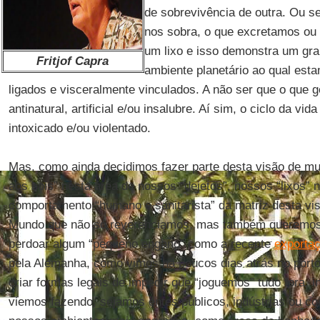
de sobrevivência de outra. Ou s
nos sobra, o que excretamos ou
um lixo e isso demonstra um gr
Fritjof Capra
ambiente planetário ao qual est
ligados e visceralmente vinculados. A não ser que o que
antinatural, artificial e/ou insalubre. Aí sim, o ciclo da v
intoxicado e/ou violentado.
Mas, como ainda decidimos fazer parte desta visão de mu
aos bois” nesta área de nossos “dejetos”, nossos “lixos”
comportamento “humano e sanitarista” da matriz desta vi
Mundo que não só reverenciamos, mas também queremos 
perdoar algum “pequeno engano” como a recente
exportaç
pela Alemanha, como vimos há poucos dias atrás no port
criar formas legais de impedir que “joguemos” tudo fora,
viemos fazendo, sejamos entes públicos, indústrias ou 