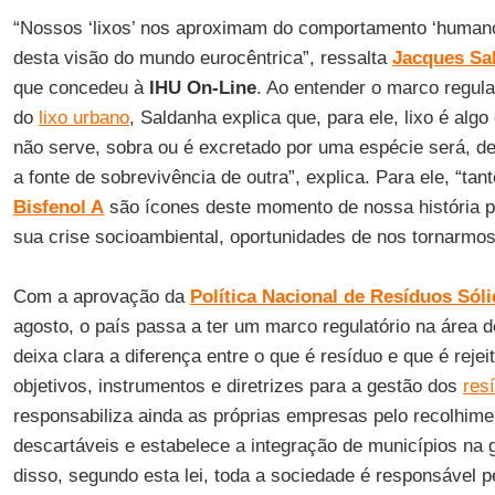
“Nossos ‘lixos’ nos aproximam do comportamento ‘humano 
desta visão do mundo eurocêntrica”, ressalta
Jacques Sa
que concedeu à
IHU On-Line
. Ao entender o marco regula
do
lixo urbano
, Saldanha explica que, para ele, lixo é algo
não serve, sobra ou é excretado por uma espécie será, de
a fonte de sobrevivência de outra”, explica. Para ele, “tan
Bisfenol A
são ícones deste momento de nossa história pl
sua crise socioambiental, oportunidades de nos tornarmos
Com a aprovação da
Política Nacional de Resíduos Sól
agosto, o país passa a ter um marco regulatório na área de
deixa clara a diferença entre o que é resíduo e que é rejei
objetivos, instrumentos e diretrizes para a gestão dos
res
responsabiliza ainda as próprias empresas pelo recolhime
descartáveis e estabelece a integração de municípios na
disso, segundo esta lei, toda a sociedade é responsável p