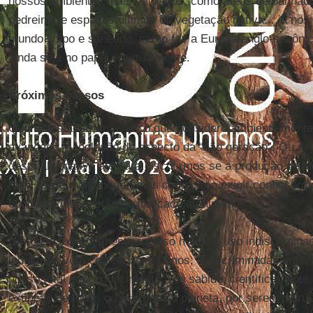
nossos ambientes mais sagrados, como áreas de banhad
pedreiras e espaços últimos de vegetação nativa... já no
mundo limpo e saneado, como faz a Europa anglo-saxôni
ainda seja no papel e virtualmente.
Próximos passos
Quero destacar um avanço que considero ambientalmente
avançado. A inclusão do aspecto da “não geração”. Ou se
desta alternativa até para discutirmos se a produção de 
feita. E até mais: poderemos começar a exigir conhecer
quais produtos estão no mercado atualmente.
Um caso extremamente ruidoso hoje é o uso indiscriminad
indústrias vêm colocando, há anos, indiscriminadamente,
nosso total desconhecimento. E é sabido, cientificamente,
extinção de todos os machos no planeta, por serem disru