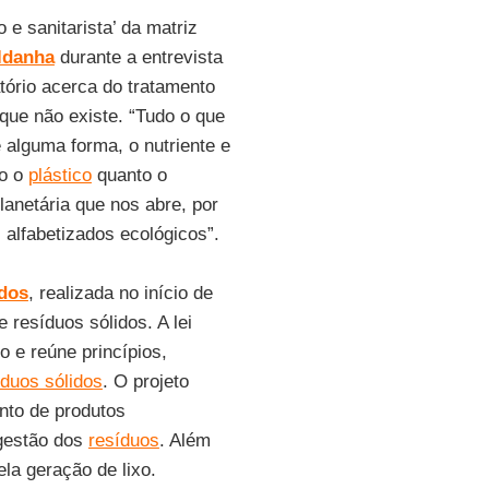
e sanitarista’ da matriz
ldanha
durante a entrevista
tório acerca do tratamento
 que não existe. “Tudo o que
 alguma forma, o nutriente e
to o
plástico
quanto o
anetária que nos abre, por
 alfabetizados ecológicos”.
idos
, realizada no início de
 resíduos sólidos. A lei
to e reúne princípios,
íduos sólidos
. O projeto
nto de produtos
 gestão dos
resíduos
. Além
ela geração de lixo.