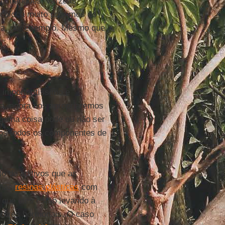
o, mangues, várzeas,
s coloca muito próximos do
ca, por exemplo. Mesmo que
 importantíssimo e
ja, agora nos apropriaremos
alguma coisa pode ou não ser
mos todos os componentes de
o de aditivos que as
 nas
resinas plásticas
com
 que eles estão levando à
ptores hormonais. O caso