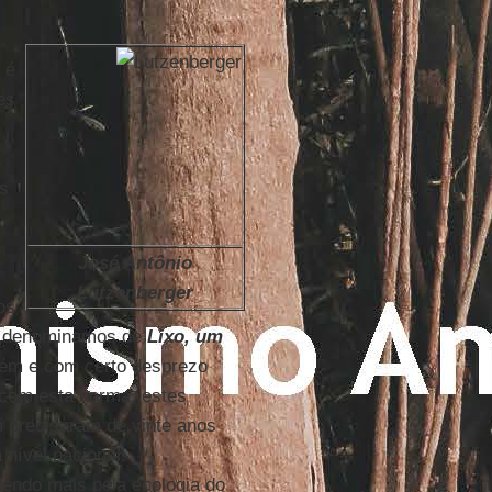
” é
es
os
José Antônio
Lutzenberger
os
e denominamos de
Lixo, um
ém e com certo desprezo
 com esta norma, estes
 precisaram de vinte anos
 nível nacional!
endo mais pela ecologia do