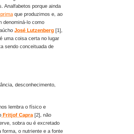
. Analfabetos porque ainda
-prima
que produzimos e, ao
em denominá-lo como
 gaúcho
José Lutzenberg
[1],
é uma coisa certa no lugar
rta sendo conceituada de
orância, desconhecimento,
nos lembra o físico e
o
Fritjof Capra
[2], não
erve, sobra ou é excretado
forma, o nutriente e a fonte