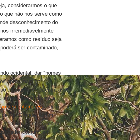
eja, considerarmos o que
 o que não nos serve como
ande desconhecimento do
amos irremediavelmente
 geramos como resíduo seja
ida poderá ser contaminado,
ndo ocidental, dar “nomes
 nos aproximam do
são do mundo eurocêntrica.
imitar. Chegando até a
ão de containeres
de lixo
o de Rio Grande. Assim,
 indiscriminadamente, como
consumidor comum, em