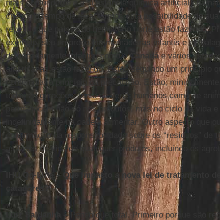
mais contundente é a substância química artificial cham
chegou o tempo de levantarmos esta possibilidade de su
repetir o que países do hemisfério norte estão fazendo: P
exemplo, seu emprego em mamadeiras infantis e embalag
destacadamente infantis, como o
Canadá
e vários estado
americanas estão fazendo. Estão seguindo um princípio qu
contempla: o princípio da precaução. Estão, minimamente
todas as gerações, tanto de seres humanos como de anim
permanecem não só nos produtos, mas no ciclo da vida 
indefinidamente na cadeia alimentar. Outro aspecto que q
confirmação da responsabilidade sobre os “resíduos” de t
as fases de vida de quaisquer produtos, incluindo os agro
IHU On-Line – Que impacto a nova lei de tratamento de
catadores?
Luiz Saldanha –
Penso que total. Primeiro porque são re