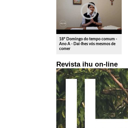
play_circle_outline
18º Domingo do tempo comum -
Ano A - Dai-lhes vós mesmos de
comer
Revista ihu on-line