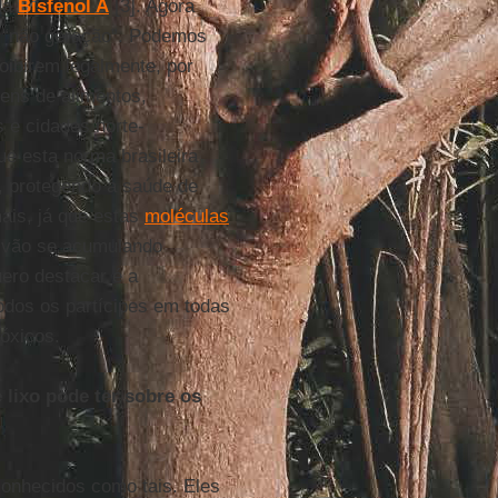
ada
Bisfenol A
[3]. Agora
a “não geração”. Podemos
roibirem legalmente, por
ens de alimentos,
s e cidades norte-
e esta norma brasileira
, protegendo a saúde de
ais, já que estas
moléculas
e vão se acumulando
uero destacar é a
odos os partícipes em todas
tóxicos.
 lixo pode ter sobre os
conhecidos como tais. Eles