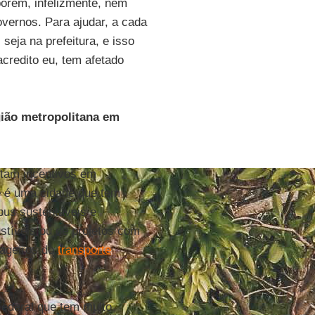
orém, infelizmente, nem
overnos. Para ajudar, a cada
seja na prefeitura, e isso
credito eu, tem afetado
gião metropolitana em
tam incentivos em
e
é uma cidade que tem
bus sustentáveis e
stíveis ou de projetos com
sageiros do
transporte
Federal que tem muito