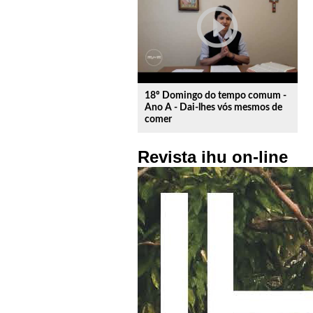
play_circle_outline
18º Domingo do tempo comum -
Ano A - Dai-lhes vós mesmos de
comer
Revista ihu on-line