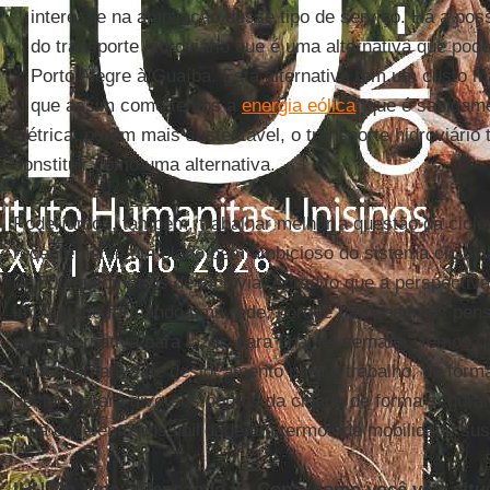
interesse na ampliação desse tipo de serviço. Há a pos
do transporte hidroviário que é uma alternativa que pode
Porto Alegre à Guaíba. Esta alternativa tem um custo 
que assim como temos a
energia eólica
, que é sabidam
elétrica, porém mais sustentável, o transporte hidroviári
constituir como uma alternativa.
Poderíamos, também, trabalhar melhor a questão da ciclov
recentemente um plano bem ambicioso do sistema cicloviári
de 500 quilômetros de ciclovia. Acredito que a perspectiv
implantado formando uma rede, porque não podemos pens
uma alternativa para lazer, para final de semana. Temos 
uma alternativa de deslocamento para o trabalho, de for
deslocar para diversos pontos da cidade de forma segura. 
uma excelente possibilidade em termos de mobilidade sus
IHU On-Line – Pensando na Copa, como você vê a situ