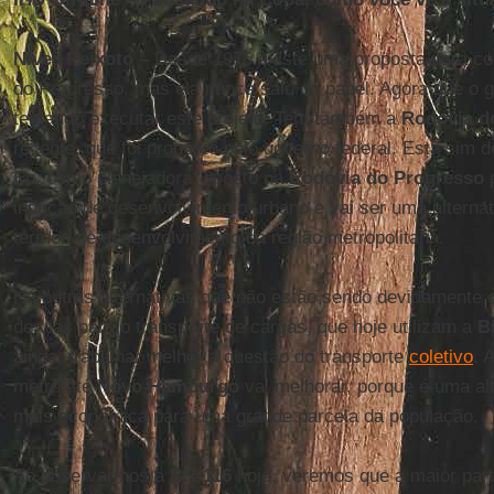
Nívea Peixoto –
Desde 1975 existe uma proposta para co
do Progresso, mas ela nunca saiu do papel. Agora que o 
tentando executar este projeto. Tem também a
Rodovia d
recente, que foi proposto pelo governo federal. Esta sim d
Eu, como planejadora, aposto na
Rodovia do Progresso
p
indução de desenvolvimento urbano e vai ser uma alterna
termos de desenvolvimento da região metropolitana.
Há outras alternativas que não estão sendo devidamente 
de vias para o transporte de cargas, que hoje utilizam a
B
ainda, trabalhar melhor a questão do transporte
coletivo
. 
metrô até
Novo Hamburgo
vai melhorar, porque é uma alt
mais econômica para uma grande parcela da população.
Ao observarmos a
BR-116
hoje, veremos que a maior par