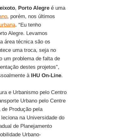
eixoto
,
Porto Alegre
é uma
ano
, porém, nos últimos
 urbana
. “Eu tenho
orto Alegre. Levamos
a área técnica são os
ntece uma troca, seja no
do um problema de falta de
entação destes projetos”,
essoalmente à
IHU On-Line
.
ura e Urbanismo pelo Centro
ansporte Urbano pelo Centre
 de Produção pela
 leciona na Universidade do
adual de Planejamento
obilidade Urbano-