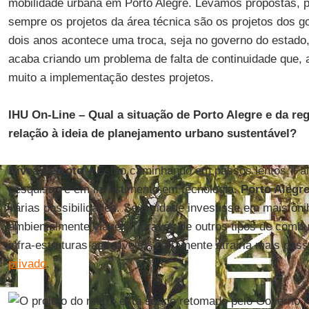
mobilidade urbana em Porto Alegre. Levamos propostas, p
sempre os projetos da área técnica são os projetos dos g
dois anos acontece uma troca, seja no governo do estado, 
acaba criando um problema de falta de continuidade que, a
muito a implementação destes projetos.
IHU On-Line – Qual a situação de Porto Alegre e da re
relação à ideia de planejamento urbano sustentável?
Nívea Peixoto –
Estão caminhando em passos lentos. Fal
pesquisas e em investimento em tecnologia.
Porto Alegr
várias possibilidades. Se a cidade investisse em mais ôni
ambientalmente viáveis (através de outros tipos de combu
infra-estruturas amigáveis), certamente atrairia mais pas
privado
.
O projeto do metrô está sendo retomado pelo Governo 