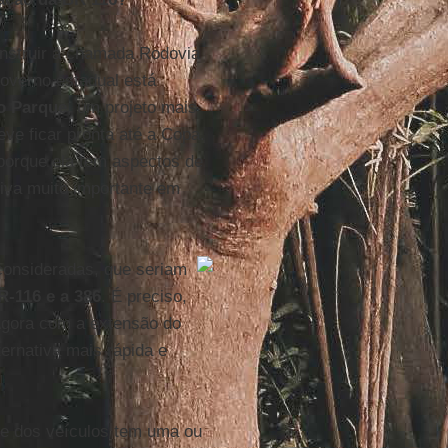
nstruir a chamada Rodovia
governo estadual está
o Parque
, um projeto mais
eve ficar pronta até a Copa.
orque ela tem aspectos de
tiva muito importante em
consideradas, que seriam
R-116 e a 386
. É preciso,
Agora com a extensão do
ernativa mais rápida e
te dos veículos tem uma ou