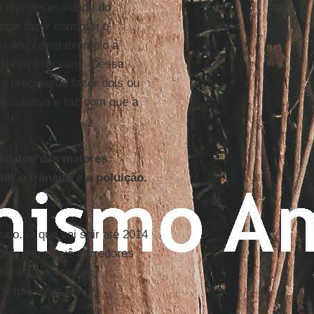
 real necessidade do
entar fazer com que o
 Eu dou como exemplo a
serviço de vans. Dessa
o precisando fazer dois ou
 é coletiva e faz com que a
idatos das maiores
ir o trânsito e a poluição.
udo. O que vai sair até 2014
de”, que prevê corredores
minais, bilhetagem
vai funcionar bem.