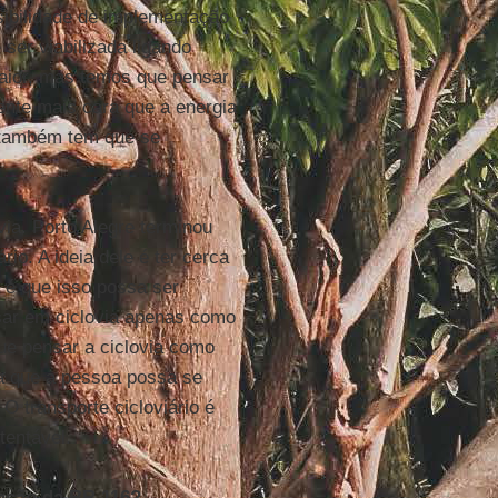
sibilidade de implementação
 ser viabilizada ligando
maior, mas temos que pensar
ente mais cara que a energia
o também tem que se
ia. Porto Alegre terminou
o. A ideia dele é ter cerca
a é que isso possa ser
ar em ciclovia apenas como
que pensar a ciclovia como
ma que a pessoa possa se
O transporte cicloviário é
tentável.
ação da BR 116?