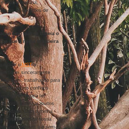
 e discriminatória,
epõe-se às questões de
ação é no que se baseia o
ha que a mídia brasileira
quiparar o
MST
a
que fiquei sinceramente
itos anos, trabalhando para
e terras, os conflitos
ntemente bem para ter
isposto a utilizar muitos
 sociedade. Com a minha
á cristalizados na nossa
gens se repetem: é o sem-