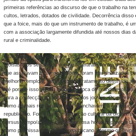
primeiras referências ao discurso de que o trabalho na te
cultos, letrados, dotados de civilidade. Decorrência disso
que a foice, mais do que um instrumento de trabalho, é u
com a associação largamente difundida até nossos dias da
rural e criminalidade.
Infelizmente, nem mesmo a Proclamação da República alt
“coisas”. Os sertanejos que se rebelaram contra a miséria
que assolavam o campo também foram marginalizados pel
melhor exemplo é, sem dúvida, o tratamento destinado ao
até porque isso se deu em uma época de grande evolução
para a confecção e a distribuição dos jornais. Os pobres
como animais retrógrados que “manchavam” a construção d
republicano. Foi aí que a construção cultural da dicotomia 
versus campo/atraso, que a imprensa hoje faz parecer tão
como premissa do discurso republicano. Mesmo os imigr