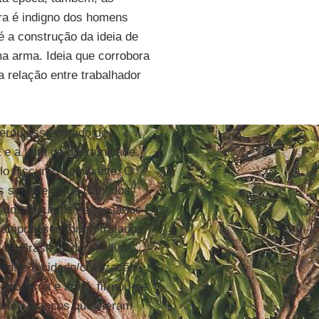
rra é indigno dos homens
 é a construção da ideia de
ma arma. Ideia que corrobora
 relação entre trabalhador
erou esse estado de
 e a falta de oportunidade
o discurso dominante. O
s sertanejos de Canudos,
 dos recursos necessários
 camponeses foram tratados
o Brasil moderno, livre,
entre a cidade/civilização
 moderna e atual, firmou-se
antes brancos que vieram