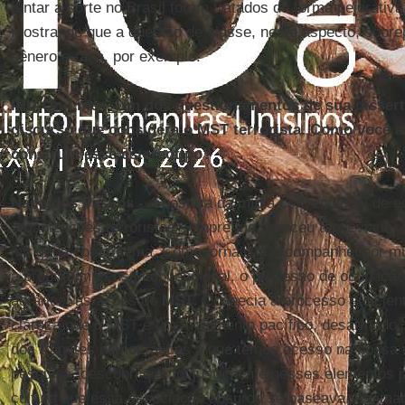
tentar a sorte no Brasil foram tratados de forma pejorativa
mostrando que a questão de classe, neste aspecto, sobr
gênero e raça, por exemplo.
IHU On-Line – Um dos questionamentos de sua dissert
discurso que considera o MST terrorista. Como você ac
construiu esse estereótipo?
Najla dos Passos -
A postura da mídia convencional de e
organizações terroristas sempre me pareceu tão leviana, 
intrigada com o tema. Como jornalista, acompanhei por mu
a própria imprensa convencional, o processo de ocupação d
agrários, as ações do
MST
. Conhecia a processo suficie
clareza que o MST é um movimento pacífico, desarmado, d
dos trâmites democráticos a que temos acesso na nossa
pesquisa, descobri que foi justamente nesses elementos j
cultura que essa associação absurda se baseava. As ima