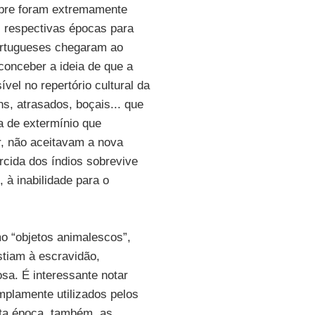
pre foram extremamente
as respectivas épocas para
ortugueses chegaram ao
conceber a ideia de que a
el no repertório cultural da
, atrasados, boçais... que
a de extermínio que
r, não aceitavam a nova
rcida dos índios sobrevive
 à inabilidade para o
o “objetos animalescos”,
stiam à escravidão,
sa. É interessante notar
mplamente utilizados pelos
sta época, também, as