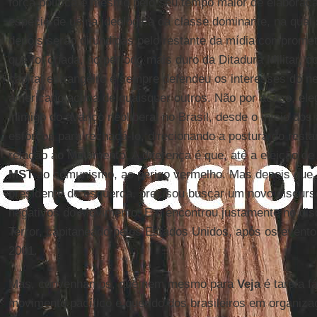
força política e mesmo pelo seu tempo maior de elabora
espécie de usina ideológica da classe dominante, na qual 
depois serão difundidas pelo restante da mídia compromet
que foi criada, no período mais duro da Ditadura Militar, 
capital estrangeiro e sempre defendeu os interesses do ne
americano acima de quaisquer outros. Não por acaso, ele
inimigo do avanço neoliberal no Brasil, desde o início do
esforços para rechaçá-lo, direcionando a postura do resta
relação ao Movimento. A diferença é que, até a eleição d
MST
ao comunismo, ao perigo vermelho. Mas depois que 
presidente de esquerda, precisou buscar um novo discurs
negativos do Movimento. E o encontrou justamente no dis
Terror, capitaneado pelos Estados Unidos, após os event
2001.
Mas, convenhamos, que nem mesmo para
Veja
é tarefa f
movimento pacífico e querido dos brasileiros em organizaçã