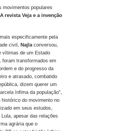
os movimentos populares
A revista Veja e a invenção
 mais especificamente pela
ade civil,
Najla
conversou,
 e vítimas de um Estado
s, foram transformados em
 ordem e do progresso da
eiro e atrasado, combatido
epública, dizem querer um
rcela ínfima da população”,
o histórico do movimento no
tilizado em seus estudos,
 Lula, apesar das relações
orma agrária que o