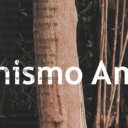
ção, funciona como uma
são testadas as ideias que
ida com o capital. Desde
contou com grande aporte de
oliberalismo norte-
geu o MST como o principal
s anos 1990, e não mediu
nte da mídia neoliberal em
e
Lula
, a
Veja
associava o
o Brasil elegeu um
o para reforçar os aspectos
curso da Guerra contra o
os de 11 de setembro de
ácil transformar um
o terrorista. A revista