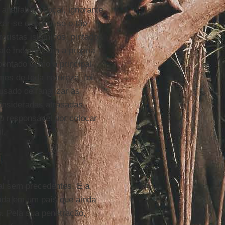
analfabeto boçal, ignorante
ar-se e tornar-se o tão
roristas islâmicos, pintados
 até mesmo com a própria
pontado como a principal
es de toda natureza, foi
sado de fanatizar as
consideradas atrasadas,
o responsável por colocar
l.
al sem precedentes. É a
tada em um país que ainda
s. Pela sua penetração,