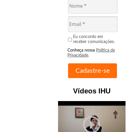
Eu concordo em
receber comunicações.
Conheça nossa
Política de
Privacidade
.
Vídeos IHU
play_circle_outline