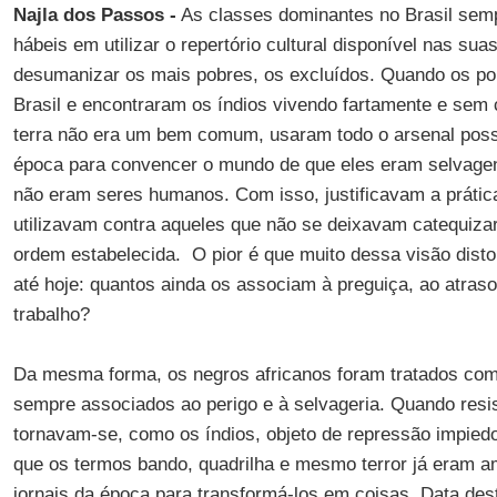
Najla dos Passos -
As classes dominantes no Brasil sem
hábeis em utilizar o repertório cultural disponível nas su
desumanizar os mais pobres, os excluídos. Quando os p
Brasil e encontraram os índios vivendo fartamente e sem 
terra não era um bem comum, usaram todo o arsenal possív
época para convencer o mundo de que eles eram selvagens
não eram seres humanos. Com isso, justificavam a prátic
utilizavam contra aqueles que não se deixavam catequiza
ordem estabelecida. O pior é que muito dessa visão disto
até hoje: quantos ainda os associam à preguiça, ao atraso,
trabalho?
Da mesma forma, os negros africanos foram tratados com
sempre associados ao perigo e à selvageria. Quando resi
tornavam-se, como os índios, objeto de repressão impiedo
que os termos bando, quadrilha e mesmo terror já eram a
jornais da época para transformá-los em coisas. Data de