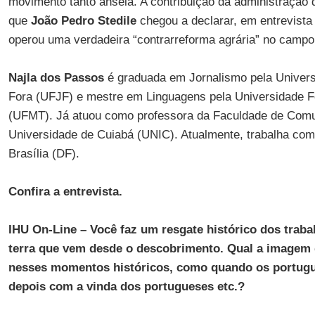
movimento tanto anseia. A contribuição da administração d
que
João Pedro Stedile
chegou a declarar, em entrevista
operou uma verdadeira “contrarreforma agrária” no campo b
Najla dos Passos
é graduada em Jornalismo pela Univers
Fora (UFJF) e mestre em Linguagens pela Universidade 
(UFMT). Já atuou como professora da Faculdade de Comu
Universidade de Cuiabá (UNIC). Atualmente, trabalha co
Brasília (DF).
Confira a entrevista.
IHU On-Line – Você faz um resgate histórico dos trab
terra que vem desde o descobrimento. Qual a imagem 
nesses momentos históricos, como quando os portugu
depois com a vinda dos portugueses etc.?