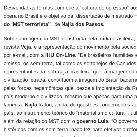
Desvendar as formas com que a “cultura de opressão” a
opera no Brasil é o objetivo da dissertação de mestrado
“
do ‘MST terrorista’
”, de
Najla dos Passos.
Sobre a imagem do MST construída pela mídia brasileira,
revista
Veja
, e a representação do movimento pela socied
por e-mail, com a
IHU On-Line
. “De brasileiros humildes
omisso, os sem-terra, tal como os sertanejos de Canudo
representantes da ’sub-raça brasileira’ que, à margem da
civilização letrada, constituem a imagem do Brasil badern
pelas forças hegemônicas que, desde a implantação da R
país moderno e civilizado, mesmo que apenas para uma pa
lamenta.
Najla
tratou, ainda, de questões concernentes a
país, ao instrumento teórico do “materialismo cultural”, u
além da relação do MST com o
governo Lula
. “O governo
históricas com os sem-terra, nada fez para efetivar a ref