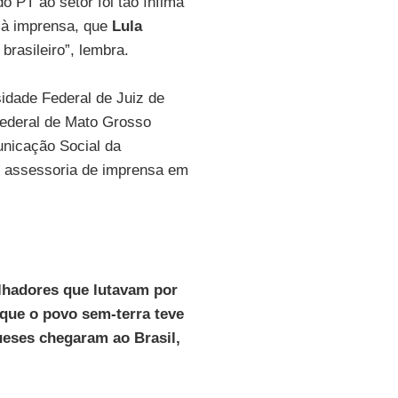
o PT ao setor foi tão ínfima
 à imprensa, que
Lula
rasileiro”, lembra.
idade Federal de Juiz de
Federal de Mato Grosso
nicação Social da
m assessoria de imprensa em
alhadores que lutavam por
que o povo sem-terra teve
eses chegaram ao Brasil,