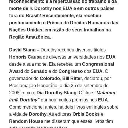
reconhecimento e a repercussão do trabalho e da
morte de Ir. Dorothy nos EUA e em outros países
fora do Brasil? Recentemente, ela recebeu
postumamente o Prêmio de Direitos Humanos das
Nações Unidas, em razão de seus trabalhos na
Região Amazônica.
David Stang –
Dorothy recebeu diversos títulos
Honoris Causa
de diversas universidades nos
EUA
desde a sua morte. Ela recebeu um
Congressional
Award
do
Senado
e do
Congresso
dos
EUA
. O
governador do
Colorado
,
Bill Ritter
, declarou, por
Proclamação Honorária, o dia 25 de setembro de
2008 como o
Dia
Dorothy Stang
. O filme
"Mataram
Irmã Dorothy"
ganhou muitos prêmios nos
EUA
.
Como mencionei antes, há dois livros em inglês sobre
a vida de
Dorothy
. As editoras
Orbis Books
e
Random House
me disseram que esses livros têm