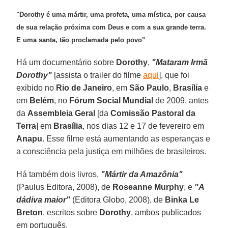
"Dorothy é uma mártir, uma profeta, uma mística, por causa
de sua relação próxima com Deus e com a sua grande terra.
E uma santa, tão proclamada pelo povo"
Há um documentário sobre
Dorothy
,
"Mataram Irmã
Dorothy"
[assista o trailer do filme
aqui
], que foi
exibido no
Rio de Janeiro
, em
São Paulo
,
Brasília
e
em
Belém
, no
Fórum Social Mundial
de 2009, antes
da
Assemble
ia Geral
[da
Comissão Pastoral da
Terra
] em
Brasília
, nos dias 12 e 17 de fevereiro em
Anapu
. Esse filme está aumentando as esperanças e
a consciência pela justiça em milhões de brasileiros.
Há também dois livros,
"Mártir da Amazônia"
(Paulus Editora, 2008), de
Roseanne Murphy
, e
"A
dádiva maior"
(Editora Globo, 2008), de
Binka Le
Breton
, escritos sobre
Dorothy
, ambos publicados
em português.