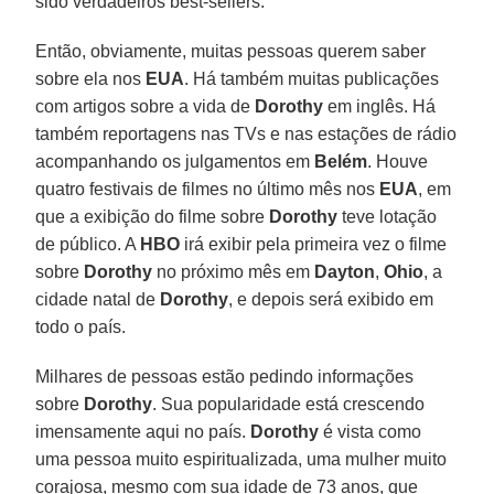
sido verdadeiros best-sellers.
Então, obviamente, muitas pessoas querem saber
sobre ela nos
EUA
. Há também muitas publicações
com artigos sobre a vida de
Dorothy
em inglês. Há
também reportagens nas TVs e nas estações de rádio
acompanhando os julgamentos em
Belém
. Houve
quatro festivais de filmes no último mês nos
EUA
, em
que a exibição do filme sobre
Dorothy
teve lotação
de público. A
HBO
irá exibir pela primeira vez o filme
sobre
Dorothy
no próximo mês em
Dayton
,
Ohio
, a
cidade natal de
Dorothy
, e depois será exibido em
todo o país.
Milhares de pessoas estão pedindo informações
sobre
Dorothy
. Sua popularidade está crescendo
imensamente aqui no país.
Dorothy
é vista como
uma pessoa muito espiritualizada, uma mulher muito
corajosa, mesmo com sua idade de 73 anos, que