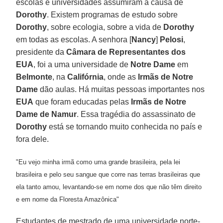
escolas e universidades assumiram a causa de
Dorothy
. Existem programas de estudo sobre
Dorothy
, sobre ecologia, sobre a vida de
Dorothy
em todas as escolas. A senhora [
Nancy
]
Pelosi
,
presidente da
Câmara de Representantes
dos
EUA
, foi a uma universidade de
Notre Dame
em
Belmonte
, na
Califórnia
, onde as
Irmãs de
Notre
Dame
dão aulas. Há muitas pessoas importantes nos
EUA
que foram educadas pelas
Irmãs de Notre
Dame de Namur
. Essa tragédia do assassinato de
Dorothy
está se tornando muito conhecida no país e
fora dele.
"Eu vejo minha irmã como uma grande brasileira, pela lei
brasileira e pelo seu sangue que corre nas terras brasileiras que
ela tanto amou, levantando-se em nome dos que não têm direito
e em nome da Floresta Amazônica"
Estudantes de mestrado de uma universidade norte-