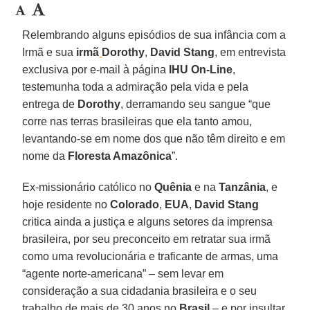
Relembrando alguns episódios de sua infância com a
Irmã e sua
irmã
Dorothy
,
David Stang
, em entrevista
exclusiva por e-mail à página
IHU On-Line
,
testemunha toda a admiração pela vida e pela
entrega de
Dorothy
, derramando seu sangue “que
corre nas terras brasileiras que ela tanto amou,
levantando-se em nome dos que não têm direito e em
nome da
Floresta Amazônica
”.
Ex-missionário católico no
Quênia
e na
Tanzânia
, e
hoje residente no
Colorado
,
EUA
,
David Stang
critica ainda a justiça e alguns setores da imprensa
brasileira, por seu preconceito em retratar sua irmã
como uma revolucionária e traficante de armas, uma
“agente norte-americana” – sem levar em
consideração a sua cidadania brasileira e o seu
trabalho de mais de 30 anos no
Brasil
– e por insultar