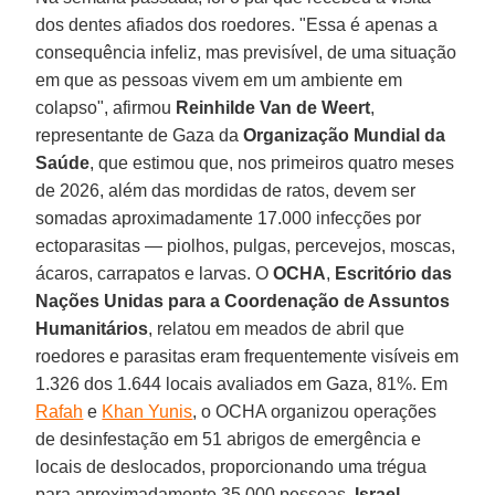
dos dentes afiados dos roedores. "Essa é apenas a
consequência infeliz, mas previsível, de uma situação
em que as pessoas vivem em um ambiente em
colapso", afirmou
Reinhilde Van de Weert
,
representante de Gaza da
Organização Mundial da
Saúde
, que estimou que, nos primeiros quatro meses
de 2026, além das mordidas de ratos, devem ser
somadas aproximadamente 17.000 infecções por
ectoparasitas — piolhos, pulgas, percevejos, moscas,
ácaros, carrapatos e larvas. O
OCHA
,
Escritório das
Nações Unidas para a Coordenação de Assuntos
Humanitários
, relatou em meados de abril que
roedores e parasitas eram frequentemente visíveis em
1.326 dos 1.644 locais avaliados em Gaza, 81%. Em
Rafah
e
Khan Yunis
, o OCHA organizou operações
de desinfestação em 51 abrigos de emergência e
locais de deslocados, proporcionando uma trégua
para aproximadamente 35.000 pessoas.
Israel