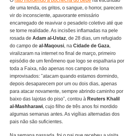
O
rato mordendo a bochecha do bebê
na escuridão
de uma tenda, os gritos, o sangue, o horror, parecem
vir do inconsciente, apavorante emissário
encarregado de reavivar o pesadelo coletivo até que
se torne realidade. As incisões inflamadas na pele
rosada de
Adam al-Ustaz
, de 28 dias, um refugiado
do campo de
al-Maqousi
, na
Cidade de Gaza
,
viralizaram na internet no final de março, primeiro
episódio de um fenômeno que logo se espalharia por
toda a Faixa, não apenas nos campos de lona
improvisados: "atacam quando estamos dormindo,
depois desaparecem por um ou dois dias, apenas
para atacar novamente, sempre abrindo caminho por
baixo das lajotas do piso", contou à
Reuters
Khalil
al-Mashharawi
, cujo filho de três anos foi mordido
algumas semanas antes. As vigílias alternadas dos
pais não são suficientes.
Na semana passada, foi o pai que recebeu a visita