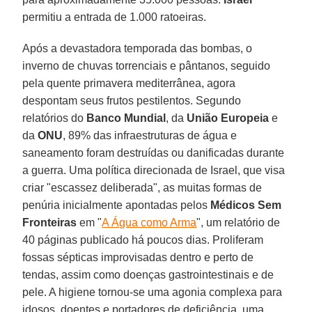
permitiu a entrada de 1.000 ratoeiras.
Após a devastadora temporada das bombas, o
inverno de chuvas torrenciais e pântanos, seguido
pela quente primavera mediterrânea, agora
despontam seus frutos pestilentos. Segundo
relatórios do
Banco Mundial
, da
União Europeia
e
da
ONU
, 89% das infraestruturas de água e
saneamento foram destruídas ou danificadas durante
a guerra. Uma política direcionada de Israel, que visa
criar "escassez deliberada", as muitas formas de
penúria inicialmente apontadas pelos
Médicos Sem
Fronteiras
em "
A Água como Arma
", um relatório de
40 páginas publicado há poucos dias. Proliferam
fossas sépticas improvisadas dentro e perto de
tendas, assim como doenças gastrointestinais e de
pele. A higiene tornou-se uma agonia complexa para
idosos, doentes e portadores de deficiência, uma