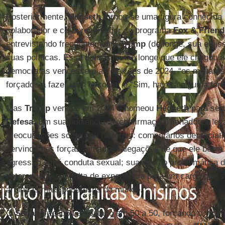
Posteriormente,
Hegseth
tornou-se uma figura conhecida 
colaborador e co-apresentador do programa
Fox & Friend
entrevistando frequentemente
Trump
(de longe, sua emiss
suas políticas. Essa defesa foi tão longe que ele chegou 
democratas vencessem as eleições de 2024, “os militares e
forçados a fazer uma escolha” e “Sim, haverá alguma forma
Mas
Trump
venceu em 2024 e nomeou
Hegseth
para ser
Defesa
. Em sua audiência de confirmação, senadores lev
preocupações sobre seu histórico: comentários depreciat
servindo nas forças armadas; alegações de que ele bebia
agressão e má conduta sexual; sua gestão problemática 
veteranos; e sua falta de experiência para um cargo que s
armadas mais poderosas do mundo.
O
Senado
acabou empatado em 50 a 50, forçando o vice-