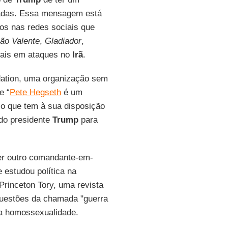
madas. Essa mensagem está
os nas redes sociais que
ão Valente
,
Gladiador
,
rtais em ataques no
Irã
.
ndation, uma organização sem
e “
Pete Hegseth
é um
nco que tem à sua disposição
do presidente
Trump
para
er outro comandante-em-
le estudou política na
Princeton Tory, uma revista
questões da chamada "guerra
 a homossexualidade.