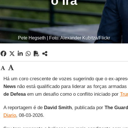
o Irã
Pete Hegseth | Foto: Alexander Kubitza/Flickr
Há um coro crescente de vozes sugerindo que o ex-apre
News
não está qualificado para liderar as forças armad
de Defesa
em um desafio como o conflito iniciado por
Tru
A reportagem é de
David
Smith
, publicada por
The
Guar
Diario
, 08-03-2026.