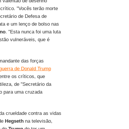
m valentão de desenho
rítico. "Vocês terão morte
ecretário de Defesa de
ta e um lenço de bolso nas
ono
. "Esta nunca foi uma luta
stão vulneráveis, que é
mandante das forças
guerra de Donald Trump
tre os críticos, que
leza, de "Secretário da
o para uma cruzada
da crueldade contra as vidas
 de
Hegseth
na televisão,
o de
Trump
de ter um