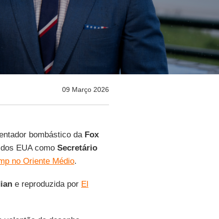
09 Março 2026
sentador bombástico da
Fox
as dos EUA como
Secretário
mp no Oriente Médio
.
dian
e reproduzida por
El