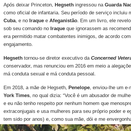
Após deixar Princeton,
Hegseth
ingressou na
Guarda Nac
como oficial de infantaria. Seu período de serviço inclui
Cuba
, e no
Iraque
e
Afeganistão
. Em um livro, ele reve
sob seu comando no
Iraque
que ignorassem as recomenda
era permitido matar combatentes inimigos, de acordo com 
engajamento.
Hegseth
tornou-se diretor executivo da
Concerned Vetera
conservador, mas renunciou em 2016 em meio a alegações
má conduta sexual e má conduta pessoal.
Em 2018, a mãe de Hegseth,
Penelope
, enviou-lhe um e-
York Times
, no qual dizia: “Você é um abusador de mulhe
e eu não tenho respeito por nenhum homem que menosprez
extraconjugais e usa mulheres para seu próprio poder e 
tem sido por anos) e, como sua mãe, dói e me envergonha 
triste verdade.”