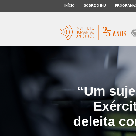
INÍCIO
SOBRE O IHU
PROGRAMA
“Um suje
Exérci
deleita co