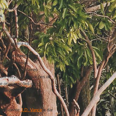
na televisão como
s
, da
Fox
News
,
ora favorita) e defendendo
a escrever que, caso os
 a polícia... seriam
 de guerra civil”.
vir como
Secretário de
antaram sérias
ivos sobre mulheres
 em serviço; acusações de
de organizações de
upervisiona as forças
presidente
J.D. Vance
a dar