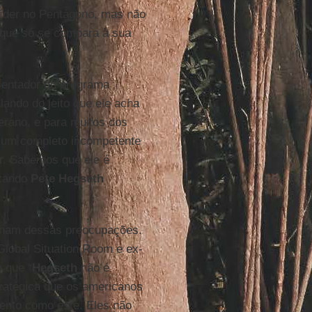
íder no Pentágono, mas não
 que só se compara à sua
entador do programa
ando do jeito que ele acha
erano, e para muitos dos
 um completo incompetente
r. Sabemos que ele é
ixando
Pete Hegseth
ilham dessas preocupações.
Global Situation Room e ex-
a que “
Hegseth
não é
ratégica que os americanos
to como este. Eles não