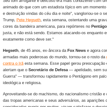
Seu tom arrogante e belicoso era mais condizente com u
animado do que com um estadista típico em um momento c
e destruição vindas do céu dia e noite", vangloriou-se o s
Trump,
Pete Hegseth
, esta semana, ostentando uma grava
cores da bandeira americana, para repórteres no
Pentág
justa, e não está sendo. Estamos atacando-os enquanto e
exatamente como deve ser."
Hegseth
, de 45 anos, ex-âncora da
Fox News
e agora co
armadas mais poderosas do mundo, tornou-se o rosto da
contra o Irã
esta semana. Esse papel gerou preocupação en
alertam que o
Secretário de Defesa
— apelidado, sem suti
Guerra" — transformou rapidamente o Pentágono em palc
ideológica e religiosa.
Aproveitando-se do machismo, do nacionalismo cristão e 
das tropas americanas e seus adversários, as aparições
consideradas pueris por muitos, visam satisfazer o desej