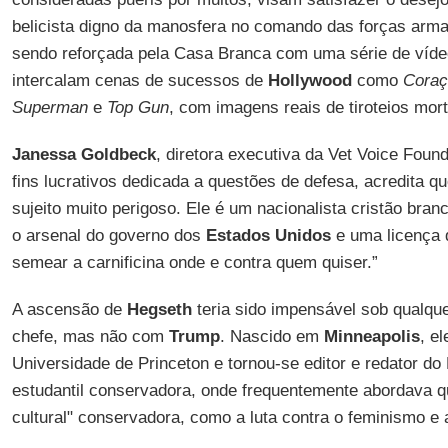
belicista digno da manosfera no comando das forças ar
sendo reforçada pela Casa Branca com uma série de víde
intercalam cenas de sucessos de
Hollywood
como
Coraç
Superman
e
Top Gun
, com imagens reais de tiroteios mo
Janessa Goldbeck
, diretora executiva da Vet Voice Fou
fins lucrativos dedicada a questões de defesa, acredita qu
sujeito muito perigoso. Ele é um nacionalista cristão bra
o arsenal do governo dos
Estados Unidos
e uma licença 
semear a carnificina onde e contra quem quiser.”
A ascensão de
Hegseth
teria sido impensável sob qualqu
chefe, mas não com
Trump
. Nascido em
Minneapolis
, e
Universidade de Princeton e tornou-se editor e redator do 
estudantil conservadora, onde frequentemente abordava 
cultural" conservadora, como a luta contra o feminismo e