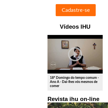
Vídeos IHU
play_circle_outline
18º Domingo do tempo comum -
Ano A - Dai-lhes vós mesmos de
comer
Revista ihu on-line