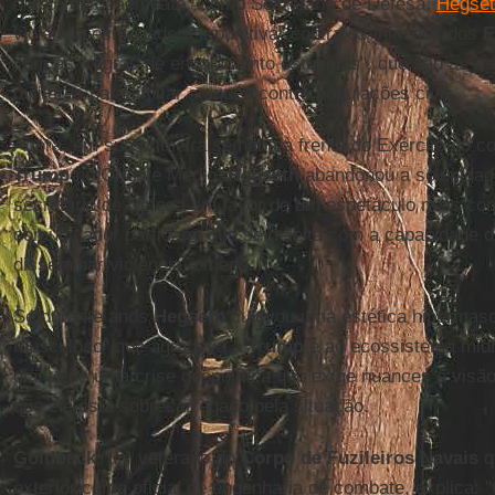
o voto de desempate. Como Secretário de Defesa,
Hegse
violência esmagadora e punitiva" contra os inimigos dos
E
com as "regras de engajamento estúpidas", que são as reg
militares para limitar ataques contra populações civis.
Agora, em sua primeira semana à frente do Exército no co
Trump
no Oriente Médio,
Hegseth
abandonou a solenidade
secretário de Defesa em favor de um espetáculo mais co
comunicador partidário que se deleita com a capacidade 
disseminar violência e medo.
Se durante anos
Hegseth
cultivou uma estética hiperma
musculoso" que agradava a
Trump
e ao ecossistema midiá
diante de uma crise geopolítica que exige nuances e visã
que ele está sobrecarregado pela situação.
Goldbeck
, um veterano do
Corpo de Fuzileiros Navais
q
exterior como oficial de engenharia de combate, explica: "