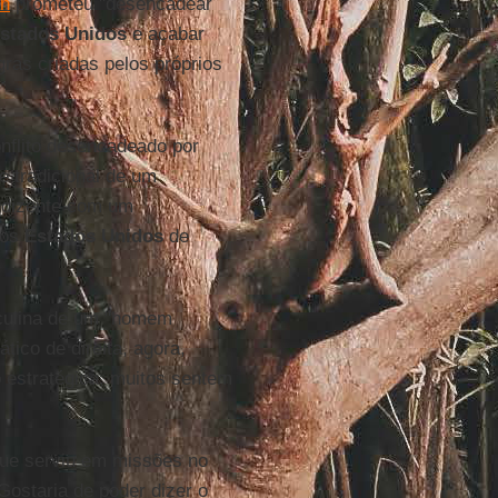
th
prometeu "desencadear
stados Unidos
e acabar
ras criadas pelos próprios
nflito desencadeado por
 tradicional de um
ndizente com um
dos
Estados Unidos
de
sculina de um "homem
tico de direita, agora,
o estratégica, muitos sentem
ue serviu em missões no
Gostaria de poder dizer o