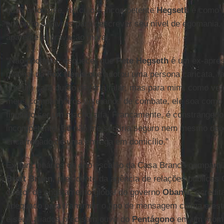
quão arrogante, ridículo e incompetente
Hegseth
é como l
encontro palavras para descrever seu nível de egomania,
aparente depravação moral."
“Não podemos esquecer que
Pete Hegseth
é um ex-apres
matinal da
Fox News
que adotou uma persona caricata, fal
que um cara durão deveria falar, mas para mim, como vet
meus companheiros veteranos de combate, ele soa como
fingindo ser um macho alfa. Francamente, é constrangedo
incompetente. Eu não me sentiria seguro nem mesmo de
encarregado de uma entrega em domicílio.”
Ex-funcionários de alto escalão da Casa Branca compart
Brett Bruen
, presidente da agência de relações públicas 
diretor de engajamento global do governo
Obama
, acredit
adequado para transmitir o tipo de mensagem calma e est
e seus aliados precisam ouvir do
Pentágono
em um momen