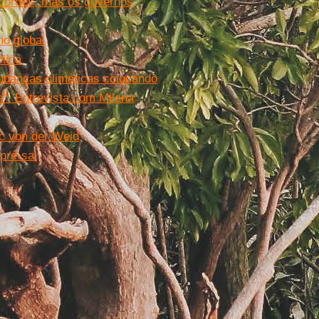
ecordes, mas os governos
ho global
lica
udanças climáticas colocando
s”. Entrevista com Milena
rc von der Weid
pré-sal