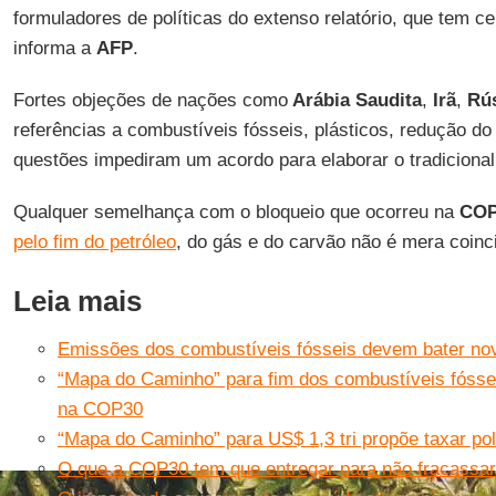
formuladores de políticas do extenso relatório, que tem c
informa a
AFP
.
Fortes objeções de nações como
Arábia Saudita
,
Irã
,
Rú
referências a combustíveis fósseis, plásticos, redução d
questões impediram um acordo para elaborar o tradiciona
Qualquer semelhança com o bloqueio que ocorreu na
COP
pelo fim do petróleo
, do gás e do carvão não é mera coinc
Leia mais
Emissões dos combustíveis fósseis devem bater no
“Mapa do Caminho” para fim dos combustíveis fósseis
na COP30
“Mapa do Caminho” para US$ 1,3 tri propõe taxar pol
O que a COP30 tem que entregar para não fracassar