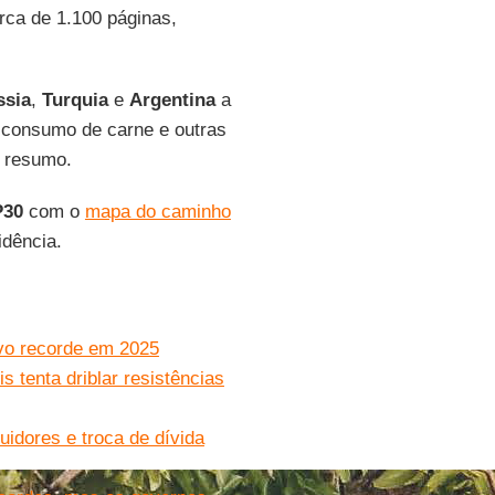
erca de 1.100 páginas,
ssia
,
Turquia
e
Argentina
a
o consumo de carne e outras
l resumo.
30
com o
mapa do caminho
idência.
vo recorde em 2025
 tenta driblar resistências
uidores e troca de dívida