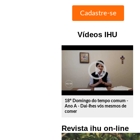
Vídeos IHU
play_circle_outline
18º Domingo do tempo comum -
Ano A - Dai-lhes vós mesmos de
comer
Revista ihu on-line