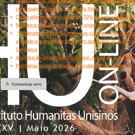
O impacto do aquecimento na saúde atinge níveis r
continuam a financiar a energia fóssil
Clima põe em risco saúde de 70% da força de trabal
Mudança climática desafia os sistemas de saúde púb
“Poderemos evitar os impactos catastróficos das m
a saúde e a equidade no centro das políticas pública
Sergeeva
A produção de petróleo no Brasil. Artigo de Jean Ma
Petrobras anuncia grande descoberta de petróleo no 
⚠️
Comunicar erro