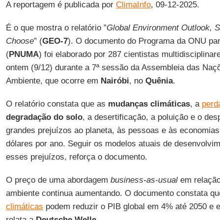
A reportagem é publicada por
ClimaInfo
, 09-12-2025.
É o que mostra o relatório ”
Global Environment Outlook, S
Choose
” (
GEO-7
). O documento do Programa da ONU par
(
PNUMA
) foi elaborado por 287 cientistas multidisciplina
ontem (9/12) durante a 7ª sessão da Assembleia das Naç
Ambiente, que ocorre em
Nairóbi
, no
Quênia
.
O relatório constata que as
mudanças climáticas
, a
perd
degradação do solo
, a desertificação, a poluição e o de
grandes prejuízos ao planeta, às pessoas e às economias,
dólares por ano. Seguir os modelos atuais de desenvolvime
esses prejuízos, reforça o documento.
O preço de uma abordagem
business-as-usual
em relação
ambiente continua aumentando. O documento constata q
climáticas
podem reduzir o PIB global em 4% até 2050 e e
relata a
Deutsche Welle
.