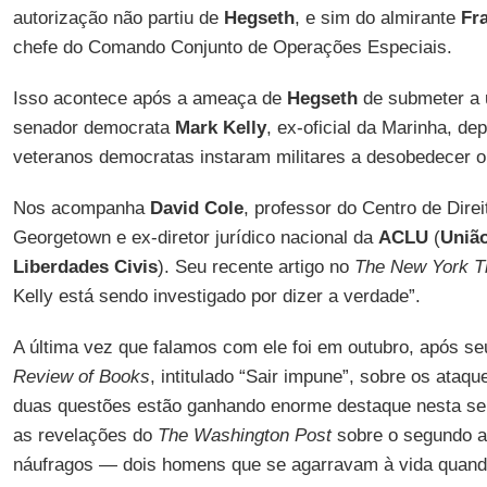
autorização não partiu de
Hegseth
, e sim do almirante
Fr
chefe do Comando Conjunto de Operações Especiais.
Isso acontece após a ameaça de
Hegseth
de submeter a 
senador democrata
Mark Kelly
, ex-oficial da Marinha, de
veteranos democratas instaram militares a desobedecer or
Nos acompanha
David Cole
, professor do Centro de Dire
Georgetown e ex-diretor jurídico nacional da
ACLU
(
Uniã
Liberdades Civis
). Seu recente artigo no
The New York T
Kelly está sendo investigado por dizer a verdade”.
A última vez que falamos com ele foi em outubro, após se
Review of Books
, intitulado “Sair impune”, sobre os ataq
duas questões estão ganhando enorme destaque nesta s
as revelações do
The Washington Post
sobre o segundo a
náufragos — dois homens que se agarravam à vida quando 