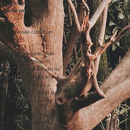
s extrajudiciais no
 usarão para atacar
o de agressão contra um
ma guerra em curso. Não
r contra um inimigo. O
disse: “Vou usar o Exército
o pessoas a sangue-frio”. E
odo mundo”. E, então, o
mesmo os sobreviventes que
 justificar como atos de
erá um
crime de guerra
.
ou. O fato de que haja