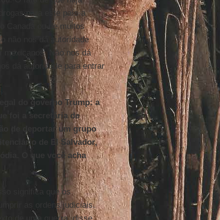
rogas para este país a
do Canadá ou de muitos
so não nos dá autoridade
r mexicanos. Não nos dá
os dá autoridade para entrar
egal do governo Trump: a
e foi a secretária de
ão de deportar um grupo
enciário de El Salvador,
ódia. O que você acha
sso significa que os
prir as ordens judiciais.
xto de uma guerra, disse