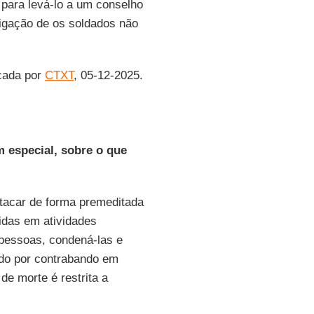
 para levá-lo a um conselho
rigação de os soldados não
icada por
CTXT
, 05-12-2025.
 especial, sobre o que
 atacar de forma premeditada
idas em atividades
 pessoas, condená-las e
do por contrabando em
de morte é restrita a