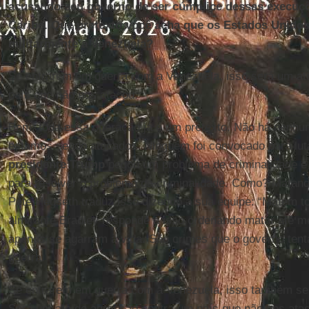
acusando seu governo de ser cúmplice dessas execuçõe
Caribe. Que pretexto você acha que os Estados Unidos
militarmente a Venezuela?
Se entrarem em guerra com a Venezuela, isso será um at
país que não nos atacou.
Bem, toda essa operação já é um pretexto. Não há nenhu
estamos sendo atacados. Ninguém foi convocado para luta
presidente Trump
pegou um problema de criminalidade e 
para resolver o problema da criminalidade. Como? Matand
Pete Hegseth traduz isso dizendo à sua equipe: “Matem t
almirante Bradley responde a isso ordenando matar até 
apenas se agarram à vida. São crimes que o governo tenta
guerra.
Se entrarem em guerra com a Venezuela, isso também s
Será um ato de agressão contra um país que não nos atac