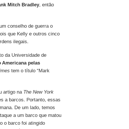
ank Mitch Bradley
, então
um conselho de guerra o
pois que Kelly e outros cinco
dens ilegais.
ito da Universidade de
o Americana pelas
imes
tem o título “Mark
u artigo na
The New York
ues a barcos. Portanto, essas
emana. De um lado, temos
taque a um barco que matou
o barco foi atingido