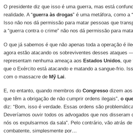
O presidente diz que isso é uma guerra, mas está confun
realidade. A “
guerra às drogas
” é uma metáfora, como a “
Isso não nos dá permissão para matar pessoas que tran
a “guerra contra o crime” não nos dá permissão para mata
O que já sabemos é que não apenas toda a operação é ile
agora estão atacando os sobreviventes desses ataques 
representam nenhuma ameaça aos
Estados Unidos
, que
que o Exército está atacando e matando a sangue-frio. I
com o massacre de
Mỹ Lai
.
E, no entanto, quando membros do
Congresso
dizem aos 
que têm a obrigação de não cumprir ordens ilegais”,
o que
diz: “Bom, isso é verdade. Essas ordens são problemátic
Deveríamos ouvir todos os advogados que nos disseram q
nós os expulsarmos da sala”. Pelo contrário, vão atrás de
combatente, simplesmente por…