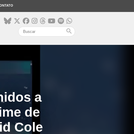
ONTATO
search
nidos a
ime de
id Cole