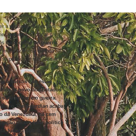
er a verdade. “Eu estava
e de guerra. E matar civis
nós é um
crime de guerra
.
amente criminosa quando se
sa política, e não afirmar
es a barcos não estão
nidos, o povo dos Estados
s vai entrar em guerra.
mplo, o
The Guardian
acaba
do da Venezuela, há cem
itação de um líder político
a Justiça Social,