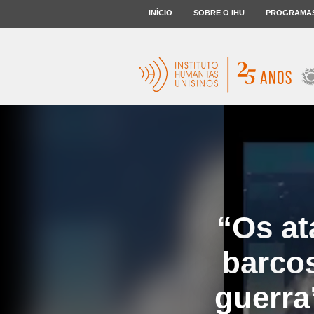
INÍCIO
SOBRE O IHU
PROGRAMA
“Os at
barco
guerra