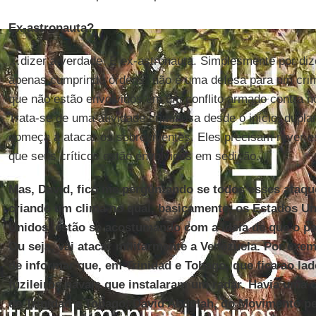
Ex-astronauta?
…dizer a verdade. E ex-astronauta. Simplesmente por diz
apenas cumprindo ordens” não é uma defesa para um crim
que não estão envolvidos em um conflito armado contra 
Trata-se de uma atividade criminosa desde o início, dupl
começa a atacar os sobreviventes. Eles precisam rever es
que seus críticos estão envolvidos em sedição.
Mas, David, fico me perguntando se todos esses ataqu
criando um clima no qual, basicamente, os Estados U
Unidos, estão se acostumando com a ideia de que o paí
Ou seja, vai atacar militarmente a Venezuela. Por exe
de informar que, em Trinidad e Tobago, que fica ao la
fuzileiros navais que instalaram um radar. Havia uma c
de Trinidad e Tobago, David Abdulah, do Movimento pel