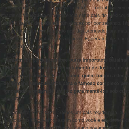
pessoas que talvez — provavelmente — contrabandeiem d
partir da
Venezuela
não diferencia esse país do México, 
outros países de onde entram drogas por contrabando. Is
para matar canadenses. Não nos dá autoridade para mata
autoridade para matar venezuelanos. E, certamente, não n
em guerra com um país.
Também me pergunto sobre outra importante batalha l
admissão, por parte do Departamento de Justiça, de qu
Segurança Nacional, Kristi Noem, quem tomou a decis
de homens venezuelanos para o famoso complexo penit
ignorando a ordem de um juiz para mantê-los sob cust
disso?
É revoltante. Revoltante. Somos um país regido pela lei. I
funcionários do governo, assim como você e eu, devem cum
Neste caso, o
governo Trump
, usando novamente o prete