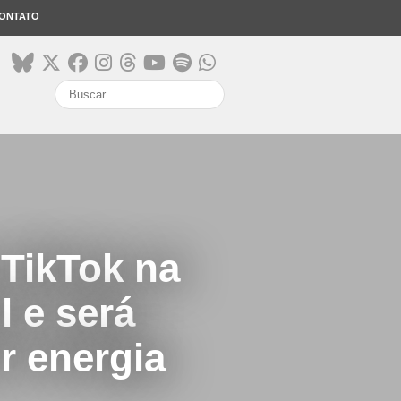
ONTATO
search
 TikTok na
l e será
r energia