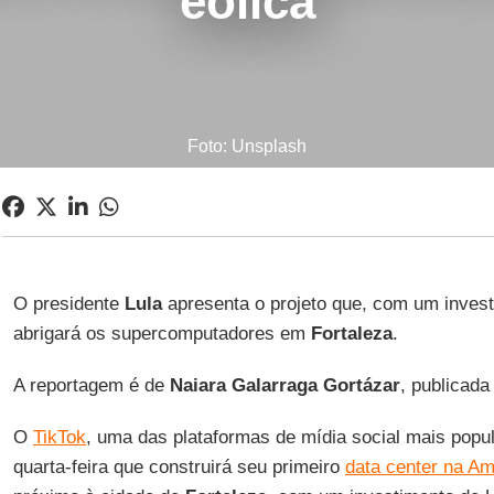
eólica
Foto: Unsplash
O presidente
Lula
apresenta o projeto que, com um invest
abrigará os supercomputadores em
Fortaleza
.
A reportagem é de
Naiara Galarraga Gortázar
, publicada
O
TikTok
, uma das plataformas de mídia social mais popu
quarta-feira que construirá seu primeiro
data center na Am