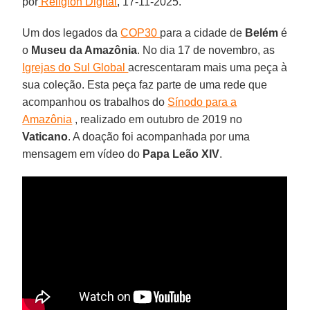
por
Religión Digital
, 17-11-2025.
Um dos legados da
COP30
para a cidade de
Belém
é
o
Museu da Amazônia
. No dia 17 de novembro, as
Igrejas do Sul Global
acrescentaram mais uma peça à
sua coleção. Esta peça faz parte de uma rede que
acompanhou os trabalhos do
Sínodo para a
Amazônia
, realizado em outubro de 2019 no
Vaticano
. A doação foi acompanhada por uma
mensagem em vídeo do
Papa Leão XIV
.