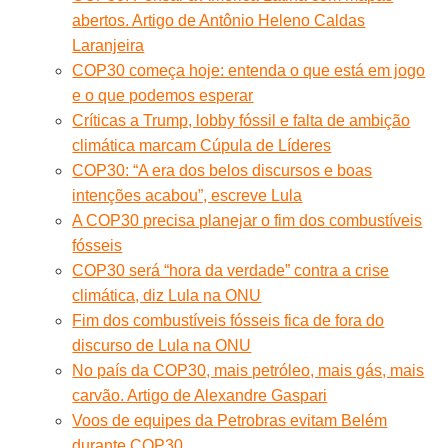
abertos. Artigo de Antônio Heleno Caldas
Laranjeira
COP30 começa hoje: entenda o que está em jogo
e o que podemos esperar
Críticas a Trump, lobby fóssil e falta de ambição
climática marcam Cúpula de Líderes
COP30: “A era dos belos discursos e boas
intenções acabou”, escreve Lula
A COP30 precisa planejar o fim dos combustíveis
fósseis
COP30 será “hora da verdade” contra a crise
climática, diz Lula na ONU
Fim dos combustíveis fósseis fica de fora do
discurso de Lula na ONU
No país da COP30, mais petróleo, mais gás, mais
carvão. Artigo de Alexandre Gaspari
Voos de equipes da Petrobras evitam Belém
durante COP30