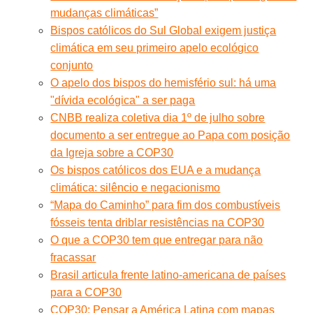
mudanças climáticas”
Bispos católicos do Sul Global exigem justiça
climática em seu primeiro apelo ecológico
conjunto
O apelo dos bispos do hemisfério sul: há uma
"dívida ecológica" a ser paga
CNBB realiza coletiva dia 1º de julho sobre
documento a ser entregue ao Papa com posição
da Igreja sobre a COP30
Os bispos católicos dos EUA e a mudança
climática: silêncio e negacionismo
“Mapa do Caminho” para fim dos combustíveis
fósseis tenta driblar resistências na COP30
O que a COP30 tem que entregar para não
fracassar
Brasil articula frente latino-americana de países
para a COP30
COP30: Pensar a América Latina com mapas