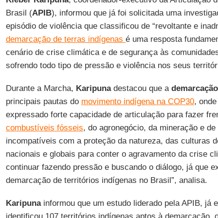
Brasil (
APIB
), informou que já foi solicitada uma investig
episódio de violência que classificou de “revoltante e ina
demarcação de terras indígenas
é uma resposta fundamen
cenário de crise climática e de segurança às comunidade
sofrendo todo tipo de pressão e violência nos seus territór
Durante a Marcha,
Karipuna
destacou que a
demarcação
principais pautas do
movimento indígena na COP30
, onde
expressado forte capacidade de articulação para fazer fre
combustíveis fósseis
, do agronegócio, da mineração e de 
incompatíveis com a proteção da natureza, das culturas 
nacionais e globais para conter o agravamento da crise cl
continuar fazendo pressão e buscando o diálogo, já que e
demarcação de territórios indígenas no Brasil”, analisa.
Karipuna
informou que um estudo liderado pela APIB, já 
identificou 107 territórios indígenas aptos à demarcação, 