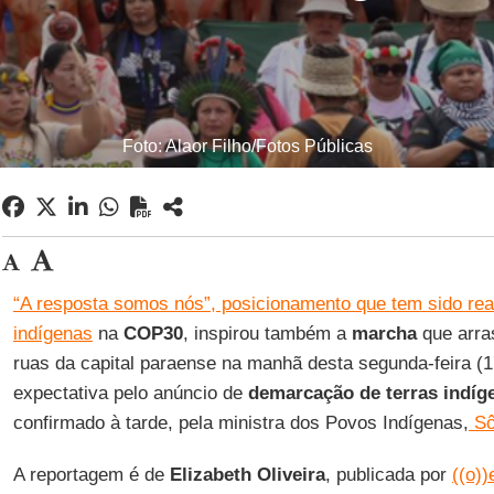
Foto: Alaor Filho/Fotos Públicas
“A resposta somos nós”, posicionamento que tem sido re
indígenas
na
COP30
, inspirou também a
marcha
que arra
ruas da capital paraense na manhã desta segunda-feira (17
expectativa pelo anúncio de
demarcação de terras indíg
confirmado à tarde, pela ministra dos Povos Indígenas,
Sô
A reportagem é de
Elizabeth Oliveira
, publicada por
((o))