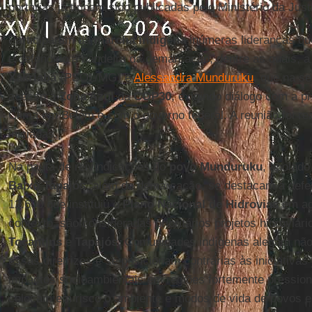
portarias já tinham sido publicadas pelo Ministério da Just
Participaram da
marcha indígena
inúmeras lideranças qu
e defendido a bandeira da demarcação, dentre as quais, a
Xakriabá
(PSOL/MG) e
Alessandra Munduruku
, que na s
acesso à
Zona Azul
da
COP30
, exigindo diálogo com a p
Clima em Belém e com o governo federal. A reunião foi re
iniciadas.
Na pauta de reivindicações do
povo Munduruku
, apoiado
Baixo Tapajós
, além da demarcação, se destacam a defe
12.600 que instituiu o
Plano Nacional de Hidrovias
em ag
contexto, são consideradas prioritários projetos hidroviár
Tocantins
e
Tapajós
. Comunidades indígenas alegam não
essas diretrizes e se posicionam contrárias às iniciativa
impactos socioambientais em regiões fortemente pression
colocam em risco o ambiente e modos de vida de povos e te