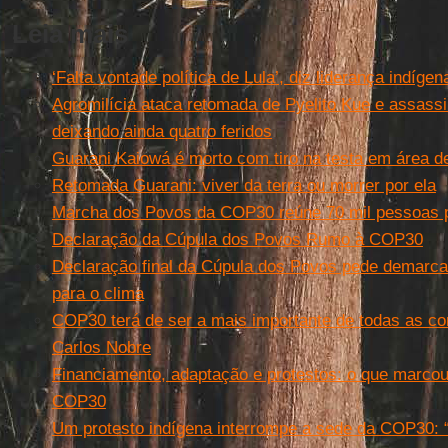
Leia mais
‘Falta vontade política de Lula’, diz liderança indíg
Agromilícia ataca retomada de Pyelito Kue e assass
deixando ainda quatro feridos
Guarani Kaiowá é morto com tiro na testa em área de
Retomada Guarani: viver da terra ou morrer por ela
Marcha dos Povos da COP30 reúne 70 mil pessoas p
Declaração da Cúpula dos Povos Rumo à COP30
Declaração final da Cúpula dos Povos pede demarca
para o clima
COP30 terá de ser a mais importante de todas as con
Carlos Nobre
Financiamento, adaptação e protestos: o que marco
COP30
Um protesto indígena interrompe a sede da COP30: “