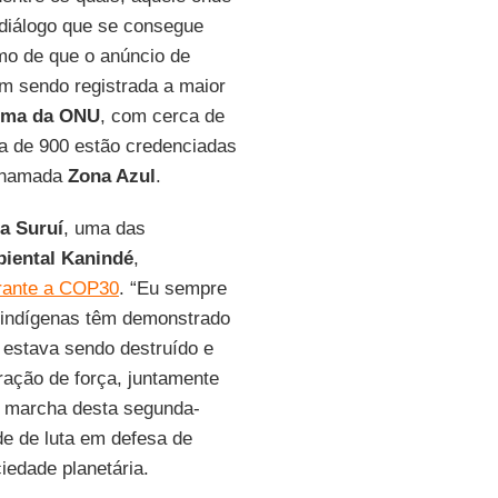
 diálogo que se consegue
mo de que o anúncio de
m sendo registrada a maior
lima da ONU
, com cerca de
ca de 900 estão credenciadas
a chamada
Zona Azul
.
a Suruí
, uma das
iental
Kanindé
,
urante a COP30
. “Eu sempre
s indígenas têm demonstrado
e estava sendo destruído e
ração de força, juntamente
a marcha desta segunda-
de de luta em defesa de
iedade planetária.