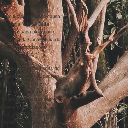
iça.
e têm lutado por essa causa
 deputada federal
Célia
emana passada bloqueou o
residência da Conferência do
alizada e negociações
 por lideranças indígenas do
sa da revogação do decreto
osto deste ano. Nesse
ios nos rios
Madeira
,
 terem sido ouvidas sobre
s já temendo pelos seus
adas por atividades que
rritórios tradicionais.