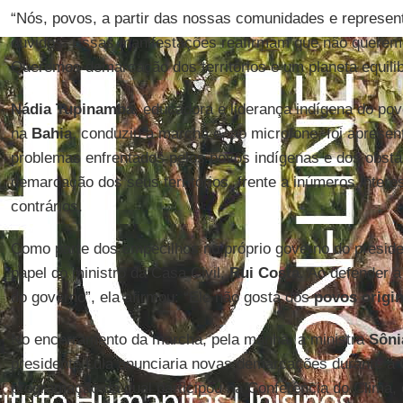
“Nós, povos, a partir das nossas comunidades e represe
ouvidos. Essas manifestações reafirmam que não quere
Queremos demarcação dos territórios e um planeta equilib
Nádia Tupinambá
, educadora e liderança indígena do po
na
Bahia
, conduziu a marcha e, ao microfone, foi aprese
problemas enfrentados pelos povos indígenas e dos obstác
demarcação dos seus territórios, frente a inúmeros inter
contrários.
Como parte dos empecilhos no próprio governo do presid
papel do ministro da Casa Civil,
Rui Costa
. Ao defender a
do governo”, ela afirmou: “Ele não gosta dos
povos origin
No encerramento da marcha, pela manhã, a ministra
Sôni
presidente Lula anunciaria novas demarcações durante a
programação da qual participou na Conferência do Clima, 