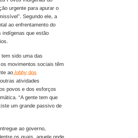
ação urgente para apurar o
dmissível”. Segundo ele, a
tal ao enfrentamento do
s indígenas que estão
ios.
tem sido uma das
 os movimentos sociais têm
nte ao
lobby
dos
outras atividades
dos povos e dos esforços
imática. “A gente tem que
xiste um grande passivo de
entregue ao governo,
dentre os quais, aquele onde