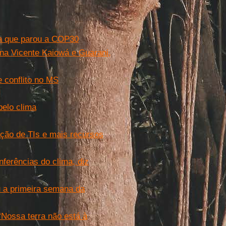
ena que parou a COP30
ina Vicente Kaiowá e Guarani,
 conflito no MS
elo clima
ção de TIs e mais recursos
ferências do clima, diz
u a primeira semana da
Nossa terra não está à