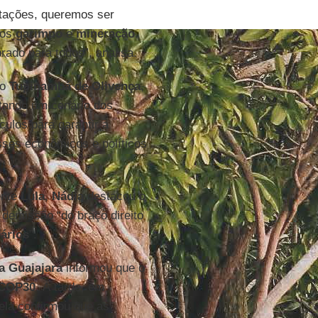
ntações, queremos ser
mos
garimpo
e
mineração
.
rado para todos”, analisa.
vo
Tupinambá de Olivença
,
ntando um cenário dos
ulos para garantir a
esses econômicos e políticos
ente
Lula
,
Nádia
destacou o
 demissão “do braço direito
ários
”.
a Guajajara
informou que o
COP30
. À tarde, em
ela confirmou que as