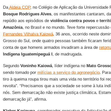
Da
Aldeia COP
, no Colégio de Aplicação da Universidade 
Bosque Rodrigues Alves
, os manifestantes cantaram, 
repúdio aos episódios de
violência contra povos
e
terri
Amazônia
, no Brasil e no mundo. Teve forte repercussão
Fernandes Vilhalva Kaiowá
, 36 anos, ocorrido neste domi
Grosso do Sul, onde quatro pessoas também ficaram fer
conta de que homens armados invadiram a área de
retoma
Indígena Iguatemipeguá I
, de madrugada.
Segundo
Voninho Kaiowá
, líder indígena no
Mato Grosso
sendo tomado por
milícias a serviço do agronegócio
. Para
tiro à queima roupa tirou mais uma vida no território foi r
revolta”. “Precisamos que a sociedade se some à luta in
nós. Sem demarcação não existe justiça climática
.
Estamo
demarcação já”, afirma.
Kleber Karipuna
, coordenador-executivo da Articulação 