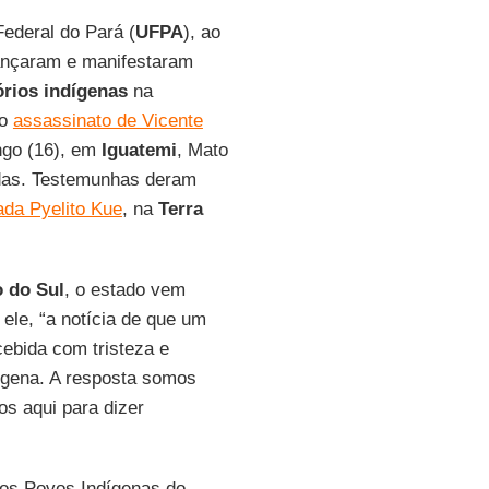
Federal do Pará (
UFPA
), ao
dançaram e manifestaram
tórios indígenas
na
 o
assassinato de Vicente
ngo (16), em
Iguatemi
, Mato
idas. Testemunhas deram
da Pyelito Kue
, na
Terra
 do Sul
, o estado vem
 ele, “a notícia de que um
ecebida com tristeza e
dígena. A resposta somos
s aqui para dizer
dos Povos Indígenas do