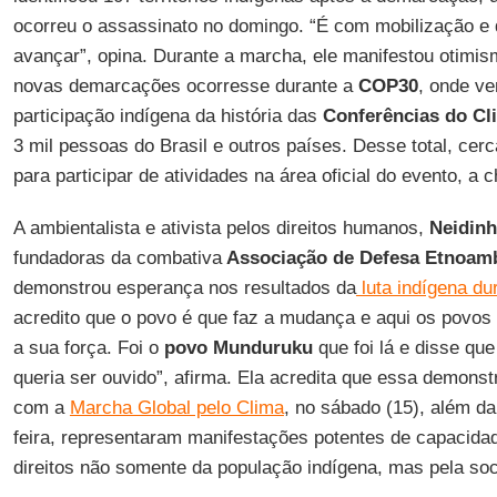
ocorreu o assassinato no domingo. “É com mobilização e
avançar”, opina. Durante a marcha, ele manifestou otimis
novas demarcações ocorresse durante a
COP30
, onde ve
participação indígena da história das
Conferências do C
3 mil pessoas do Brasil e outros países. Desse total, cer
para participar de atividades na área oficial do evento, 
A ambientalista e ativista pelos direitos humanos,
Neidinh
fundadoras da combativa
Associação de Defesa Etnoamb
demonstrou esperança nos resultados da
luta indígena d
acredito que o povo é que faz a mudança e aqui os povo
a sua força. Foi o
povo Munduruku
que foi lá e disse qu
queria ser ouvido”, afirma. Ela acredita que essa demonst
com a
Marcha Global pelo Clima
, no sábado (15), além d
feira, representaram manifestações potentes de capacida
direitos não somente da população indígena, mas pela soc