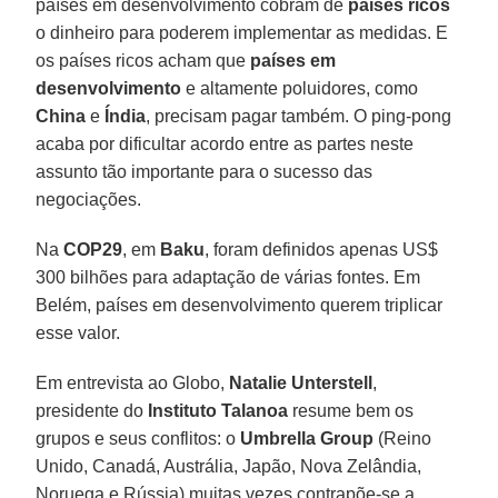
países em desenvolvimento cobram de
países ricos
o dinheiro para poderem implementar as medidas. E
os países ricos acham que
países em
desenvolvimento
e altamente poluidores, como
China
e
Índia
, precisam pagar também. O ping-pong
acaba por dificultar acordo entre as partes neste
assunto tão importante para o sucesso das
negociações.
Na
COP29
, em
Baku
, foram definidos apenas US$
300 bilhões para adaptação de várias fontes. Em
Belém, países em desenvolvimento querem triplicar
esse valor.
Em entrevista ao Globo,
Natalie Unterstell
,
presidente do
Instituto Talanoa
resume bem os
grupos e seus conflitos: o
Umbrella Group
(Reino
Unido, Canadá, Austrália, Japão, Nova Zelândia,
Noruega e Rússia) muitas vezes contrapõe-se a