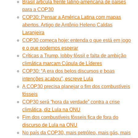
Brasil articula frente latino-americana de países
para a COP30
COP30: Pensar a América Latina com mapas
abertos. Artigo de Antônio Heleno Caldas
Laranjeira
COP30 começa hoje: entenda o que está em jogo
e o que podemos esperar
Críticas a Trump, lobby fóssil e falta de ambição
climática marcam Cúpula de Líderes
COP30: “A era dos belos discursos e boas
intenções acabou”, escreve Lula
A COP30 precisa planejar o fim dos combustíveis
fósseis
COP30 será “hora da verdade” contra a crise
climática, diz Lula na ONU
Fim dos combustíveis fósseis fica de fora do
discurso de Lula na ONU
No país da COP30, mais petróleo, mais gás, mais