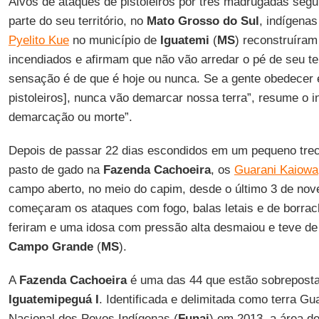
Alvos de ataques de pistoleiros por três madrugadas seg
parte do seu território, no
Mato Grosso do Sul
, indígena
Pyelito Kue
no município de
Iguatemi
(
MS
) reconstruíram
incendiados e afirmam que não vão arredar o pé de seu terr
sensação é de que é hoje ou nunca. Se a gente obedecer e
pistoleiros], nunca vão demarcar nossa terra”, resume o 
demarcação ou morte”.
Depois de passar 22 dias escondidos em um pequeno tre
pasto de gado na
Fazenda Cachoeira
, os
Guarani Kaiowa
campo aberto, no meio do capim, desde o último 3 de no
começaram os ataques com fogo, balas letais e de borra
feriram e uma idosa com pressão alta desmaiou e teve de
Campo Grande
(
MS
).
A
Fazenda Cachoeira
é uma das 44 que estão sobrepost
Iguatemipeguá
I
. Identificada e delimitada como terra G
Nacional dos Povos Indígenas (
Funai
) em 2013, a área d