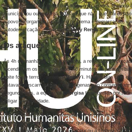
qualidade aqui, um posto de saúde, uma quadra. Quando a 
município ou outros órgãos falam que não, que a área nã
o povo se organizou: já que o problema é demarcação, v
autodemarcação”, salienta
Xe Ryvy Rendy
’
i
.
Os ataques
Às 4h da manhã de 4 de novembro, a retomada foi cercada 
Incendiaram os barracos e por 40 minutos dispararam bala
noite foi de terror”, sintetiza
Rendy
’
i
. Há três dias sem ene
estavam descarregados e os indígenas não conseguiram a
Segundo eles, a equipe da
Energisa
foi impedida por func
religar a eletricidade.
Um jovem de 18 anos foi alvejado por um tiro de bala de b
bala atingiu o pé de uma mulher, que corria com uma cri
colo. Caiu no chão e sua filha machucou a costela. O 