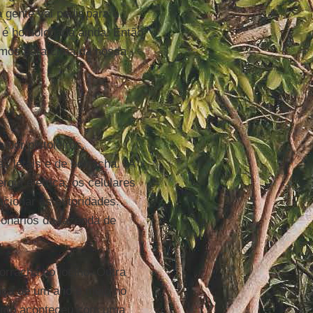
gente vai pedir para o
o é homologada ainda. Então
amos para cima da nossa
por pistoleiros.
s letais e de borracha. “A
rgia elétrica, os celulares
cionar as autoridades.
ionários da fazenda de
orracha no joelho. Outra
ança de um ano e meio no
mesmo aconteceu com uma