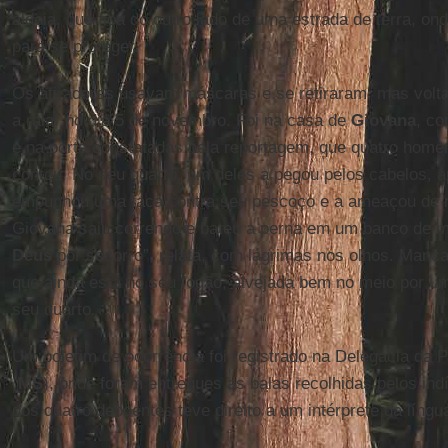
aldeia, que fica do outro lado de uma estrada de terra, on
para se proteger.
Os atiradores usavam máscaras e se retiraram, mas vol
a raiar no dia 5 de novembro. Foi na casa de
Giovana
, co
e na porta constatadas pela reportagem, que quatro hom
contou. No seu quarto, um deles a pegou pelos cabelos, a
empunhou uma faca contra seu pescoço e a ameaçou de m
Giovana saiu correndo e bateu a perna em um banco de mad
Deus
por socorro”, relata, com lágrimas nos olhos. Manc
que ainda está no seu fogão, alvejada bem no meio por um 
seu quarto.
Um boletim de ocorrência foi registrado na Delegacia da P
(
MS
), onde foram entregues as balas recolhidas pelos i
dos quatro depoentes teve direito a um intérprete da língu