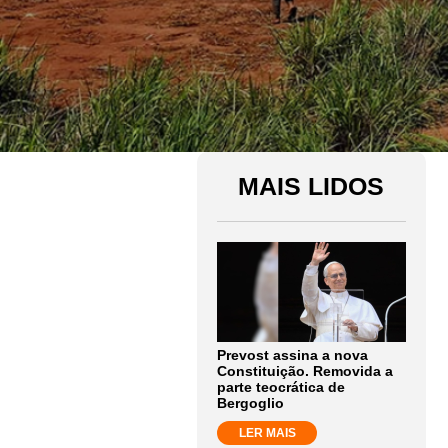
MAIS LIDOS
Prevost assina a nova
Constituição. Removida a
parte teocrática de
Bergoglio
LER MAIS