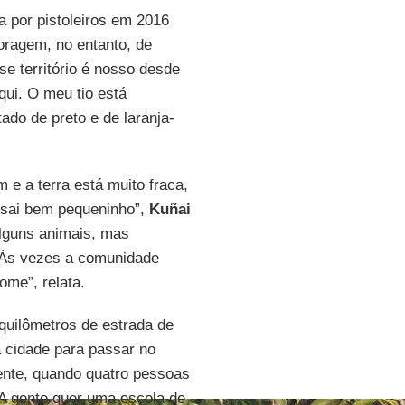
a por pistoleiros em 2016
oragem, no entanto, de
se território é nosso desde
ui. O meu tio está
ado de preto e de laranja-
 e a terra está muito fraca,
s sai bem pequeninho”,
Kuñai
alguns animais, mas
. Às vezes a comunidade
ome”, relata.
quilômetros de estrada de
à cidade para passar no
nte, quando quatro pessoas
“A gente quer uma escola de