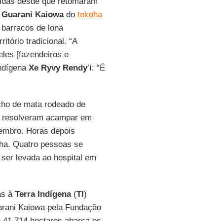
uidas desde que retomaram
s
Guarani Kaiowa
do
tekoha
 barracos de lona
itório tradicional. “A
les [fazendeiros e
indígena
Xe Ryvy Rendy
’
i
: “É
cho de mata rodeado de
resolveram acampar em
vembro. Horas depois
cha. Quatro pessoas se
 ser levada ao hospital em
as à
Terra Indígena
(
TI
)
uarani Kaiowa pela Fundação
e 41.714 hectares abarca os