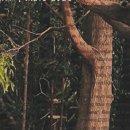
jovem de 16 anos: caiu com seu bebê de sete meses, que
na cabeça. Uma criança de 12 anos teve uma das mãos q
Quando amanheceu, os celulares foram levados para car
Sassoró
, contígua a
Pyelito
Kue
. Só então a notícia do a
dia, uma viatura da
Polícia Militar
foi até o local, tirou fo
constariam em um ofício assinado pelo comandante
Helb
Souza
e enviado à
Funai
. Nele, apesar de não haver orde
competência de lidar com conflito indígena ser circunscri
Força
Nacional
, a
PM
orienta que a Funai faça “tratativa
pacífica da área”, no intuito de evitar “a necessidade de e
Em torno de 0h de 5 de novembro, houve novo ataque. “Aí
Atiraram com calibre .12. Quase que uma bala me acertou
Xe Ryvy Rendy
’
i
. De acordo com
Giovana
*,
Guarani Ka
pistoleiros chegaram em uma caminhonete D20 branca e t
um vermelho e um preto. Depois de atacar a retomada, d