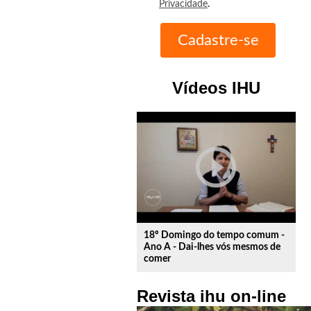
Privacidade
.
Vídeos IHU
play_circle_outline
18º Domingo do tempo comum -
Ano A - Dai-lhes vós mesmos de
comer
Revista ihu on-line