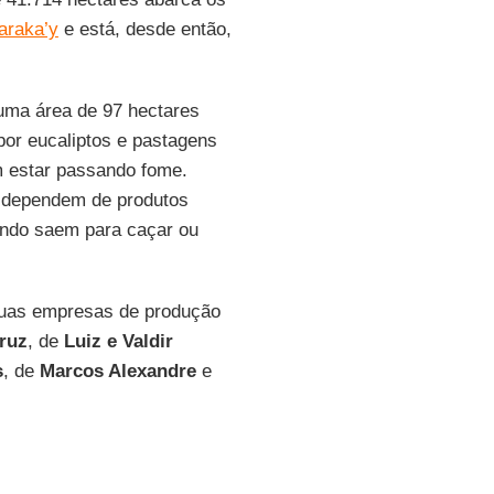
araka’y
e está, desde então,
ma área de 97 hectares
por eucaliptos e pastagens
m estar passando fome.
, dependem de produtos
uando saem para caçar ou
duas empresas de produção
ruz
, de
Luiz e Valdir
s
, de
Marcos Alexandre
e