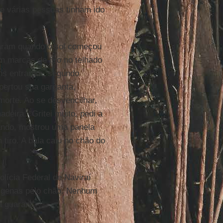
de várias pessoas tinham ido
taram quando o sol começou
m marcas de tiro no telhado
ens entraram, segundo
pertou sua garganta,
orte. Ao se desvencilhar,
eira. “Gritei muito, pedi a
ando, mostrou uma panela
tiro. A bala caiu no chão do
olícia Federal de Naviraí
ndígenas pelo chão. Nenhum
a guarani.