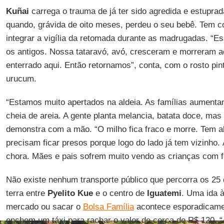
Kuñai
carrega o trauma de já ter sido agredida e estuprad
quando, grávida de oito meses, perdeu o seu bebê. Tem c
integrar a vigília da retomada durante as madrugadas. “Es
os antigos. Nossa tataravó, avó, cresceram e morreram aq
enterrado aqui. Então retornamos”, conta, com o rosto pint
urucum.
“Estamos muito apertados na aldeia. As famílias aumentam
cheia de areia. A gente planta melancia, batata doce, ma
demonstra com a mão. “O milho fica fraco e morre. Tem 
precisam ficar presos porque logo do lado já tem vizinho
chora. Mães e pais sofrem muito vendo as crianças com f
Não existe nenhum transporte público que percorra os 25 
terra entre
Pyelito Kue
e o centro de
Iguatemi
. Uma ida 
mercado ou sacar o
Bolsa Família
acontece esporadicame
enchem um táxi para rachar o valor de cerca de R$ 120. 