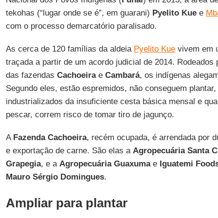
tekohas (“lugar onde se é”, em guarani)
Pyelito Kue
e
Mb
com o processo demarcatório paralisado.
As cerca de 120 famílias da aldeia
Pyelito Kue
vivem em u
traçada a partir de um acordo judicial de 2014. Rodeados 
das fazendas
Cachoeira
e
Cambará
, os indígenas alega
Segundo eles, estão espremidos, não conseguem plantar
industrializados da insuficiente cesta básica mensal e q
pescar, correm risco de tomar tiro de jagunço.
A
Fazenda
Cachoeira
, recém ocupada, é arrendada por 
e exportação de carne. São elas a
Agropecuária Santa C
Grapegia
, e a
Agropecuária Guaxuma
e
Iguatemi Food
Mauro Sérgio Domingues
.
Ampliar para plantar