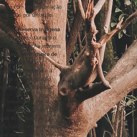
 ficou com uma escoriação
ueimadas por um rojão.
regar na
Reserva Indígena
taque circulou. Durante o
tos e se retirou. As imagens
ert Davyson Romeiro de
m judicial e de a
to à
Polícia Federal
e à
s” para a “desocupação
mprego de força policial”.
 já vieram para matar.
 e outra, meu irmão”, conta
iowá
de 50 anos, os
rês carros Uno: um branco,
ispararam também contra a