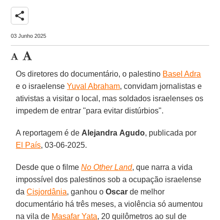
share
03 Junho 2025
Os diretores do documentário, o palestino
Basel Adra
e o israelense
Yuval Abraham
, convidam jornalistas e
ativistas a visitar o local, mas soldados israelenses os
impedem de entrar "para evitar distúrbios".
A reportagem é de
Alejandra
Agudo
, publicada por
El País
, 03-06-2025.
Desde que o filme
No Other Land
, que narra a vida
impossível dos palestinos sob a ocupação israelense
da
Cisjordânia
, ganhou o
Oscar
de melhor
documentário há três meses, a violência só aumentou
na vila de
Masafar Yata
, 20 quilômetros ao sul de