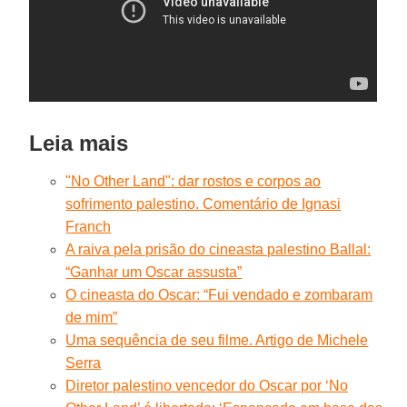
Leia mais
"No Other Land": dar rostos e corpos ao
sofrimento palestino. Comentário de Ignasi
Franch
A raiva pela prisão do cineasta palestino Ballal:
“Ganhar um Oscar assusta”
O cineasta do Oscar: “Fui vendado e zombaram
de mim”
Uma sequência de seu filme. Artigo de Michele
Serra
Diretor palestino vencedor do Oscar por ‘No