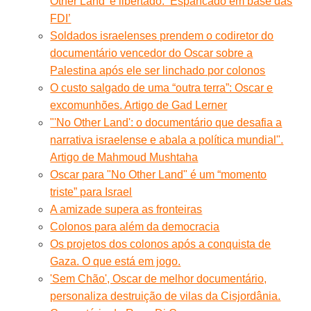
Other Land’ é libertado: ‘Espancado em base das
FDI’
Soldados israelenses prendem o codiretor do
documentário vencedor do Oscar sobre a
Palestina após ele ser linchado por colonos
O custo salgado de uma “outra terra”: Oscar e
excomunhões. Artigo de Gad Lerner
"'No Other Land': o documentário que desafia a
narrativa israelense e abala a política mundial".
Artigo de Mahmoud Mushtaha
Oscar para "No Other Land" é um “momento
triste” para Israel
A amizade supera as fronteiras
Colonos para além da democracia
Os projetos dos colonos após a conquista de
Gaza. O que está em jogo.
'Sem Chão', Oscar de melhor documentário,
personaliza destruição de vilas da Cisjordânia.