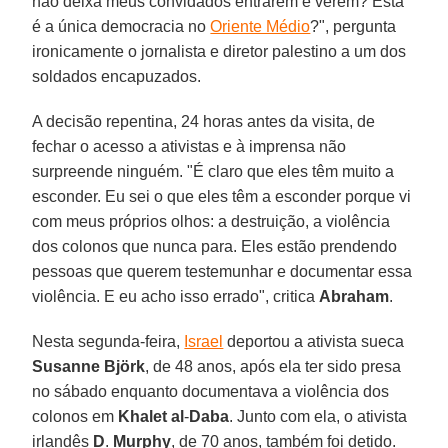
não deixa meus convidados entrarem e verem? Esta
é a única democracia no
Oriente Médio
?", pergunta
ironicamente o jornalista e diretor palestino a um dos
soldados encapuzados.
A decisão repentina, 24 horas antes da visita, de
fechar o acesso a ativistas e à imprensa não
surpreende ninguém. "É claro que eles têm muito a
esconder. Eu sei o que eles têm a esconder porque vi
com meus próprios olhos: a destruição, a violência
dos colonos que nunca para. Eles estão prendendo
pessoas que querem testemunhar e documentar essa
violência. E eu acho isso errado", critica
Abraham
.
Nesta segunda-feira,
Israel
deportou a ativista sueca
Susanne Björk
, de 48 anos, após ela ter sido presa
no sábado enquanto documentava a violência dos
colonos em
Khalet al
-
Daba
. Junto com ela, o ativista
irlandês
D
.
Murphy
, de 70 anos, também foi detido.