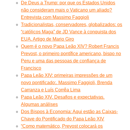
De Deus a Trump: por que os Estados Unidos
não consideram mais o Vaticano um aliado?
Entrevista com Massimo Faggioli
Tradicionalistas, conservadores, globalizados: os
“católicos Maga” de JD Vance à conquista dos
EUA. Artigo de Mario Giro
Quem é o novo Papa Leão XIV? Robert Francis
Prevost, o primeiro pontífice americano, bispo no
Peru e uma das pessoas de confiança de
Francisco
Papa Leão XIV: primeiras impressões de um
novo pontificado:. Massimo Faggioli, Brenda
Carranza e Luís Corrêa Lima
Papa Leão XIV. Desafios e expectativas.
Algumas análises
Dos Bispos à Economia: Aqui estão as Caixas-
Chave do Pontificado do Papa Leão XIV
“Como matemático, Prevost colocará os