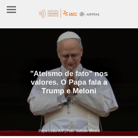
"Ateísmo de fato" nos
valores. O Papa fala a
Trump e Meloni
Papa Leão XIV | Foto: Vatican Media