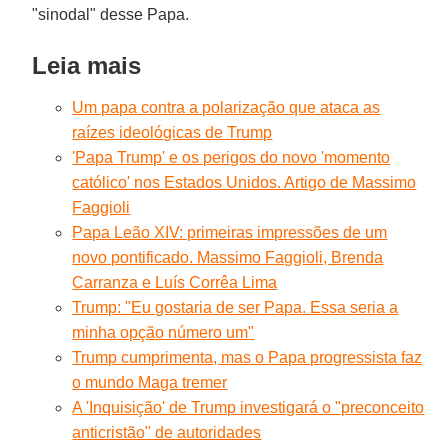
"sinodal" desse Papa.
Leia mais
Um papa contra a polarização que ataca as
raízes ideológicas de Trump
'Papa Trump' e os perigos do novo 'momento
católico' nos Estados Unidos. Artigo de Massimo
Faggioli
Papa Leão XIV: primeiras impressões de um
novo pontificado. Massimo Faggioli, Brenda
Carranza e Luís Corrêa Lima
Trump: "Eu gostaria de ser Papa. Essa seria a
minha opção número um"
Trump cumprimenta, mas o Papa progressista faz
o mundo Maga tremer
A 'Inquisição' de Trump investigará o "preconceito
anticristão" de autoridades