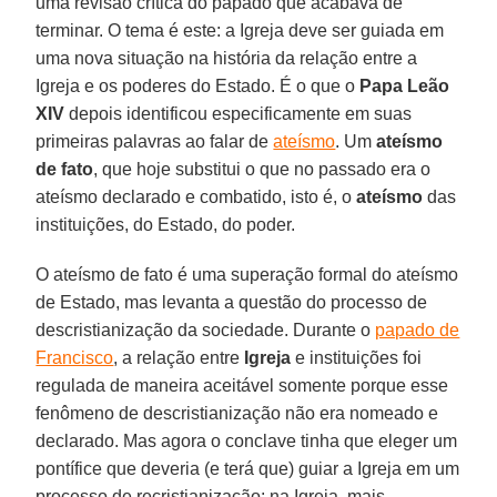
uma revisão crítica do papado que acabava de
terminar. O tema é este: a Igreja deve ser guiada em
uma nova situação na história da relação entre a
Igreja e os poderes do Estado. É o que o
Papa Leão
XIV
depois identificou especificamente em suas
primeiras palavras ao falar de
ateísmo
. Um
ateísmo
de fato
, que hoje substitui o que no passado era o
ateísmo declarado e combatido, isto é, o
ateísmo
das
instituições, do Estado, do poder.
O ateísmo de fato é uma superação formal do ateísmo
de Estado, mas levanta a questão do processo de
descristianização da sociedade. Durante o
papado de
Francisco
, a relação entre
Igreja
e instituições foi
regulada de maneira aceitável somente porque esse
fenômeno de descristianização não era nomeado e
declarado. Mas agora o conclave tinha que eleger um
pontífice que deveria (e terá que) guiar a Igreja em um
processo de recristianização: na Igreja, mais