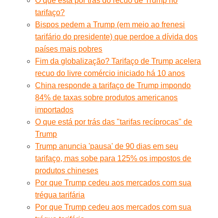
O que está por trás do recuo de Trump no
tarifaço?
Bispos pedem a Trump (em meio ao frenesi
tarifário do presidente) que perdoe a dívida dos
países mais pobres
Fim da globalização? Tarifaço de Trump acelera
recuo do livre comércio iniciado há 10 anos
China responde a tarifaço de Trump impondo
84% de taxas sobre produtos americanos
importados
O que está por trás das "tarifas recíprocas" de
Trump
Trump anuncia 'pausa' de 90 dias em seu
tarifaço, mas sobe para 125% os impostos de
produtos chineses
Por que Trump cedeu aos mercados com sua
trégua tarifária
Por que Trump cedeu aos mercados com sua