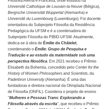
Filosofia Alemã e Francesa, onde estudou na
Université Catholique de Louvain-la-Neuve
(Bélgica),
Bergische Universität Wuppertal
(Alemanha) e
Université du Luxembourg
(Luxemburgo). Foi docente
orientadora do Subprojeto Filosofia da Residência
Pedagógica da UFSM e é a coordenadora do
Subprojeto Filosofia do PIBID-UFSM. Atualmente,
dedica-se à obra de
Émilie du Châtelet
,
coordenando o
Émilie
:
Grupo de Pesquisa e
Tradução e ao estudo da maternidade sob uma
perspectiva filosófica
. Em 2021 recebeu o Prêmio
Elisabeth da Bohemia, concedido pelo
Center for the
History of Women Philosophers and Scientists
, da
Paderbron University
(Alemanha). É uma das
fundadoras e diretora nacional da Olimpíada Nacional
de Filosofia (ONFIL). Coordena o projeto de ensino
"
Mulheres e Pessoas Trans
:
Explorando a
Filosofia através da escrita
", que recebeu o Prêmio