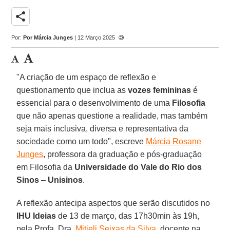
share
Por:
Por Márcia Junges
| 12 Março 2025
"A criação de um espaço de reflexão e
questionamento que inclua as
vozes femininas
é
essencial para o desenvolvimento de uma
Filosofia
que não apenas questione a realidade, mas também
seja mais inclusiva, diversa e representativa da
sociedade como um todo", escreve
Márcia Rosane
Junges
, professora da graduação e pós-graduação
em Filosofia da
Universidade do Vale do Rio dos
Sinos
–
Unisinos
.
A reflexão antecipa aspectos que serão discutidos no
IHU Ideias
de 13 de março, das 17h30min às 19h,
pela Profa. Dra.
Mitieli Seixas da Silva
, docente na