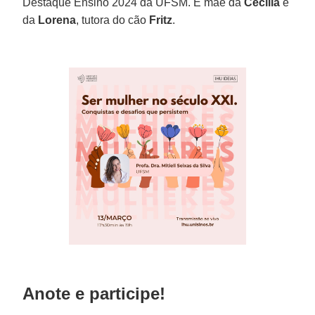
Destaque Ensino 2024 da UFSM. É mãe da
Cecília
e
da
Lorena
, tutora do cão
Fritz
.
Anote e participe!