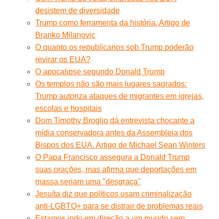
desistem de diversidade
Trump como ferramenta da história. Artigo de
Branko Milanovic
O quanto os republicanos sob Trump poderão
revirar os EUA?
O apocalipse segundo Donald Trump
Os templos não são mais lugares sagrados:
Trump autoriza ataques de migrantes em igrejas,
escolas e hospitais
Dom Timothy Broglio dá entrevista chocante a
mídia conservadora antes da Assembleia dos
Bispos dos EUA. Artigo de Michael Sean Winters
O Papa Francisco assegura a Donald Trump
suas orações, mas afirma que deportações em
massa seriam uma "desgraça"
Jesuíta diz que políticos usam criminalização
anti-LGBTQ+ para se distrair de problemas reais
Estamos indo em direção a um mundo sem