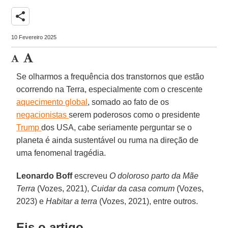
share
10 Fevereiro 2025
Se olharmos a frequência dos transtornos que estão
ocorrendo na Terra, especialmente com o crescente
aquecimento global
, somado ao fato de os
negacionistas
serem poderosos como o presidente
Trump
dos USA, cabe seriamente perguntar se o
planeta é ainda sustentável ou ruma na direção de
uma fenomenal tragédia.
Leonardo Boff
escreveu
O doloroso parto da Mãe
Terra
(Vozes, 2021),
Cuidar da casa comum
(Vozes,
2023) e
Habitar a terra
(Vozes, 2021), entre outros.
Eis o artigo.