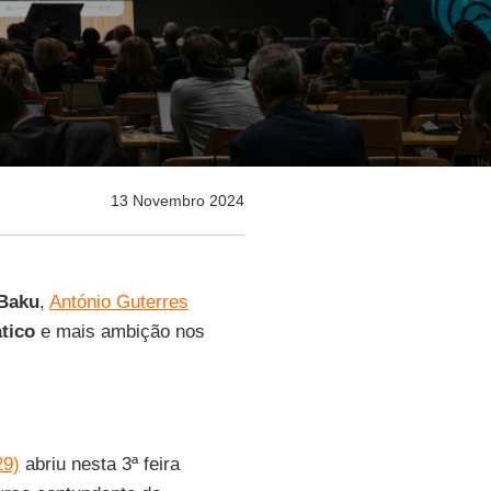
13 Novembro 2024
Baku
,
António Guterres
tico
e mais ambição nos
29)
abriu nesta 3ª feira