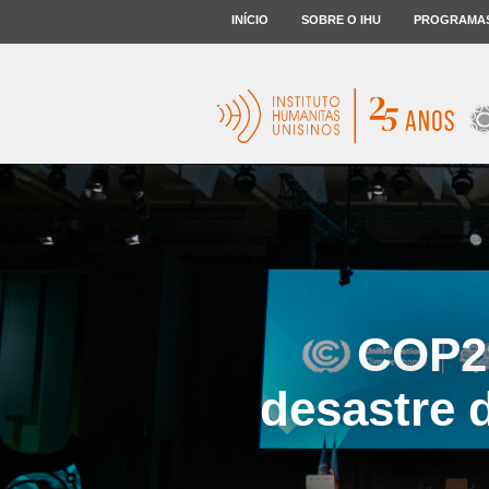
INÍCIO
SOBRE O IHU
PROGRAMA
COP29
desastre d