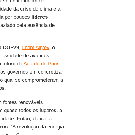
urso contundente do
idade da crise do clima e a
ada por poucos
líderes
aziado pela ausência de
da
COP29
,
Ilham Aliyev
, o
ecessidade de avanços
 futuro do
Acordo de Paris
.
dos governos em concretizar
no qual se comprometeram a
os.
m fontes renováveis
m quase todos os lugares, a
icidade. Então, dobrar a
res
. “A revolução da energia
pará-la”.