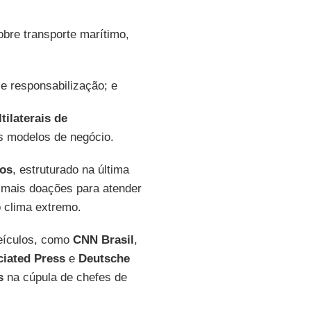
obre transporte marítimo,
 e responsabilização; e
ilaterais de
s modelos de negócio.
nos
, estruturado na última
 mais doações para atender
 clima extremo.
veículos, como
CNN Brasil
,
iated Press
e
Deutsche
s
na cúpula de chefes de