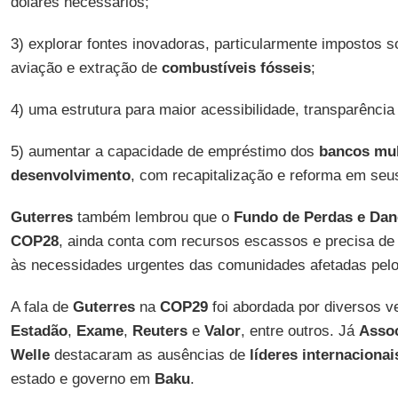
dólares necessários;
3) explorar fontes inovadoras, particularmente impostos s
aviação e extração de
combustíveis fósseis
;
4) uma estrutura para maior acessibilidade, transparência
5) aumentar a capacidade de empréstimo dos
bancos mult
desenvolvimento
, com recapitalização e reforma em seu
Guterres
também lembrou que o
Fundo de Perdas e Da
COP28
, ainda conta com recursos escassos e precisa de
às necessidades urgentes das comunidades afetadas pelo
A fala de
Guterres
na
COP29
foi abordada por diversos 
Estadão
,
Exame
,
Reuters
e
Valor
, entre outros. Já
Assoc
Welle
destacaram as ausências de
líderes internacionai
estado e governo em
Baku
.