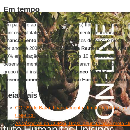
Em tempo
Em paralelo ao encontro de (poucos) líderes internaciona
bancos multilaterais de desenvolvimento anunciaram um
financiamento climático
para países de baixa e média r
por ano até 2030. De acordo com a
Reuters
, a nova meta
60% em relação ao que o grupo dos 10 maiores bancos mul
desenvolvimento do mundo canalizaram às nações mais p
grupo inclui instituições como o
Banco Mundial
, o
Banco 
Desenvolvimento
(
BID
) e o
Banco Europeu de Investim
Leia mais
COP29 de Baku: financiamento climático “não é cari
UNFCCC
Às vésperas da COP29, Brasil anuncia nova meta cl