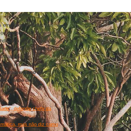
is em
Baku
, os principais
 compromisso de aumento do
enda para US$ 120 bilhões
 representa um aumento de
tilaterais de
obres no ano passado. O
Interamericano de
ento
, entre outros.
dade”, defende chefe da
imática, mas não diz como