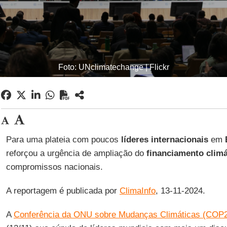
Foto: UNclimatechange | Flickr
Para uma plateia com poucos
líderes internacionais
em
reforçou a urgência de ampliação do
financiamento climá
compromissos nacionais.
A reportagem é publicada por
ClimaInfo
, 13-11-2024.
A
Conferência da ONU sobre Mudanças Climáticas (COP