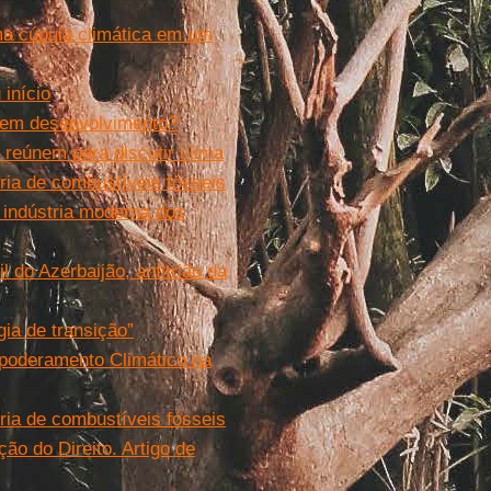
a cúpula climática em um
início
s em desenvolvimento?
reúnem para discutir clima
ria de combustíveis fósseis
 indústria moderna dos
 do Azerbaijão, anfitrião da
ia de transição”
mpoderamento Climático na
ria de combustíveis fósseis
ão do Direito. Artigo de