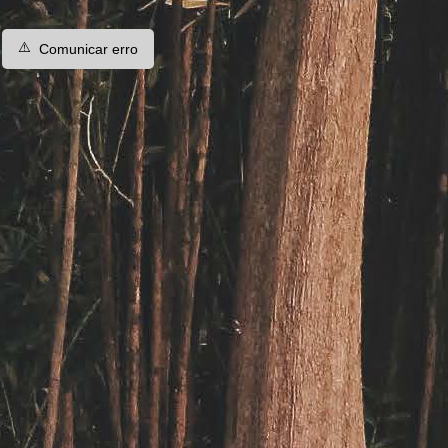
⚠️
Comunicar erro