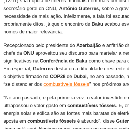
(12/11) sua cúpula de líderes mundiais com mais um disc
secretário-geral da ONU,
António Guterres
, sobre a grav
necessidade de mais ação. Infelizmente, a fala foi escut
propriamente ditos, já que o encontro de
Baku
acabou esv
nomes de maior relevância.
Recepcionado pelo presidente do
Azerbaijão
e anfitrião 
chefe da
ONU
aproveitou seu discurso para martelar a n
significativos na
Conferência de Baku
como chave para o
Em especial,
Guterres
destacou a dificuldade crescente 
o objetivo firmado na
COP28
de
Dubai
, no ano passado, 
“se distanciar dos
combustíveis fósseis
” nos próximos an
“No ano passado, e pela primeira vez, o valor investido e
ultrapassou o valor gasto em
combustíveis fósseis
. E, e
energia solar e eólica são as fontes mais baratas de eletr
aposta em
combustíveis fósseis
é absurdo”, disse
Guter
limpa está aqui. Nenhum grupo, empresa ou governo pode 