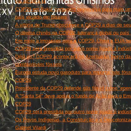
vai alcançá-la
COP29 em Baku: contagem regressiva para mais um
país viciado em fósseis
A vitória de Trump obscurece a COP29 a dias de seu 
O dilema chinês na COP29: liderança global ou paí
Em meio a impasses para a COP29, China e EUA se 
COP29 será presidida por outro nome ligado à indúst
Déjà vu? COP29 acontecerá no Azerbaijão, berço da
combustíveis fósseis
Europa estuda novo gasoduto para importar gás fóssil
COP29
Presidente da COP29 defende gás fóssil como “energ
A "Santa Sé" deve apoiar o fundo de Ação para o E
COP29
COP29 será presidida por outro nome ligado à indúst
Os Povos Indígenas, a Constituição e a Descolonizaç
Gabriel Vilardi