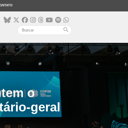
ONTATO
search
ntem o
tário-geral