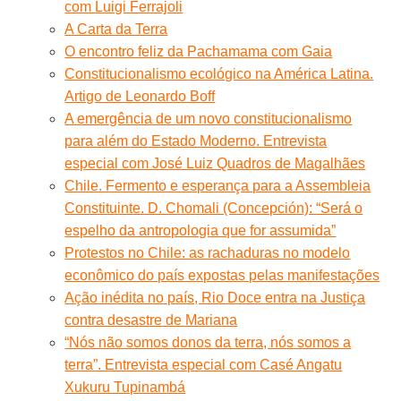
com Luigi Ferrajoli
A Carta da Terra
O encontro feliz da Pachamama com Gaia
Constitucionalismo ecológico na América Latina.
Artigo de Leonardo Boff
A emergência de um novo constitucionalismo
para além do Estado Moderno. Entrevista
especial com José Luiz Quadros de Magalhães
Chile. Fermento e esperança para a Assembleia
Constituinte. D. Chomali (Concepción): “Será o
espelho da antropologia que for assumida”
Protestos no Chile: as rachaduras no modelo
econômico do país expostas pelas manifestações
Ação inédita no país, Rio Doce entra na Justiça
contra desastre de Mariana
“Nós não somos donos da terra, nós somos a
terra”. Entrevista especial com Casé Angatu
Xukuru Tupinambá