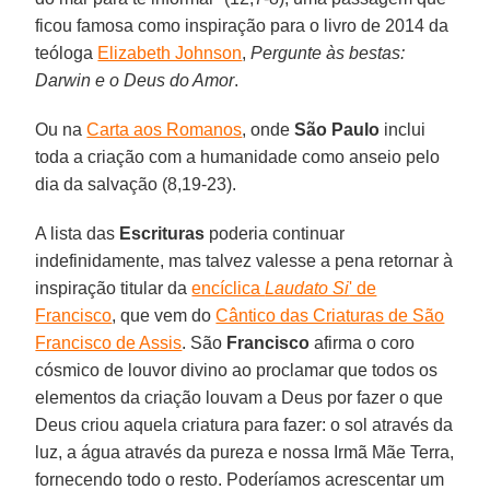
ficou famosa como inspiração para o livro de 2014 da
teóloga
Elizabeth Johnson
,
Pergunte às bestas:
Darwin e o Deus do Amor
.
Ou na
Carta aos Romanos
, onde
São Paulo
inclui
toda a criação com a humanidade como anseio pelo
dia da salvação (8,19-23).
A lista das
Escrituras
poderia continuar
indefinidamente, mas talvez valesse a pena retornar à
inspiração titular da
encíclica
Laudato Si
' de
Francisco
, que vem do
Cântico das Criaturas de São
Francisco de Assis
. São
Francisco
afirma o coro
cósmico de louvor divino ao proclamar que todos os
elementos da criação louvam a Deus por fazer o que
Deus criou aquela criatura para fazer: o sol através da
luz, a água através da pureza e nossa Irmã Mãe Terra,
fornecendo todo o resto. Poderíamos acrescentar um