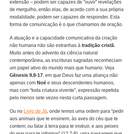
extensão – podem ser capazes de “ouvir” revelações
de mergulho, então elas, de acordo com a sua própria
modalidade, podem ser capazes de responder. Esta
forma de comunicação é o que chamamos de oração.
A atuação e a capacidade comunicativa da criação
não humana não são estranhas à
tradição cristã
.
Muito antes do advento da ciência natural
contemporânea, as escrituras sagradas reconheciam
um papel ativo do mundo mais que humano. Veja
Gênesis 9,8-17
, em que Deus faz uma aliança não
apenas com
Noé
e seus descendentes humanos,
mas com “toda criatura vivente”, expressão repetida
pelo menos sete vezes nesta curta passagem.
Ou no
Livro de Jó
, onde lemos uma ordem para “pedir
aos animais que te ensinem, às aves do céu que te
contem; ou falar à terra para te instruir, e aos peixes
do mar para te informar” (12,7-8), uma passagem que