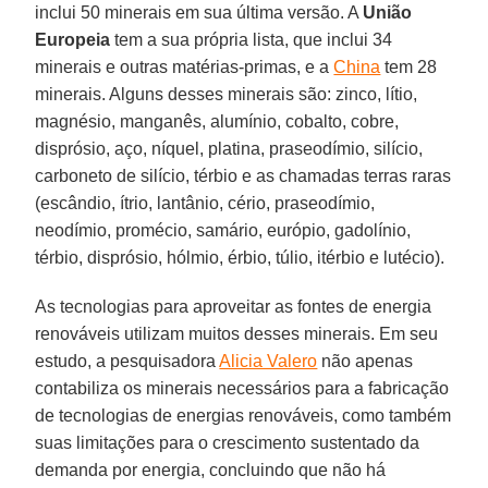
inclui 50 minerais em sua última versão. A
União
Europeia
tem a sua própria lista, que inclui 34
minerais e outras matérias-primas, e a
China
tem 28
minerais. Alguns desses minerais são: zinco, lítio,
magnésio, manganês, alumínio, cobalto, cobre,
disprósio, aço, níquel, platina, praseodímio, silício,
carboneto de silício, térbio e as chamadas terras raras
(escândio, ítrio, lantânio, cério, praseodímio,
neodímio, promécio, samário, európio, gadolínio,
térbio, disprósio, hólmio, érbio, túlio, itérbio e lutécio).
As tecnologias para aproveitar as fontes de energia
renováveis utilizam muitos desses minerais. Em seu
estudo, a pesquisadora
Alicia Valero
não apenas
contabiliza os minerais necessários para a fabricação
de tecnologias de energias renováveis, como também
suas limitações para o crescimento sustentado da
demanda por energia, concluindo que não há