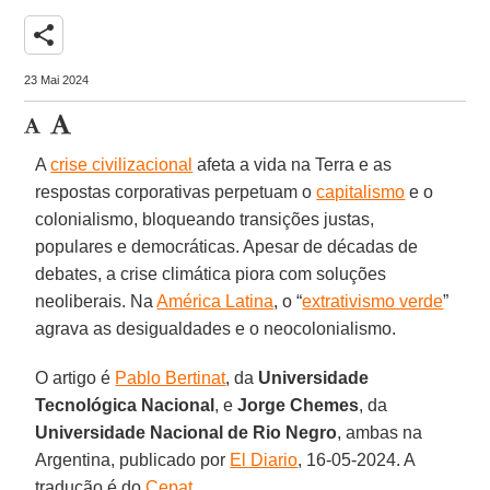
share
23 Mai 2024
A
crise civilizacional
afeta a vida na Terra e as
respostas corporativas perpetuam o
capitalismo
e o
colonialismo, bloqueando transições justas,
populares e democráticas. Apesar de décadas de
debates, a crise climática piora com soluções
neoliberais. Na
América Latina
, o “
extrativismo verde
”
agrava as desigualdades e o neocolonialismo.
O artigo é
Pablo Bertinat
, da
Universidade
Tecnológica Nacional
, e
Jorge Chemes
, da
Universidade Nacional de Rio Negro
, ambas na
Argentina, publicado por
El Diario
, 16-05-2024. A
tradução é do
Cepat
.