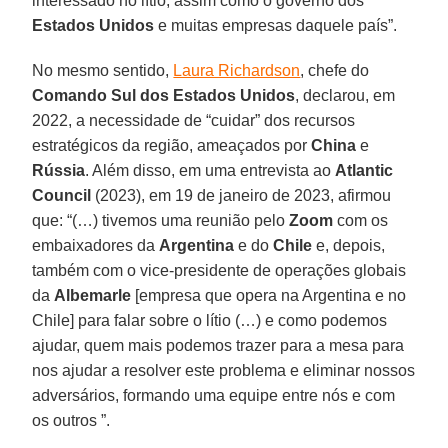
interessado no lítio, assim como o governo dos
Estados Unidos
e muitas empresas daquele país”.
No mesmo sentido,
Laura Richardson
, chefe do
Comando Sul dos Estados Unidos
, declarou, em
2022, a necessidade de “cuidar” dos recursos
estratégicos da região, ameaçados por
China
e
Rússia
. Além disso, em uma entrevista ao
Atlantic
Council
(2023), em 19 de janeiro de 2023, afirmou
que: “(…) tivemos uma reunião pelo
Zoom
com os
embaixadores da
Argentina
e do
Chile
e, depois,
também com o vice-presidente de operações globais
da
Albemarle
[empresa que opera na Argentina e no
Chile] para falar sobre o lítio (…) e como podemos
ajudar, quem mais podemos trazer para a mesa para
nos ajudar a resolver este problema e eliminar nossos
adversários, formando uma equipe entre nós e com
os outros ”.