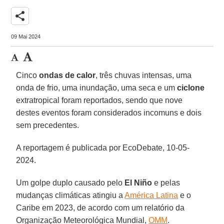
share
09 Mai 2024
Cinco
ondas de calor
, três chuvas intensas, uma
onda de frio, uma inundação, uma seca e um
ciclone
extratropical foram reportados, sendo que nove
destes eventos foram considerados incomuns e dois
sem precedentes.
A reportagem é publicada por EcoDebate, 10-05-
2024.
Um golpe duplo causado pelo
El Niño
e pelas
mudanças climáticas atingiu a
América Latina
e o
Caribe em 2023, de acordo com um relatório da
Organização Meteorológica Mundial,
OMM
.