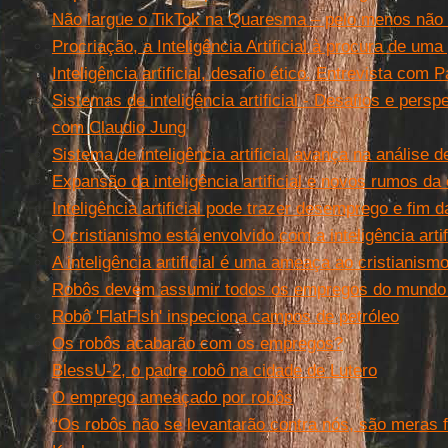
Não largue o TikTok na Quaresma – pelo menos não
Procriação, a Inteligência Artificial à procura de uma
Inteligência artificial, desafio ético. Entrevista com 
Sistemas de inteligência artificial - Desafios e persp
com Claudio Jung
Sistema de inteligência artificial avança na anális
Expansão da inteligência artificial e novos rumos 
Inteligência artificial pode trazer desemprego e fim 
O cristianismo está envolvido com a inteligência artif
A inteligência artificial é uma ameaça ao cristianism
Robôs devem assumir todos os empregos do mundo 
Robô 'FlatFish' inspeciona campos de petróleo
Os robôs acabarão com os empregos?
BlessU-2, o padre robô na cidade de Lutero
O emprego ameaçado por robôs
“Os robôs não se levantarão contra nós, são meras f