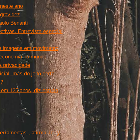
 neste ano
 gravidez
Paolo Benanti
ectivas. Entrevista especial
e de imagens em movimento
da economia no mundo
da privacidade
icial, mas do jeito certo
o?
em 125 anos, diz estudo
erramentas”, afirma Jerry