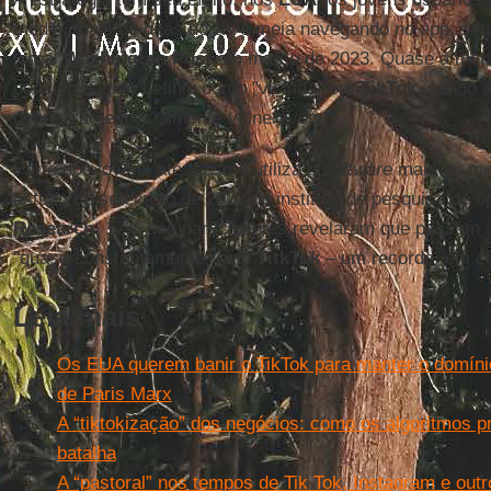
média, mais de duas horas e meia navegando no app, seg
jornal
Washington Post
em março de 2023. Quase a met
consultadas se definiu como "viciada" em
TikTok
, sendo 
depressão especialmente vulneráveis.
Parte dos jovens até mesmo utiliza o
software
mais ou me
estudo de setembro de 2023 do instituto de pesquisa de 
Research
, 17% dos participantes revelaram que passam 
"quase constantemente" pelo
TitkTok
– um recorde, em c
Leia mais
Os EUA querem banir o TikTok para manter o domínio 
de Paris Marx
A “tiktokização” dos negócios: como os algoritmos p
batalha
A “pastoral” nos tempos de Tik Tok, Instagram e outr