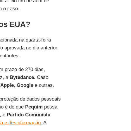
ca. No fim de abril de
a o caso.
nos EUA?
cionada na quarta-feira
do aprovada no dia anterior
entantes.
em prazo de 270 dias,
iz, a
Bytedance
. Caso
a
Apple
,
Google
e outras.
proteção de dados pessoais
eio é de que
Pequim
possa
, o
Partido Comunista
da e desinformação
. A