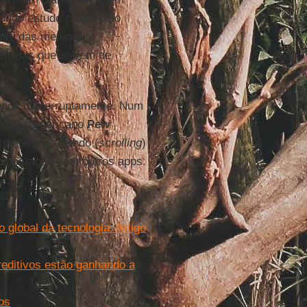
undo estudo citado pelo
ade das meninas
aquelas que sofrem de
nos ininterruptamente. Num
opinião americano
Pew
seu tempo rolando (
scrolling
)
omparação com outros apps.
global da tecnologia. Artigo
reditivos estão ganhando a
os