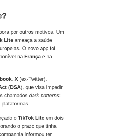
e?
ora por outros motivos. Um
k Lite
ameaça a saúde
uropeias. O novo app foi
sponível na
França
e na
book
,
X
(ex-Twitter),
Act
(
DSA
), que visa impedir
m os chamados
dark patterns
:
 plataformas.
ançado o
TikTok
Lite
em dois
orando o prazo que tinha
A companhia informou ter