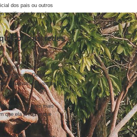
cial dos pais ou outros
ja verificada de modo
 que outras redes
s de plataformas sociais
e dependência. Desde o
utros usuários, em vez de
teligentes: quanto mais
m que ela prediz o que
 passam diariamente, em