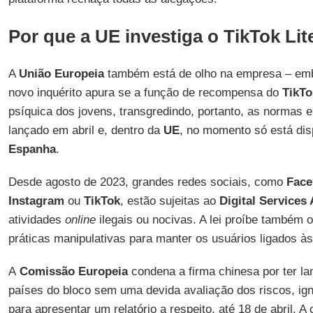
Por que a UE investiga o TikTok Lit
A
União Europeia
também está de olho na empresa – emb
novo inquérito apura se a função de recompensa do
TikTo
psíquica dos jovens, transgredindo, portanto, as normas e
lançado em abril e, dentro da
UE
, no momento só está di
Espanha
.
Desde agosto de 2023, grandes redes sociais, como
Face
Instagram
ou
TikTok
, estão sujeitas ao
Digital Services 
atividades
online
ilegais ou nocivas. A lei proíbe també
práticas manipulativas para manter os usuários ligados às
A
Comissão Europeia
condena a firma chinesa por ter l
países do bloco sem uma devida avaliação dos riscos, ign
para apresentar um relatório a respeito, até 18 de abril. 