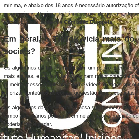
mínima, e abaixo dos 18 anos é necessário autorização ofi
responsáveis. Porém não há indicações de que a idade se
eficaz, criticou também a
Comissão Europeia
.
Em geral, o TikTok vicia mais do
sociais?
Os algoritmos do
TikTok
funcionam um pouco diferente do
mais antigas, e por isso talvez tenham maior potencial d
primeiro acesso, o aplicativo exibe vídeos curtidos por o
priorizar conteúdos de contas que estão sendo seguidas.
Os algoritmos da rede social chinesa são também muito in
tempo os usuários permanecem nela, maior a precisão co
poderia lhes agradar.
A estratégia tem seu efeito: nos
EUA
, os jovens usuários