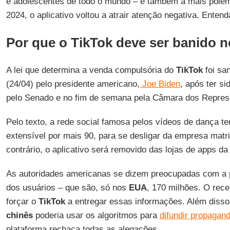
e adolescentes de todo o mundo – e também a mais polêmi
2024, o aplicativo voltou a atrair atenção negativa. Entend
Por que o TikTok deve ser banido 
A lei que determina a venda compulsória do
TikTok
foi san
(24/04) pelo presidente americano,
Joe Biden
, após ter si
pelo Senado e no fim de semana pela Câmara dos Repres
Pelo texto, a rede social famosa pelos vídeos de dança t
extensível por mais 90, para se desligar da empresa matr
contrário, o aplicativo será removido das lojas de apps d
As autoridades americanas se dizem preocupadas com a 
dos usuários – que são, só nos
EUA
, 170 milhões. O rec
forçar o
TikTok
a entregar essas informações. Além disso
chinês
poderia usar os algoritmos para
difundir propagan
plataforma rechaça todas as alegações.