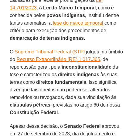
causadas pela recente promulgação da
Lei
14.701/2023
. A
Lei do Marco Temporal
, como é
conhecida pelos
povos indígenas
, instituiu dentre
tantas anomalias, a
tese do marco temporal
como
critério para execução dos procedimentos de
demarcação de terras indígenas
.
O
Supremo Tribunal Federal (STF)
julgou, no âmbito
do
Recurso Extraordinário (RE) 1.017.365
, de
repercussão geral, pela
inconstitucionalidade
da
tese e caracterizou os
direitos indígenas
às suas
terras como
direitos fundamentais
. Isso significa
dizer que tais direitos não podem ser alterados,
removidos ou revogados, dada sua vinculação às
cláusulas pétreas
, previstas no artigo 60 de nossa
Constituição Federal
.
Apesar dessa decisão, o
Senado Federal
aprovou,
em 27 de setembro de 2023, dia do julgamento e