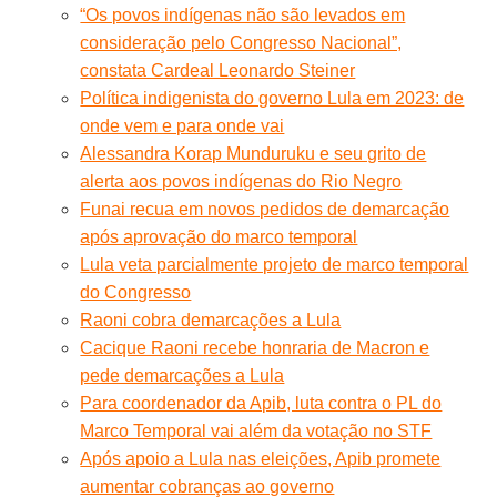
“Os povos indígenas não são levados em
consideração pelo Congresso Nacional”,
constata Cardeal Leonardo Steiner
Política indigenista do governo Lula em 2023: de
onde vem e para onde vai
Alessandra Korap Munduruku e seu grito de
alerta aos povos indígenas do Rio Negro
Funai recua em novos pedidos de demarcação
após aprovação do marco temporal
Lula veta parcialmente projeto de marco temporal
do Congresso
Raoni cobra demarcações a Lula
Cacique Raoni recebe honraria de Macron e
pede demarcações a Lula
Para coordenador da Apib, luta contra o PL do
Marco Temporal vai além da votação no STF
Após apoio a Lula nas eleições, Apib promete
aumentar cobranças ao governo